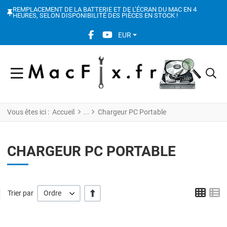
REMPLACEMENT DE LA BATTERIE ET DE L’ÉCRAN DU MAC EN 4
HEURES, SELON DISPONIBILITÉ DES PIÈCES EN STOCK !
FACEBOOK SOCIAL LINK
YOUTUBE SOCIAL LINK
EUR
Vous êtes ici :
Accueil
Chargeur PC Portable
CHARGEUR PC PORTABLE
Grid
L
' +/-'
Trier par
Ordre