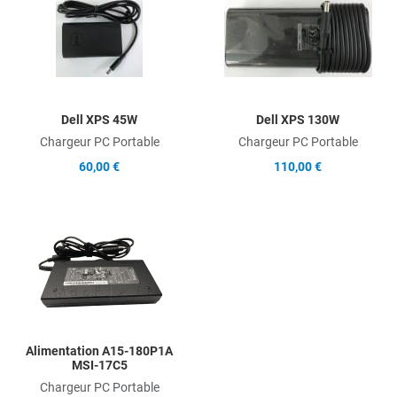
Add to Compare
A
Quick View
Q
Dell XPS 45W
Dell XPS 130W
Chargeur PC Portable
Chargeur PC Portable
60,00 €
110,00 €
Add to Wishlist
Add to Compare
Quick View
Alimentation A15-180P1A
MSI-17C5
Chargeur PC Portable