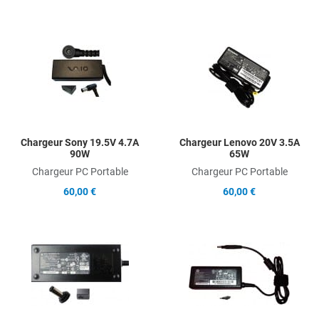
Add to Wishlist
A
Add to Compare
A
Quick View
Q
Chargeur Sony 19.5V 4.7A
Chargeur Lenovo 20V 3.5A
90W
65W
Chargeur PC Portable
Chargeur PC Portable
60,00 €
60,00 €
Add to Wishlist
A
Add to Compare
A
Quick View
Q