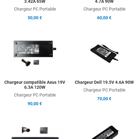
3.42A 65W
4.7A 90W
Chargeur PC Portable
Chargeur PC Portable
50,00 €
60,00 €
Add to Wishlist
A
Add to Compare
A
Quick View
Q
Chargeur compatible Asus 19V
Chargeur Dell 19.5V 4.6A 90W
6.3A 120W
Chargeur PC Portable
Chargeur PC Portable
70,00 €
90,00 €
Add to Wishlist
A
Add to Compare
A