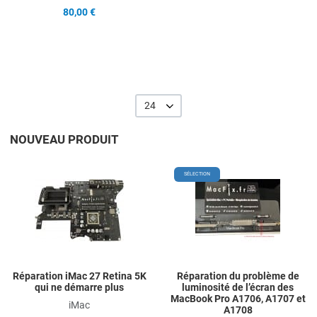
80,00 €
24
NOUVEAU PRODUIT
Add to Wishlist
A
SÉLECTION
Add to Compare
A
Quick View
Q
Réparation iMac 27 Retina 5K
Réparation du problème de
qui ne démarre plus
luminosité de l’écran des
MacBook Pro A1706, A1707 et
iMac
A1708