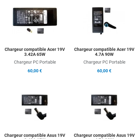
Add to Wishlist
A
Add to Compare
A
Quick View
Q
Chargeur compatible Acer 19V
Chargeur compatible Acer 19V
3.42A 65W
4.7A 90W
Chargeur PC Portable
Chargeur PC Portable
60,00 €
60,00 €
Add to Wishlist
A
Add to Compare
A
Quick View
Q
Chargeur compatible Asus 19V
Chargeur compatible Asus 19V