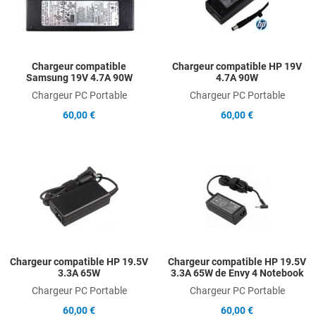
Quick View
Q
Chargeur compatible
Chargeur compatible HP 19V
Samsung 19V 4.7A 90W
4.7A 90W
Chargeur PC Portable
Chargeur PC Portable
60,00 €
60,00 €
Add to Wishlist
A
Add to Compare
A
Quick View
Q
Chargeur compatible HP 19.5V
Chargeur compatible HP 19.5V
3.3A 65W
3.3A 65W de Envy 4 Notebook
Chargeur PC Portable
Chargeur PC Portable
60,00 €
60,00 €