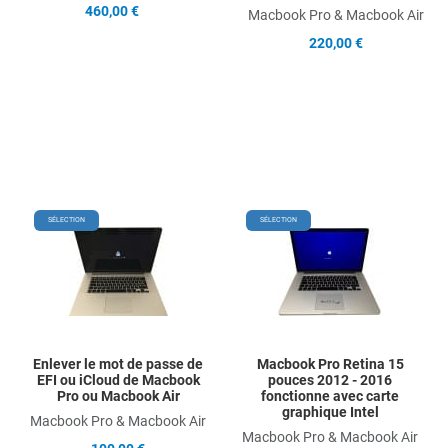
460,00 €
Macbook Pro & Macbook Air
220,00 €
Add to Wishlist
Add
SÉLECTION
SÉLECTION
Add to Compare
Ad
Quick View
Qu
Enlever le mot de passe de
Macbook Pro Retina 15
EFI ou iCloud de Macbook
pouces 2012 - 2016
Pro ou Macbook Air
fonctionne avec carte
graphique Intel
Macbook Pro & Macbook Air
Macbook Pro & Macbook Air