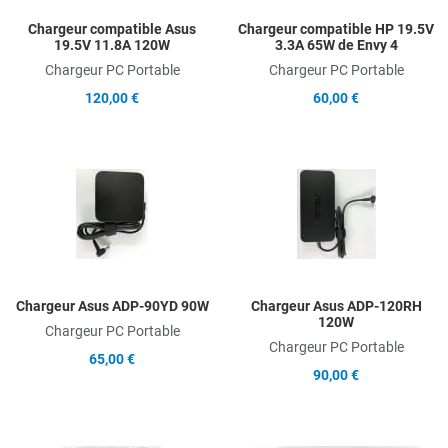
Chargeur compatible Asus
Chargeur compatible HP 19.5V
19.5V 11.8A 120W
3.3A 65W de Envy 4
Chargeur PC Portable
Chargeur PC Portable
120,00 €
60,00 €
Add to Wishlist
A
Add to Compare
A
Quick View
Q
Chargeur Asus ADP-90YD 90W
Chargeur Asus ADP-120RH
120W
Chargeur PC Portable
Chargeur PC Portable
65,00 €
90,00 €
Add to Wishlist
A