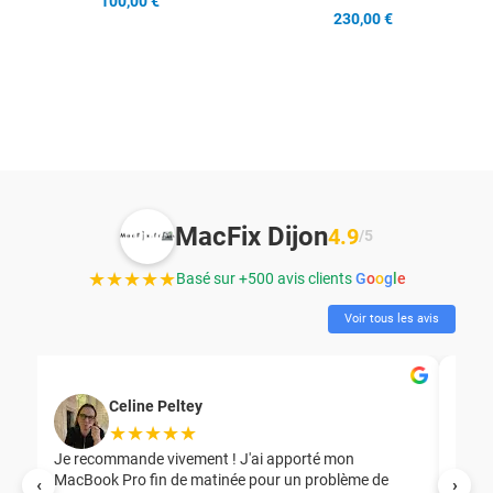
100,00 €
230,00 €
MacFix Dijon
4.9
/5
★★★★★
Basé sur +500 avis clients
G
o
o
g
l
e
Voir tous les avis
Celine Peltey
★★★★★
Je recommande vivement ! J'ai apporté mon
MacBook Pro fin de matinée pour un problème de
Mer
‹
›