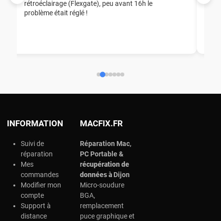
rétroéclairage (Flexgate), peu avant 16h le
éga
problème était réglé !
nou
nou
aid
ép
ch
INFORMATION
MACFIX.FR
Suivi de
Réparation Mac,
réparation
PC Portable &
Mes
r
écupération de
commandes
données à
Dijon
Modifier mon
Micro-soudure
compte
BGA,
Support à
remplacement
distance
puce graphique et