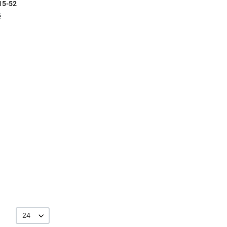
15-52
é
24