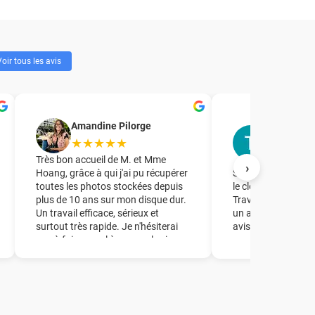
oir tous les avis
T.R. Forma
Amandine Pilorge
accompag
★★★★★
★★★★
Très bon accueil de M. et Mme
›
Hoang, grâce à qui j'ai pu récupérer
Société à laquelle j
toutes les photos stockées depuis
le clonage d'un dis
plus de 10 ans sur mon disque dur.
Travail parfait en 
Un travail efficace, sérieux et
un accueil de quali
surtout très rapide. Je n'hésiterai
avisés.
pas à faire appel à ce couple si
besoin ! Un grand merci à vous !!