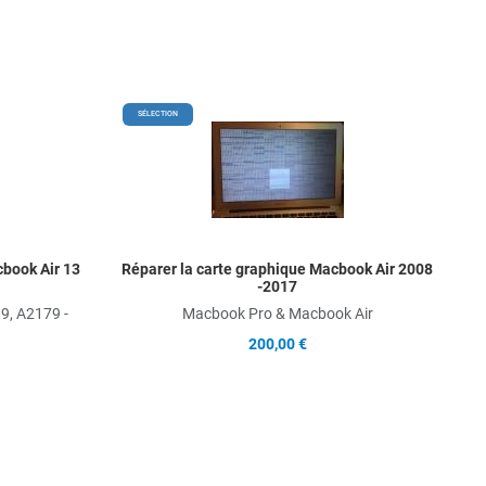
Add to Wishlist
Add t
SÉLECTION
Add to Compare
Add t
Quick View
Quick
book Air 13
Réparer la carte graphique Macbook Air 2008
-2017
9, A2179 -
Macbook Pro & Macbook Air
200,00 €