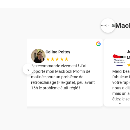
MacF
J
Celine Peltey
M
★★★★★
irant le
Je recommande vivement ! J'ai
‹
te mère
apporté mon MacBook Pro fin de
Merci bea
tuation
matinée pour un problème de
fabuleux 
rétroéclairage (Flexgate), peu avant
votre rapi
16h le problème était réglé !
nous a dit
t
mais un a
de la
étiez le s
mon Mac
sur Dijon
e en
énorme ép
de la
recomman
té
notre ent
er la