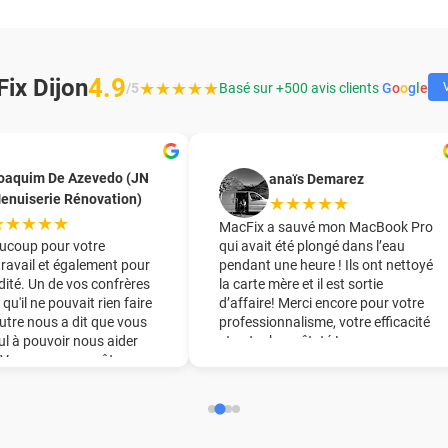
4.9
ix Dijon
★★★★★
/5
Basé sur +500 avis clients
G
o
o
g
l
e
V
oaquim De Azevedo (JN
anaïs Demarez
enuiserie Rénovation)
★★★★★
★★★★★
MacFix a sauvé mon MacBook Pro
ucoup pour votre
qui avait été plongé dans l’eau
travail et également pour
pendant une heure ! Ils ont nettoyé
dité. Un de vos confrères
la carte mère et il est sortie
 qu'il ne pouvait rien faire
d’affaire! Merci encore pour votre
utre nous a dit que vous
professionnalisme, votre efficacité
eul à pouvoir nous aider
et votre honnêteté !
. Vous nous avez ôter une
ine du pied !! Nous vous
derons chaudement à
ourage.