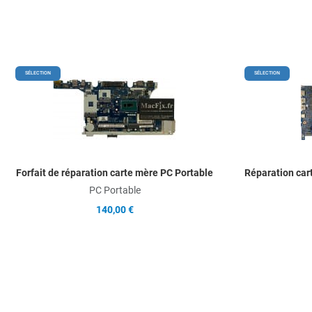
Add to Wishlist
SÉLECTION
SÉLECTION
Add to Compare
Quick View
Forfait de réparation carte mère PC Portable
Réparation car
PC Portable
140,00 €