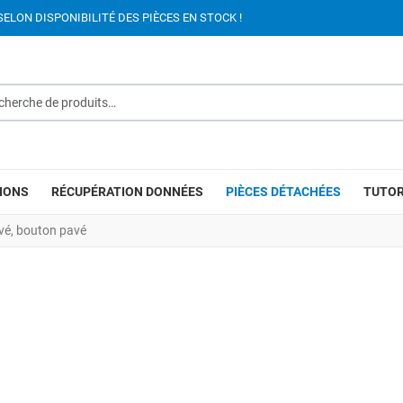
SELON DISPONIBILITÉ DES PIÈCES EN STOCK !
rche de produits…
IONS
RÉCUPÉRATION DONNÉES
PIÈCES DÉTACHÉES
TUTOR
vé, bouton pavé