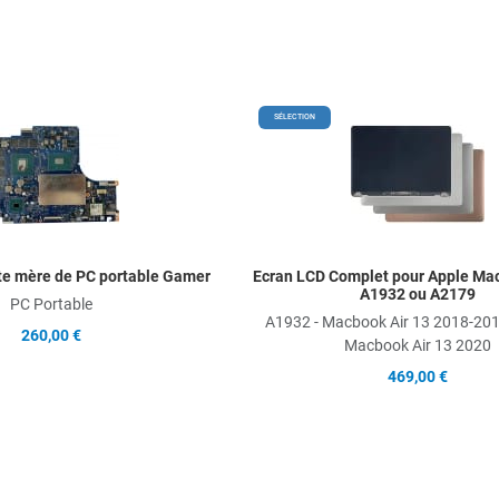
Add to Wishlist
SÉLECTION
Add to Compare
Quick View
te mère de PC portable Gamer
Ecran LCD Complet pour Apple Mac
A1932 ou A2179
PC Portable
A1932 - Macbook Air 13 2018-201
260,00 €
Macbook Air 13 2020
469,00 €