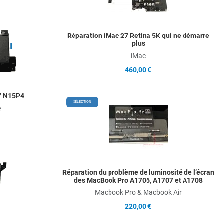
Q
Add to Wishlist
Réparation iMac 27 Retina 5K qui ne démarre
plus
Add to Compare
iMac
Quick View
460,00 €
7 N15P4
A
SÉLECTION
é
A
Q
Add to Wishlist
Réparation du problème de luminosité de l’écran
Add to Compare
des MacBook Pro A1706, A1707 et A1708
Macbook Pro & Macbook Air
Quick View
220,00 €