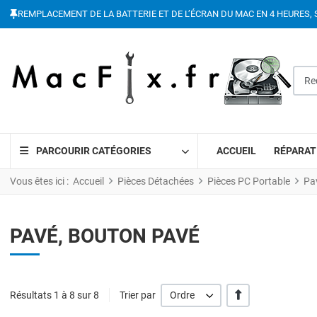
REMPLACEMENT DE LA BATTERIE ET DE L’ÉCRAN DU MAC EN 4 HEURES, 
Reche
PARCOURIR CATÉGORIES
ACCUEIL
RÉPARAT
Vous êtes ici :
Accueil
Pièces Détachées
Pièces PC Portable
Pa
PAVÉ, BOUTON PAVÉ
' +/-'
Résultats 1 à 8 sur 8
Trier par
Ordre