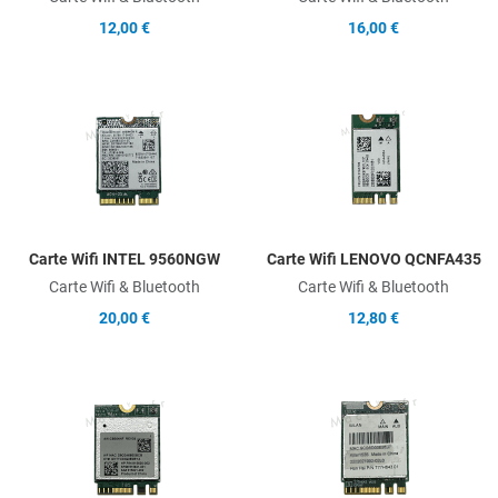
12,00 €
16,00 €
Add to Wishlist
A
Add to Compare
A
Quick View
Q
Carte Wifi INTEL 9560NGW
Carte Wifi LENOVO QCNFA435
Carte Wifi & Bluetooth
Carte Wifi & Bluetooth
20,00 €
12,80 €
Add to Wishlist
A
Add to Compare
A
Quick View
Q