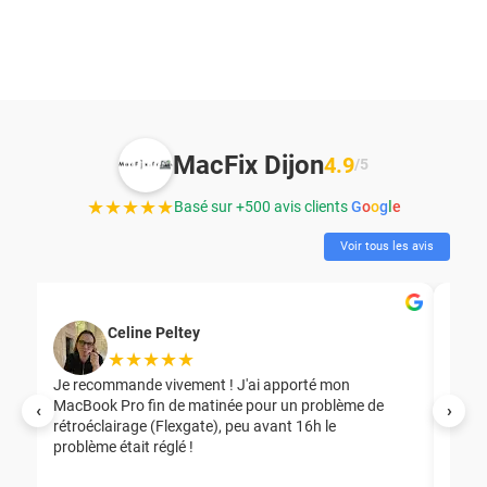
MacFix Dijon
4.9
/5
★★★★★
Basé sur +500 avis clients
G
o
o
g
l
e
Voir tous les avis
Celine Peltey
★★★★★
Je recommande vivement ! J'ai apporté mon
MacBook Pro fin de matinée pour un problème de
Mer
‹
›
rétroéclairage (Flexgate), peu avant 16h le
éga
problème était réglé !
nou
nou