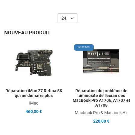
24
NOUVEAU PRODUIT
Add to Wishlist
A
SÉLECTION
Add to Compare
A
Quick View
Q
Réparation iMac 27 Retina 5K
Réparation du problème de
qui ne démarre plus
luminosité de l’écran des
MacBook Pro A1706, A1707 et
iMac
A1708
460,00 €
Macbook Pro & Macbook Air
220,00 €