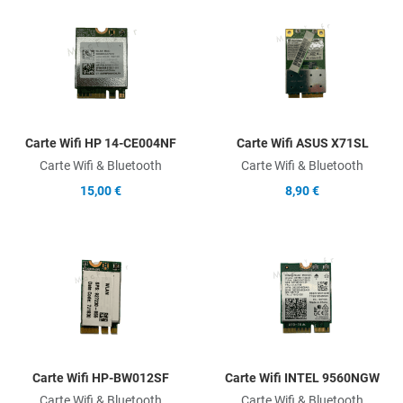
Add to Wishlist
A
Add to Compare
A
Quick View
Q
Carte Wifi HP 14-CE004NF
Carte Wifi ASUS X71SL
Carte Wifi & Bluetooth
Carte Wifi & Bluetooth
15,00 €
8,90 €
Add to Wishlist
A
Add to Compare
A
Quick View
Q
Carte Wifi HP-BW012SF
Carte Wifi INTEL 9560NGW
Carte Wifi & Bluetooth
Carte Wifi & Bluetooth