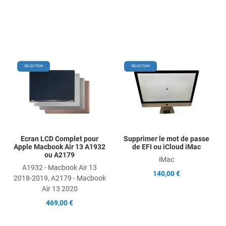
Add to Wishlist
Add
SÉLECTION
SÉLECTION
Add to Compare
Ad
Quick View
Qu
Ecran LCD Complet pour
Supprimer le mot de passe
Apple Macbook Air 13 A1932
de EFI ou iCloud iMac
ou A2179
iMac
A1932 - Macbook Air 13
140,00 €
2018-2019, A2179 - Macbook
Air 13 2020
469,00 €