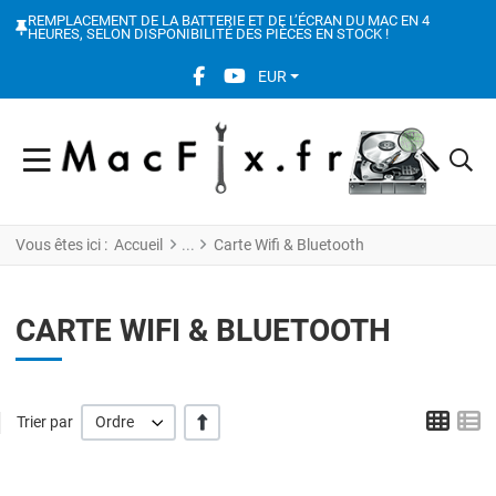
REMPLACEMENT DE LA BATTERIE ET DE L’ÉCRAN DU MAC EN 4
HEURES, SELON DISPONIBILITÉ DES PIÈCES EN STOCK !
FACEBOOK SOCIAL LINK
YOUTUBE SOCIAL LINK
EUR
Vous êtes ici :
Accueil
Carte Wifi & Bluetooth
CARTE WIFI & BLUETOOTH
Grid
L
' +/-'
Trier par
Ordre