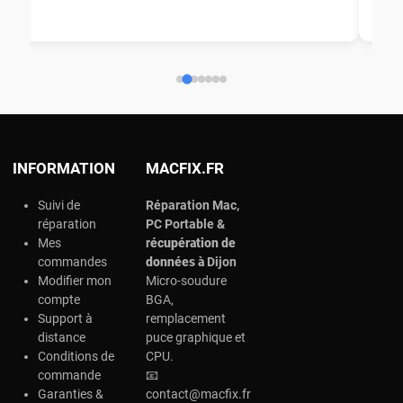
aid
ép
ch
INFORMATION
MACFIX.FR
Suivi de
Réparation Mac,
réparation
PC Portable &
Mes
r
écupération de
commandes
données à
Dijon
Modifier mon
Micro-soudure
compte
BGA,
Support à
remplacement
distance
puce graphique et
Conditions de
CPU.
commande
📧
Garanties &
contact@macfix.fr