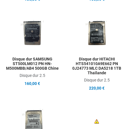
Add to Wishlist
A
Add to Compare
A
Quick View
Q
Disque dur SAMSUNG
Disque dur HITACHI
ST500LM012 PN HN-
HTS541010A9E662 PN
M500MBB/AB4 500GB Chine
0J24773 MLC DA5218 1TB
Thailande
Disque dur 2.5
Disque dur 2.5
160,00 €
220,00 €
Add to Wishlist
A
Add to Compare
A