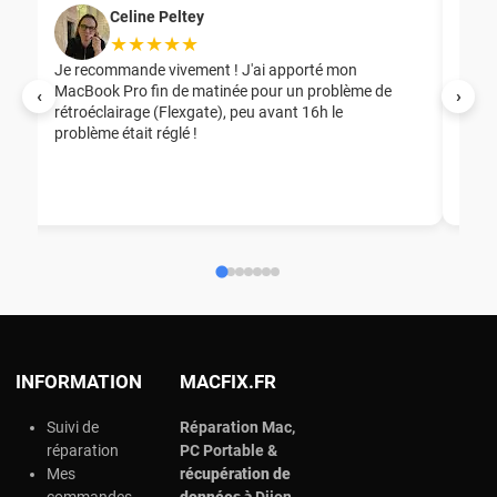
Celine Peltey
★★★★★
Je recommande vivement ! J'ai apporté mon
MacBook Pro fin de matinée pour un problème de
Mer
‹
›
rétroéclairage (Flexgate), peu avant 16h le
éga
problème était réglé !
nou
nou
aid
ép
ch
INFORMATION
MACFIX.FR
Suivi de
Réparation Mac,
réparation
PC Portable &
Mes
r
écupération de
commandes
données à
Dijon