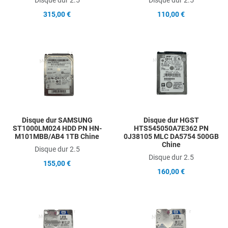
315,00 €
110,00 €
Add to Wishlist
A
Add to Compare
A
Quick View
Q
Disque dur SAMSUNG
Disque dur HGST
ST1000LM024 HDD PN HN-
HTS545050A7E362 PN
M101MBB/AB4 1TB Chine
0J38105 MLC DA5754 500GB
Chine
Disque dur 2.5
Disque dur 2.5
155,00 €
160,00 €
Add to Wishlist
A
Add to Compare
A