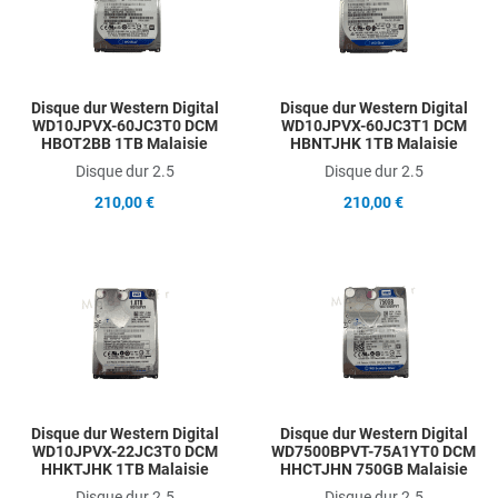
Quick View
Q
Disque dur Western Digital
Disque dur Western Digital
WD10JPVX-60JC3T0 DCM
WD10JPVX-60JC3T1 DCM
HBOT2BB 1TB Malaisie
HBNTJHK 1TB Malaisie
Disque dur 2.5
Disque dur 2.5
210,00 €
210,00 €
Add to Wishlist
A
Add to Compare
A
Quick View
Q
Disque dur Western Digital
Disque dur Western Digital
WD10JPVX-22JC3T0 DCM
WD7500BPVT-75A1YT0 DCM
HHKTJHK 1TB Malaisie
HHCTJHN 750GB Malaisie
Disque dur 2.5
Disque dur 2.5