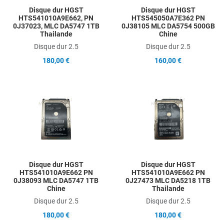
Disque dur HGST
Disque dur HGST
HTS541010A9E662, PN
HTS545050A7E362 PN
0J37023, MLC DA5747 1TB
0J38105 MLC DA5754 500GB
Thailande
Chine
Disque dur 2.5
Disque dur 2.5
180,00 €
160,00 €
Add to Wishlist
A
Add to Compare
A
Quick View
Q
Disque dur HGST
Disque dur HGST
HTS541010A9E662 PN
HTS541010A9E662 PN
0J38093 MLC DA5747 1TB
0J27473 MLC DA5218 1TB
Chine
Thailande
Disque dur 2.5
Disque dur 2.5
180,00 €
180,00 €