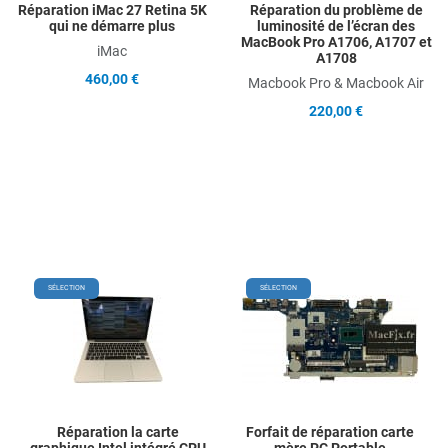
Réparation iMac 27 Retina 5K
Réparation du problème de
qui ne démarre plus
luminosité de l’écran des
MacBook Pro A1706, A1707 et
iMac
A1708
460,00 €
Macbook Pro & Macbook Air
220,00 €
Add to Wishlist
Add
SÉLECTION
SÉLECTION
Add to Compare
Ad
Quick View
Qu
Réparation la carte
Forfait de réparation carte
graphique Intel intégré CPU
mère PC Portable