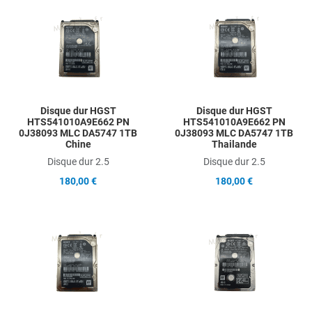
Add to Wishlist
A
Add to Compare
A
Quick View
Q
Disque dur HGST
Disque dur HGST
HTS541010A9E662 PN
HTS541010A9E662 PN
0J38093 MLC DA5747 1TB
0J38093 MLC DA5747 1TB
Chine
Thailande
Disque dur 2.5
Disque dur 2.5
180,00 €
180,00 €
Add to Wishlist
A
Add to Compare
A
Quick View
Q