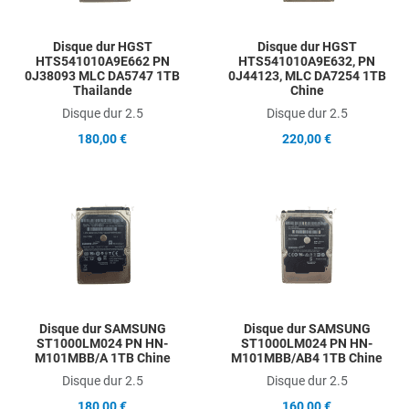
Disque dur HGST
Disque dur HGST
HTS541010A9E662 PN
HTS541010A9E632, PN
0J38093 MLC DA5747 1TB
0J44123, MLC DA7254 1TB
Thailande
Chine
Disque dur 2.5
Disque dur 2.5
180,00 €
220,00 €
Add to Wishlist
A
Add to Compare
A
Quick View
Q
Disque dur SAMSUNG
Disque dur SAMSUNG
ST1000LM024 PN HN-
ST1000LM024 PN HN-
M101MBB/A 1TB Chine
M101MBB/AB4 1TB Chine
Disque dur 2.5
Disque dur 2.5
180,00 €
160,00 €