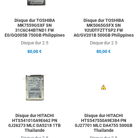
Quick View
Q
Disque dur TOSHIBA
Disque dur TOSHIBA
MK7559GSXF SN
MK5065GSFX SN
31C6C44BTND1 FW
92UDTFZTTSP2 FW
E0/GQ005B 750GB Philippines
A0/GV201B 500GB Philippines
Disque dur 2.5
Disque dur 2.5
80,00 €
80,00 €
Add to Wishlist
A
Add to Compare
A
Quick View
Q
Disque dur HITACHI
Disque dur HITACHI
HTS541010A9E662 PN
HTS547550A9E384 PN
0J26273 MLC DA5218 1TB
0J27701 MLC DA4755 500GB
Thailande
Thailande
Disque dur 2.5
Disque dur 2.5