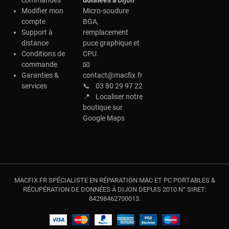
Modifier mon
Micro-soudure
compte
BGA,
Support à
remplacement
distance
puce graphique et
Conditions de
CPU.
commande
📧
Garanties &
contact@macfix.fr
services
📞
03 80 29 97 22
📍
Localiser notre
boutique sur
Google Maps
MACFIX.FR SPÉCIALISTE EN RÉPARATION MAC ET PC PORTABLES &
RÉCUPÉRATION DE DONNÉES À DIJON DEPUIS 2010 N° SIRET:
84298462700013.