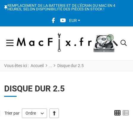
REMPLACEMENT DE LA BATTERIE ET DE L’ÉCRAN DU MAC EN 4
HEURES, SELON DISPONIBILITÉ DES PIÈCES EN STOCK !
FACEBOOK SOCIAL LINK
YOUTUBE SOCIAL LINK
EUR
Vous êtes ici :
Accueil
Disque dur 2.5
DISQUE DUR 2.5
Grid
L
' +/-'
Trier par
Ordre