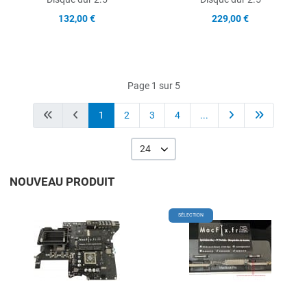
132,00 €
229,00 €
Page 1 sur 5
1
2
3
4
...
24
NOUVEAU PRODUIT
Add to Wishlist
A
SÉLECTION
Add to Compare
A
Quick View
Q