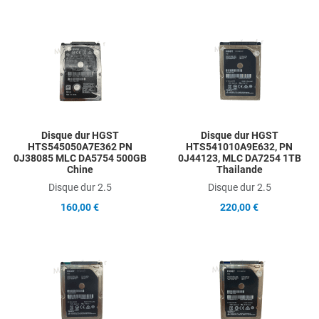
Add to Wishlist
A
Add to Compare
A
Quick View
Q
Disque dur HGST
Disque dur HGST
HTS545050A7E362 PN
HTS541010A9E632, PN
0J38085 MLC DA5754 500GB
0J44123, MLC DA7254 1TB
Chine
Thailande
Disque dur 2.5
Disque dur 2.5
160,00 €
220,00 €
Add to Wishlist
A
Add to Compare
A
Quick View
Q