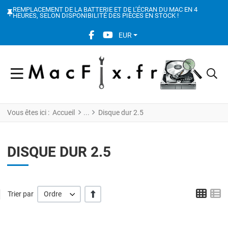
REMPLACEMENT DE LA BATTERIE ET DE L’ÉCRAN DU MAC EN 4
HEURES, SELON DISPONIBILITÉ DES PIÈCES EN STOCK !
FACEBOOK SOCIAL LINK
YOUTUBE SOCIAL LINK
EUR
Vous êtes ici :
Accueil
Disque dur 2.5
DISQUE DUR 2.5
Grid
L
' +/-'
Trier par
Ordre