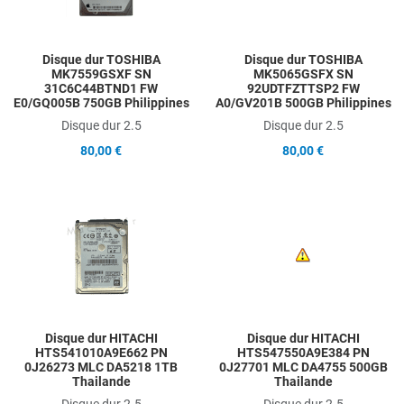
Quick View
Q
Disque dur TOSHIBA
Disque dur TOSHIBA
MK7559GSXF SN
MK5065GSFX SN
31C6C44BTND1 FW
92UDTFZTTSP2 FW
E0/GQ005B 750GB Philippines
A0/GV201B 500GB Philippines
Disque dur 2.5
Disque dur 2.5
80,00 €
80,00 €
Add to Wishlist
A
Add to Compare
A
Quick View
Q
Disque dur HITACHI
Disque dur HITACHI
HTS541010A9E662 PN
HTS547550A9E384 PN
0J26273 MLC DA5218 1TB
0J27701 MLC DA4755 500GB
Thailande
Thailande
Disque dur 2.5
Disque dur 2.5