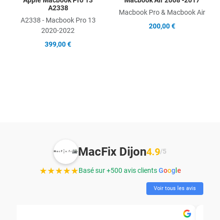
A2338
Macbook Pro & Macbook Air
A2338 - Macbook Pro 13
200,00 €
2020-2022
399,00 €
MacFix Dijon
4.9
/5
★★★★★
Basé sur +500 avis clients
G
o
o
g
l
e
Voir tous les avis