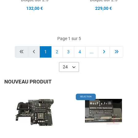
132,00 €
229,00 €
Page 1 sur 5
1
2
3
4
...
24
NOUVEAU PRODUIT
Add to Wishlist
A
SÉLECTION
Add to Compare
A
Quick View
Q