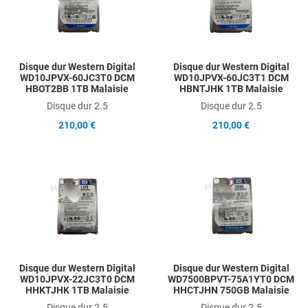
Quick View
Q
Disque dur Western Digital
Disque dur Western Digital
WD10JPVX-60JC3T0 DCM
WD10JPVX-60JC3T1 DCM
HBOT2BB 1TB Malaisie
HBNTJHK 1TB Malaisie
Disque dur 2.5
Disque dur 2.5
210,00 €
210,00 €
Add to Wishlist
A
Add to Compare
A
Quick View
Q
Disque dur Western Digital
Disque dur Western Digital
WD10JPVX-22JC3T0 DCM
WD7500BPVT-75A1YT0 DCM
HHKTJHK 1TB Malaisie
HHCTJHN 750GB Malaisie
Disque dur 2.5
Disque dur 2.5