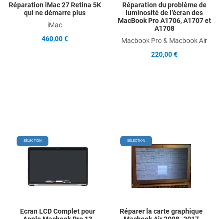
Réparation iMac 27 Retina 5K
Réparation du problème de
qui ne démarre plus
luminosité de l’écran des
MacBook Pro A1706, A1707 et
iMac
A1708
460,00 €
Macbook Pro & Macbook Air
220,00 €
Add to Wishlist
Add
SÉLECTION
SÉLECTION
Add to Compare
Ad
Quick View
Qu
Ecran LCD Complet pour
Réparer la carte graphique
Apple Macbook Pro 13
Macbook Air 2008 -2017