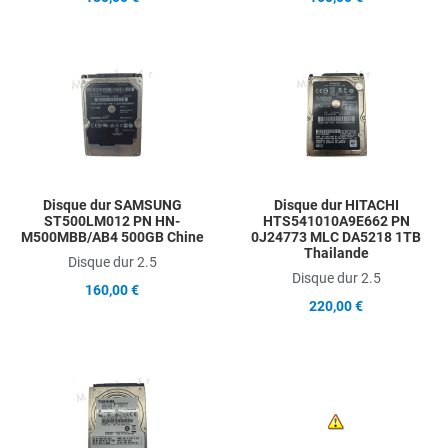
Add to Wishlist
A
Add to Compare
A
Quick View
Q
Disque dur SAMSUNG
Disque dur HITACHI
ST500LM012 PN HN-
HTS541010A9E662 PN
M500MBB/AB4 500GB Chine
0J24773 MLC DA5218 1TB
Thailande
Disque dur 2.5
Disque dur 2.5
160,00 €
220,00 €
Add to Wishlist
A
Add to Compare
A