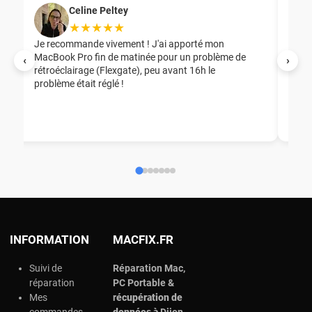
Celine Peltey
★★★★★
Je recommande vivement ! J'ai apporté mon
MacBook Pro fin de matinée pour un problème de
Mer
‹
›
rétroéclairage (Flexgate), peu avant 16h le
éga
problème était réglé !
nou
nou
aid
ép
ch
INFORMATION
MACFIX.FR
Suivi de
Réparation Mac,
réparation
PC Portable &
Mes
r
écupération de
commandes
données à
Dijon