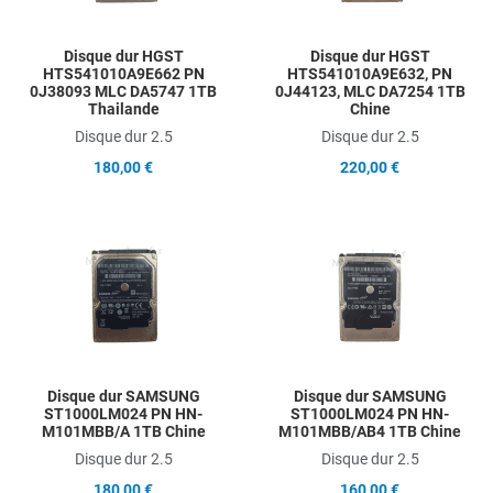
Disque dur HGST
Disque dur HGST
HTS541010A9E662 PN
HTS541010A9E632, PN
0J38093 MLC DA5747 1TB
0J44123, MLC DA7254 1TB
Thailande
Chine
Disque dur 2.5
Disque dur 2.5
180,00 €
220,00 €
Add to Wishlist
A
Add to Compare
A
Quick View
Q
Disque dur SAMSUNG
Disque dur SAMSUNG
ST1000LM024 PN HN-
ST1000LM024 PN HN-
M101MBB/A 1TB Chine
M101MBB/AB4 1TB Chine
Disque dur 2.5
Disque dur 2.5
180,00 €
160,00 €