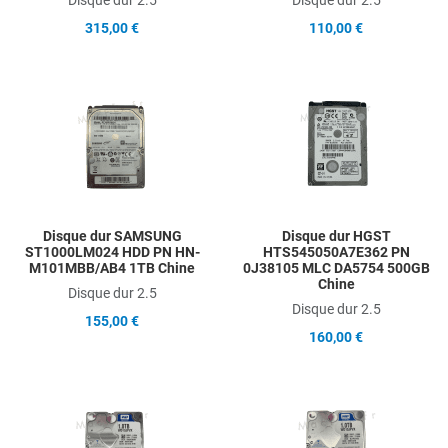
315,00 €
110,00 €
Add to Wishlist
A
Add to Compare
A
Quick View
Q
Disque dur SAMSUNG
Disque dur HGST
ST1000LM024 HDD PN HN-
HTS545050A7E362 PN
M101MBB/AB4 1TB Chine
0J38105 MLC DA5754 500GB
Chine
Disque dur 2.5
Disque dur 2.5
155,00 €
160,00 €
Add to Wishlist
A
Add to Compare
A