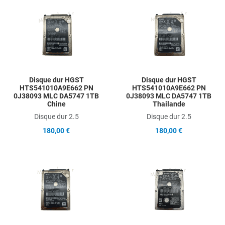
Add to Wishlist
A
Add to Compare
A
Quick View
Q
Disque dur HGST
Disque dur HGST
HTS541010A9E662 PN
HTS541010A9E662 PN
0J38093 MLC DA5747 1TB
0J38093 MLC DA5747 1TB
Chine
Thailande
Disque dur 2.5
Disque dur 2.5
180,00 €
180,00 €
Add to Wishlist
A
Add to Compare
A
Quick View
Q