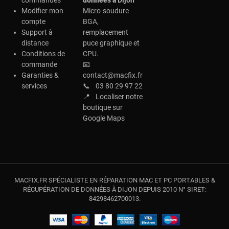
Modifier mon
Micro-soudure
compte
BGA,
Support à
remplacement
distance
puce graphique et
Conditions de
CPU.
commande
📧
Garanties &
contact@macfix.fr
services
📞
03 80 29 97 22
📍
Localiser notre
boutique sur
Google Maps
MACFIX.FR SPÉCIALISTE EN RÉPARATION MAC ET PC PORTABLES &
RÉCUPÉRATION DE DONNÉES À DIJON DEPUIS 2010 N° SIRET:
84298462700013.