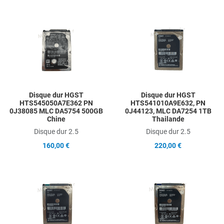
Add to Wishlist
A
Add to Compare
A
Quick View
Q
Disque dur HGST
Disque dur HGST
HTS545050A7E362 PN
HTS541010A9E632, PN
0J38085 MLC DA5754 500GB
0J44123, MLC DA7254 1TB
Chine
Thailande
Disque dur 2.5
Disque dur 2.5
160,00 €
220,00 €
Add to Wishlist
A
Add to Compare
A
Quick View
Q