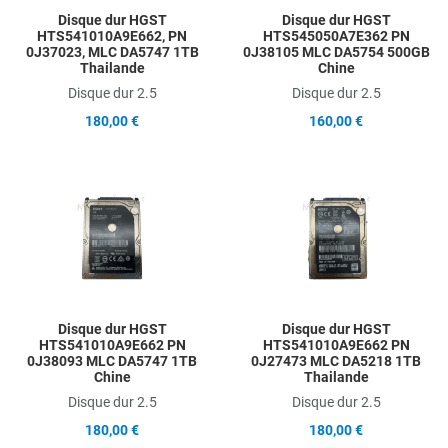
Disque dur HGST
Disque dur HGST
HTS541010A9E662, PN
HTS545050A7E362 PN
0J37023, MLC DA5747 1TB
0J38105 MLC DA5754 500GB
Thailande
Chine
Disque dur 2.5
Disque dur 2.5
180,00 €
160,00 €
Add to Wishlist
A
Add to Compare
A
Quick View
Q
Disque dur HGST
Disque dur HGST
HTS541010A9E662 PN
HTS541010A9E662 PN
0J38093 MLC DA5747 1TB
0J27473 MLC DA5218 1TB
Chine
Thailande
Disque dur 2.5
Disque dur 2.5
180,00 €
180,00 €