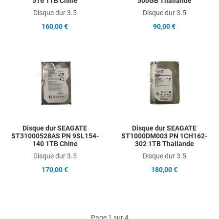
516 1TB Chine
500GB Thailande
Disque dur 3.5
Disque dur 3.5
160,00 €
90,00 €
Add to Wishlist
A
Add to Compare
A
Quick View
Q
Disque dur SEAGATE
Disque dur SEAGATE
ST31000528AS PN 9SL154-
ST1000DM003 PN 1CH162-
140 1TB Chine
302 1TB Thailande
Disque dur 3.5
Disque dur 3.5
170,00 €
180,00 €
Page 1 sur 4