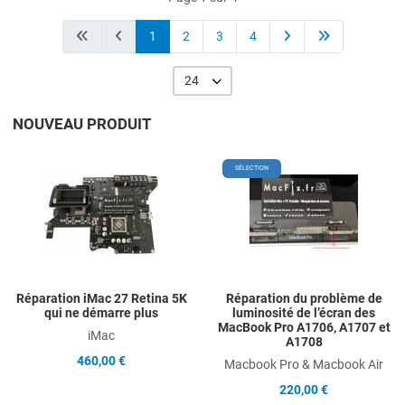
1
2
3
4
24
NOUVEAU PRODUIT
Add to Wishlist
A
SÉLECTION
Add to Compare
A
Quick View
Q
Réparation iMac 27 Retina 5K
Réparation du problème de
qui ne démarre plus
luminosité de l’écran des
MacBook Pro A1706, A1707 et
iMac
A1708
460,00 €
Macbook Pro & Macbook Air
220,00 €