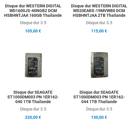
Disque dur WESTERN DIGITAL
Disque dur WESTERN DIGITAL
WD1600JS-40NGB2 DCM
WD20EARS-19MVWB0 DCM
HSBHNTJAA 160GB Thailande
HSBHNTJAA 2TB Thailande
Disque dur 3.5
Disque dur 3.5
105,00 €
115,00 €
Add to Wishlist
A
Add to Compare
A
Quick View
Q
Disque dur SEAGATE
Disque dur SEAGATE
ST1000DM003 PN 1ER162-
ST1000DM003 PN 1ER162-
040 1TB Thailande
044 1TB Thailande
Disque dur 3.5
Disque dur 3.5
220,00 €
130,00 €