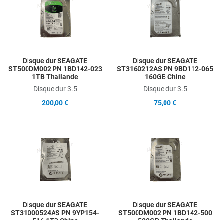
Add to Compare
A
Quick View
Q
Disque dur SEAGATE
Disque dur SEAGATE
ST500DM002 PN 1BD142-023
ST3160212AS PN 9BD112-065
1TB Thailande
160GB Chine
Disque dur 3.5
Disque dur 3.5
200,00 €
75,00 €
Add to Wishlist
A
Add to Compare
A
Quick View
Q
Disque dur SEAGATE
Disque dur SEAGATE
ST31000524AS PN 9YP154-
ST500DM002 PN 1BD142-500