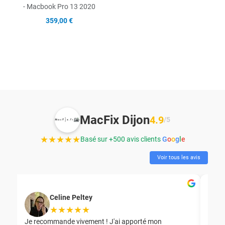
- Macbook Pro 13 2020
359,00 €
MacFix Dijon
4.9
/5
★★★★★
Basé sur +500 avis clients
G
o
o
g
l
e
Voir tous les avis
Celine Peltey
★★★★★
Je recommande vivement ! J'ai apporté mon