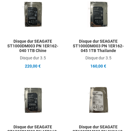
Add to Compare
A
Quick View
Q
Disque dur SEAGATE
Disque dur SEAGATE
ST1000DM003 PN 1ER162-
ST1000DM003 PN 1ER162-
040 1TB Chine
045 1TB Thailande
Disque dur 3.5
Disque dur 3.5
220,00 €
160,00 €
Add to Wishlist
A
Add to Compare
A
Quick View
Q
Disque dur SEAGATE
Disque dur SEAGATE