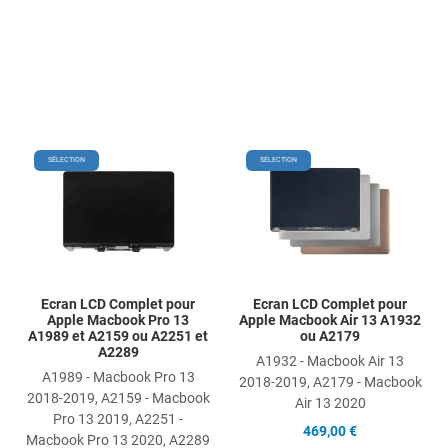
Add to Wishlist
Add
SÉLECTION
SÉLECTION
Add to Compare
Ad
Quick View
Qu
Ecran LCD Complet pour
Ecran LCD Complet pour
Apple Macbook Pro 13
Apple Macbook Air 13 A1932
A1989 et A2159 ou A2251 et
ou A2179
A2289
A1932 - Macbook Air 13
A1989 - Macbook Pro 13
2018-2019, A2179 - Macbook
2018-2019, A2159 - Macbook
Air 13 2020
Pro 13 2019, A2251 -
469,00 €
Macbook Pro 13 2020, A2289