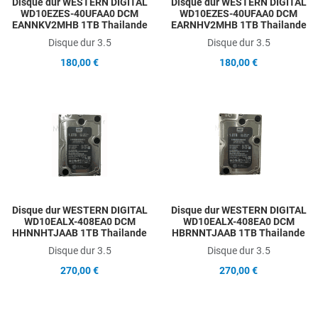
Disque dur WESTERN DIGITAL
Disque dur WESTERN DIGITAL
WD10EZES-40UFAA0 DCM
WD10EZES-40UFAA0 DCM
EANNKV2MHB 1TB Thailande
EARNHV2MHB 1TB Thailande
Disque dur 3.5
Disque dur 3.5
180,00 €
180,00 €
Add to Wishlist
A
Add to Compare
A
Quick View
Q
Disque dur WESTERN DIGITAL
Disque dur WESTERN DIGITAL
WD10EALX-408EA0 DCM
WD10EALX-408EA0 DCM
HHNNHTJAAB 1TB Thailande
HBRNNTJAAB 1TB Thailande
Disque dur 3.5
Disque dur 3.5
270,00 €
270,00 €
Add to Wishlist
A