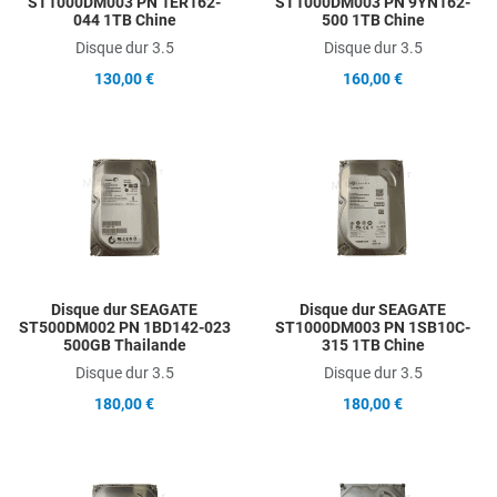
ST1000DM003 PN 1ER162-
ST1000DM003 PN 9YN162-
044 1TB Chine
500 1TB Chine
Disque dur 3.5
Disque dur 3.5
130,00 €
160,00 €
Add to Wishlist
A
Add to Compare
A
Quick View
Q
Disque dur SEAGATE
Disque dur SEAGATE
ST500DM002 PN 1BD142-023
ST1000DM003 PN 1SB10C-
500GB Thailande
315 1TB Chine
Disque dur 3.5
Disque dur 3.5
180,00 €
180,00 €
Add to Wishlist
A