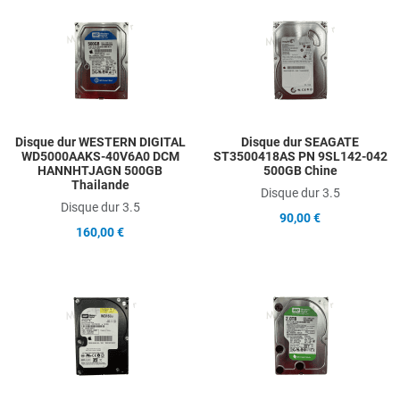
Add to Wishlist
A
Add to Compare
A
Quick View
Q
Disque dur WESTERN DIGITAL
Disque dur SEAGATE
WD5000AAKS-40V6A0 DCM
ST3500418AS PN 9SL142-042
HANNHTJAGN 500GB
500GB Chine
Thailande
Disque dur 3.5
Disque dur 3.5
90,00 €
160,00 €
Add to Wishlist
A
Add to Compare
A
Quick View
Q