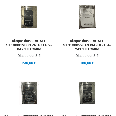
Add to Wishlist
A
Add to Compare
A
Quick View
Q
Disque dur SEAGATE
Disque dur SEAGATE
ST1000DM003 PN 1CH162-
ST31000528AS PN 9SL-154-
047 1TB Chine
241 1TB Chine
Disque dur 3.5
Disque dur 3.5
230,00 €
160,00 €
Add to Wishlist
A
Add to Compare
A
Quick View
Q