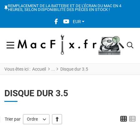
REMPLACEMENT DE LA BATTERIE ET DE L’ÉCRAN DU MAC EN 4
HEURES, SELON DISPONIBILITÉ DES PIÈCES EN STOCK !
FACEBOOK SOCIAL LINK
YOUTUBE SOCIAL LINK
EUR
Vous êtes ici :
Accueil
Disque dur 3.5
DISQUE DUR 3.5
Grid
L
' +/-'
Trier par
Ordre