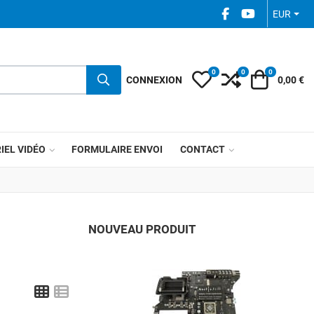
FACEBOOK SOCIAL
YOUTUBE SOC
EUR
0
0
0
My Wishlist
Compare
Votre pani
CONNEXION
0,00 €
IEL VIDÉO
FORMULAIRE ENVOI
CONTACT
NOUVEAU PRODUIT
A
Grid
List
A