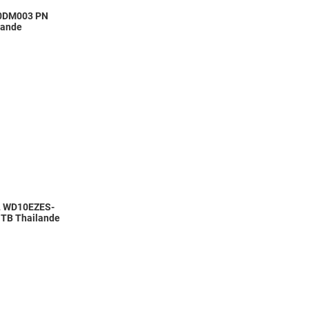
00DM003 PN
lande
Add to Wishlist
Add to Compare
Quick View
L WD10EZES-
B Thailande
Add to Wishlist