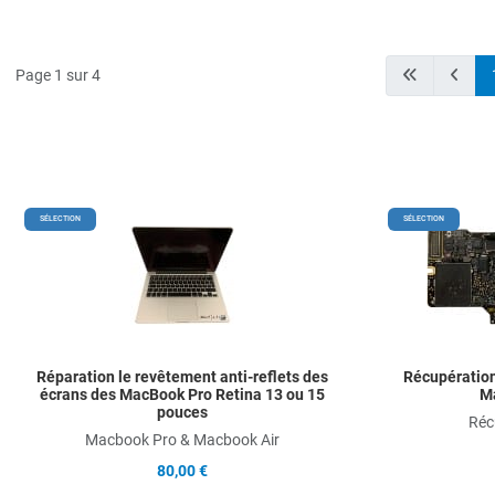
Page 1 sur 4
Add to Wishlist
SÉLECTION
SÉLECTION
Add to Compare
Quick View
Réparation le revêtement anti-reflets des
Récupération
écrans des MacBook Pro Retina 13 ou 15
Ma
pouces
Réc
Macbook Pro & Macbook Air
80,00 €