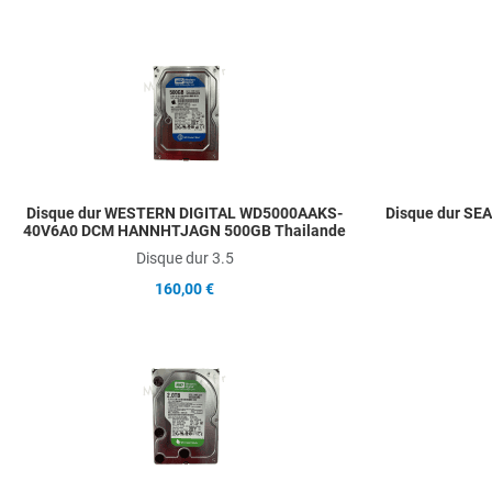
Add to Wishlist
Add to Compare
Quick View
Disque dur WESTERN DIGITAL WD5000AAKS-
Disque dur S
40V6A0 DCM HANNHTJAGN 500GB Thailande
Disque dur 3.5
160,00 €
Add to Wishlist
Add to Compare
Quick View