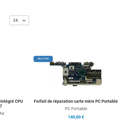
24
Add to Wishlist
Add t
SÉLECTION
Add to Compare
Add t
Quick View
Quick
l intégré CPU
Forfait de réparation carte mère PC Portable
7
PC Portable
Air
140,00 €