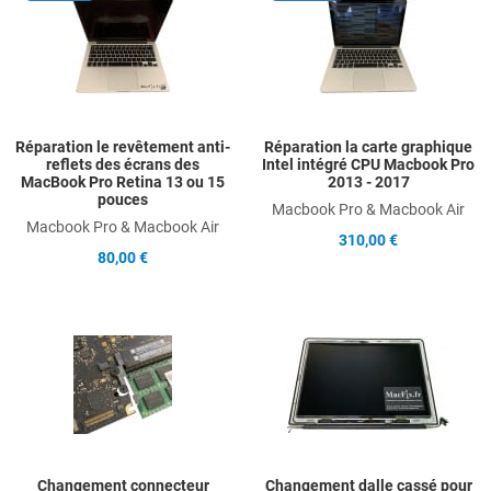
Add to Compare
A
Quick View
Q
Réparation le revêtement anti-
Réparation la carte graphique
reflets des écrans des
Intel intégré CPU Macbook Pro
MacBook Pro Retina 13 ou 15
2013 - 2017
pouces
Macbook Pro & Macbook Air
Macbook Pro & Macbook Air
310,00 €
80,00 €
Add to Wishlist
A
Add to Compare
A
Quick View
Q
Changement connecteur
Changement dalle cassé pour