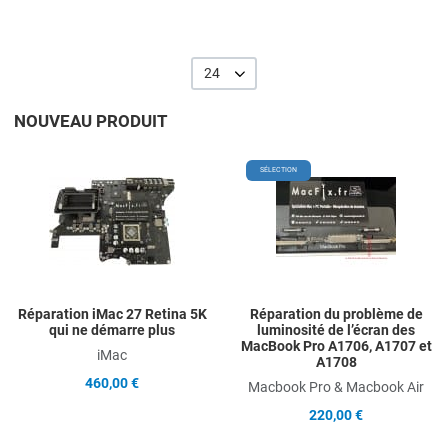
24
NOUVEAU PRODUIT
Add to Wishlist
A
SÉLECTION
Add to Compare
A
Quick View
Q
Réparation iMac 27 Retina 5K
Réparation du problème de
qui ne démarre plus
luminosité de l’écran des
MacBook Pro A1706, A1707 et
iMac
A1708
460,00 €
Macbook Pro & Macbook Air
220,00 €