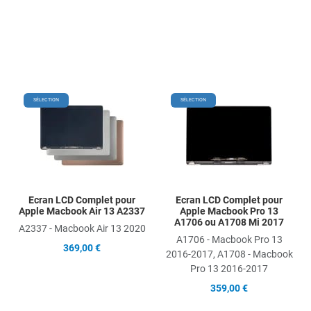
Add to Wishlist
Add
SÉLECTION
SÉLECTION
Add to Compare
Ad
Quick View
Qu
Ecran LCD Complet pour
Ecran LCD Complet pour
Apple Macbook Air 13 A2337
Apple Macbook Pro 13
A1706 ou A1708 Mi 2017
A2337 - Macbook Air 13 2020
A1706 - Macbook Pro 13
369,00 €
2016-2017, A1708 - Macbook
Pro 13 2016-2017
359,00 €