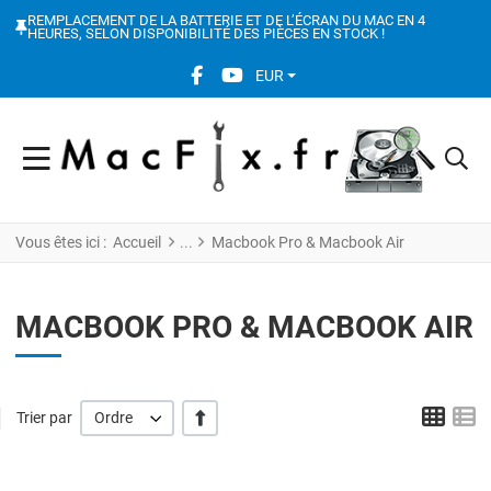
REMPLACEMENT DE LA BATTERIE ET DE L’ÉCRAN DU MAC EN 4
HEURES, SELON DISPONIBILITÉ DES PIÈCES EN STOCK !
FACEBOOK SOCIAL LINK
YOUTUBE SOCIAL LINK
EUR
Vous êtes ici :
Accueil
Macbook Pro & Macbook Air
MACBOOK PRO & MACBOOK AIR
Grid
L
' +/-'
Trier par
Ordre