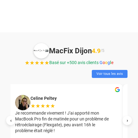
MacFix Dijon
4.9
/5
★★★★★
Basé sur +500 avis clients
G
o
o
g
l
e
Voir tous les avis
Celine Peltey
★★★★★
Je recommande vivement ! J'ai apporté mon
MacBook Pro fin de matinée pour un problème de
Mer
‹
›
rétroéclairage (Flexgate), peu avant 16h le
éga
problème était réglé !
nou
nou