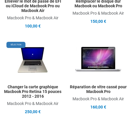
Enlever le mot de passe de EFI
Remplacer le disque dur
ou iCloud de Macbook Pro ou
Macbook ou Macbook Pro
Macbook Air
Macbook Pro & Macbook Air
Macbook Pro & Macbook Air
150,00 €
100,00 €
Add to Wishlist
A
SÉLECTION
Add to Compare
A
Quick View
Q
Changer la carte graphique
Réparation de vitre cassé pour
Macbook Pro Retina 15 pouces
Macbook Pro
2012 - 2016
Macbook Pro & Macbook Air
Macbook Pro & Macbook Air
160,00 €
250,00 €
Add to Wishlist
A