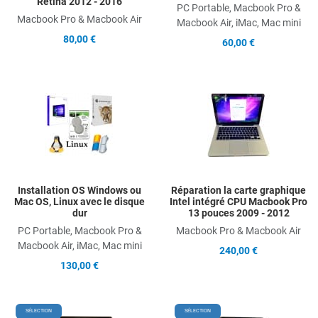
Retina 2012 - 2016
PC Portable, Macbook Pro &
Macbook Pro & Macbook Air
Macbook Air, iMac, Mac mini
80,00 €
60,00 €
Add to Wishlist
A
Add to Compare
A
Quick View
Q
Installation OS Windows ou
Réparation la carte graphique
Mac OS, Linux avec le disque
Intel intégré CPU Macbook Pro
dur
13 pouces 2009 - 2012
PC Portable, Macbook Pro &
Macbook Pro & Macbook Air
Macbook Air, iMac, Mac mini
240,00 €
130,00 €
Add to Wishlist
A
SÉLECTION
SÉLECTION