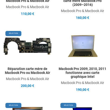
Macbook Pro & Macbook Air
carte mère MacBook Pro
(2009–2016)
Macbook Pro & Macbook Air
Macbook Pro & Macbook Air
110,00 €
160,00 €
Add to Wishlist
A
SÉLECTION
Add to Compare
A
Quick View
Q
Réparation carte mère de
Macbook Pro 2009, 2010, 2011
Macbook Pro ou Macbook Air
fonctionne avec carte
graphique Intel
Macbook Pro & Macbook Air
Macbook Pro & Macbook Air
200,00 €
190,00 €
Add to Wishlist
A
SÉLECTION
SÉLECTION