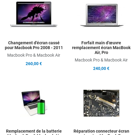
Add to Compare
A
Quick View
Q
Changement d'écran cassé
Forfait main d’œuvre
pour Macbook Pro 2008 - 2011
remplacement écran MacBook
Air, Pro
Macbook Pro & Macbook Air
Macbook Pro & Macbook Air
260,00 €
240,00 €
Add to Wishlist
A
Add to Compare
A
Quick View
Q
Remplacement de la batterie
Réparation connecteur écran