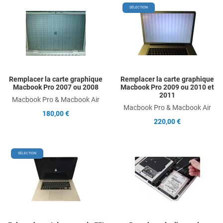
Add to Wishlist
A
SÉLECTION
Add to Compare
A
Quick View
Q
Remplacer la carte graphique
Remplacer la carte graphique
Macbook Pro 2007 ou 2008
Macbook Pro 2009 ou 2010 et
2011
Macbook Pro & Macbook Air
Macbook Pro & Macbook Air
180,00 €
220,00 €
Add to Wishlist
A
SÉLECTION
Add to Compare
A
Quick View
Q