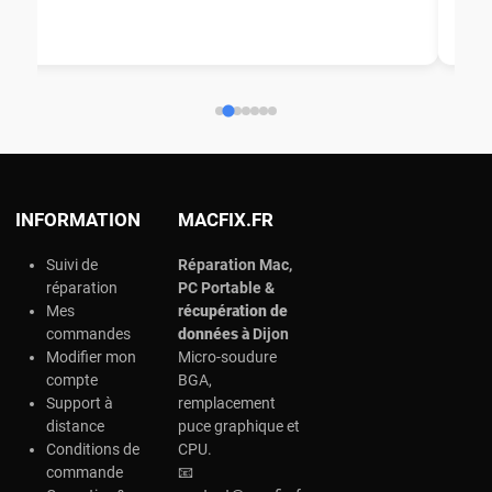
aid
ép
ch
INFORMATION
MACFIX.FR
Suivi de
Réparation Mac,
réparation
PC Portable &
Mes
r
écupération de
commandes
données à
Dijon
Modifier mon
Micro-soudure
compte
BGA,
Support à
remplacement
distance
puce graphique et
Conditions de
CPU.
commande
📧