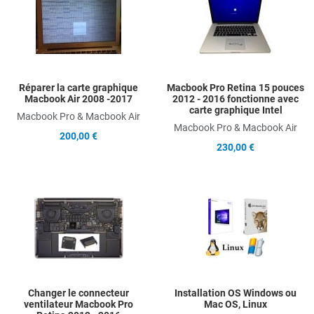
Add to Compare
A
Quick View
Q
Réparer la carte graphique
Macbook Pro Retina 15 pouces
Macbook Air 2008 -2017
2012 - 2016 fonctionne avec
carte graphique Intel
Macbook Pro & Macbook Air
Macbook Pro & Macbook Air
200,00 €
230,00 €
Add to Wishlist
A
Add to Compare
A
Quick View
Q
Changer le connecteur
Installation OS Windows ou
ventilateur Macbook Pro
Mac OS, Linux