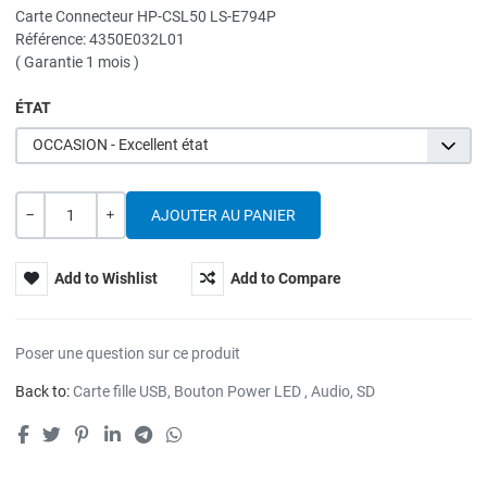
Carte Connecteur HP-CSL50 LS-E794P
Référence: 4350E032L01
( Garantie 1 mois )
ÉTAT
OCCASION - Excellent état
Quantité
---
+
Add to Wishlist
Add to Compare
Poser une question sur ce produit
Back to:
Carte fille USB, Bouton Power LED , Audio, SD