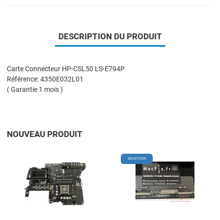
DESCRIPTION DU PRODUIT
Carte Connecteur HP-CSL50 LS-E794P
Référence: 4350E032L01
( Garantie 1 mois )
NOUVEAU PRODUIT
Add to Wishlist
A
SÉLECTION
Add to Compare
A
Quick View
Q