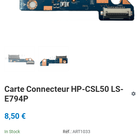
PREV
N
Carte Connecteur HP-CSL50 LS-
E794P
8,50 €
In Stock
Réf.:
ART1033