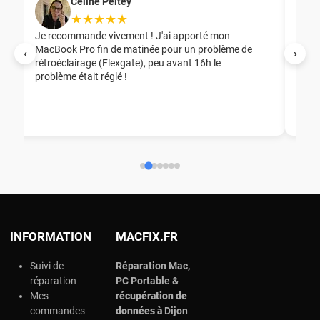
Celine Peltey
★★★★★
Je recommande vivement ! J'ai apporté mon
MacBook Pro fin de matinée pour un problème de
Mer
‹
›
rétroéclairage (Flexgate), peu avant 16h le
éga
problème était réglé !
nou
nou
aid
ép
ch
INFORMATION
MACFIX.FR
Suivi de
Réparation Mac,
réparation
PC Portable &
Mes
r
écupération de
commandes
données à
Dijon