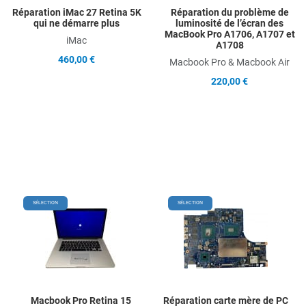
Réparation iMac 27 Retina 5K
Réparation du problème de
qui ne démarre plus
luminosité de l’écran des
MacBook Pro A1706, A1707 et
iMac
A1708
460,00 €
Macbook Pro & Macbook Air
220,00 €
Add to Wishlist
Add
SÉLECTION
SÉLECTION
Add to Compare
Ad
Quick View
Qu
Macbook Pro Retina 15
Réparation carte mère de PC