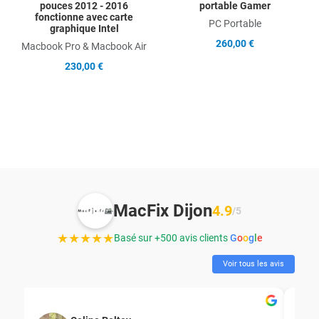
pouces 2012 - 2016
portable Gamer
fonctionne avec carte
PC Portable
graphique Intel
260,00 €
Macbook Pro & Macbook Air
230,00 €
MacFix Dijon
4.9
/5
★★★★★
Basé sur +500 avis clients
G
o
o
g
l
e
Voir tous les avis