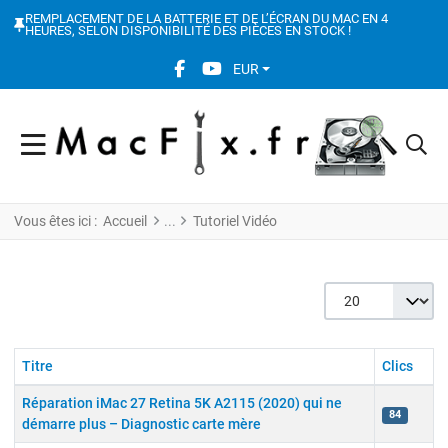
REMPLACEMENT DE LA BATTERIE ET DE L’ÉCRAN DU MAC EN 4
HEURES, SELON DISPONIBILITÉ DES PIÈCES EN STOCK !
FACEBOOK SOCIAL LINK
YOUTUBE SOCIAL LINK
EUR
Vous êtes ici :
Accueil
Tutoriel Vidéo
Afficher #
Titre
Clics
Réparation iMac 27 Retina 5K A2115 (2020) qui ne
84
démarre plus – Diagnostic carte mère