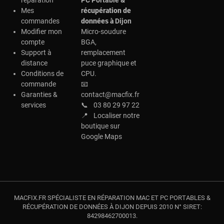
réparation
PC Portable &
Mes
r
écupération de
commandes
données à
Dijon
Modifier mon
Micro-soudure
compte
BGA,
Support à
remplacement
distance
puce graphique et
Conditions de
CPU.
commande
📧
Garanties &
contact@macfix.fr
services
📞
03 80 29 97 22
📍
Localiser notre
boutique sur
Google Maps
MACFIX.FR SPÉCIALISTE EN RÉPARATION MAC ET PC PORTABLES &
RÉCUPÉRATION DE DONNÉES À DIJON DEPUIS 2010 N° SIRET:
84298462700013.