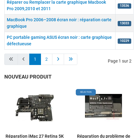
Réparer ou Remplacer la carte graphique Macbook
13536
Pro 2009,2010 et 2011
MacBook Pro 2006–2008 écran noir : réparation carte
13033
graphique
PC portable gaming ASUS écran noir : carte graphique
10229
défectueuse
Articles
1
2
Page 1 sur 2
NOUVEAU PRODUIT
Add to Wishlist
A
SÉLECTION
Add to Compare
A
Quick View
Q
Réparation iMac 27 Retina 5K
Réparation du problème de