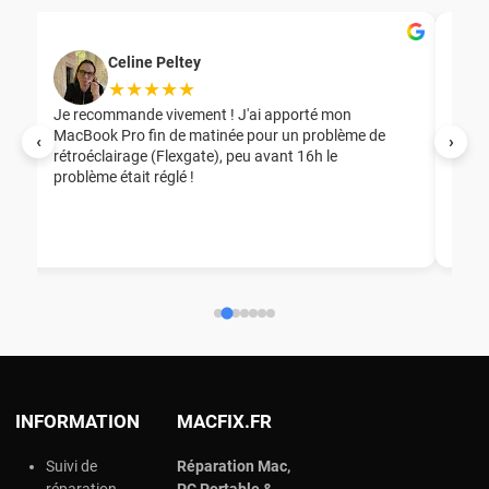
Celine Peltey
★★★★★
Je recommande vivement ! J'ai apporté mon
MacBook Pro fin de matinée pour un problème de
Mer
‹
›
rétroéclairage (Flexgate), peu avant 16h le
éga
problème était réglé !
nou
nou
aid
ép
ch
INFORMATION
MACFIX.FR
Suivi de
Réparation Mac,