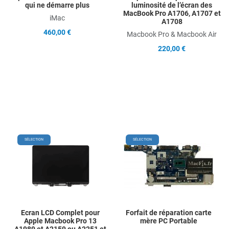
qui ne démarre plus
luminosité de l’écran des
MacBook Pro A1706, A1707 et
iMac
A1708
460,00 €
Macbook Pro & Macbook Air
220,00 €
Add to Wishlist
Add
SÉLECTION
SÉLECTION
Add to Compare
Ad
Quick View
Qu
Ecran LCD Complet pour
Forfait de réparation carte
Apple Macbook Pro 13
mère PC Portable