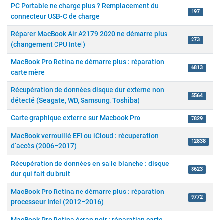
PC Portable ne charge plus ? Remplacement du
197
connecteur USB-C de charge
Réparer MacBook Air A2179 2020 ne démarre plus
273
(changement CPU Intel)
MacBook Pro Retina ne démarre plus : réparation
6813
carte mère
Récupération de données disque dur externe non
5564
détecté (Seagate, WD, Samsung, Toshiba)
Carte graphique externe sur Macbook Pro
7829
MacBook verrouillé EFI ou iCloud : récupération
12838
d’accès (2006–2017)
Récupération de données en salle blanche : disque
8623
dur qui fait du bruit
MacBook Pro Retina ne démarre plus : réparation
9772
processeur Intel (2012–2016)
MacBook Pro Retina écran noir : réparation carte