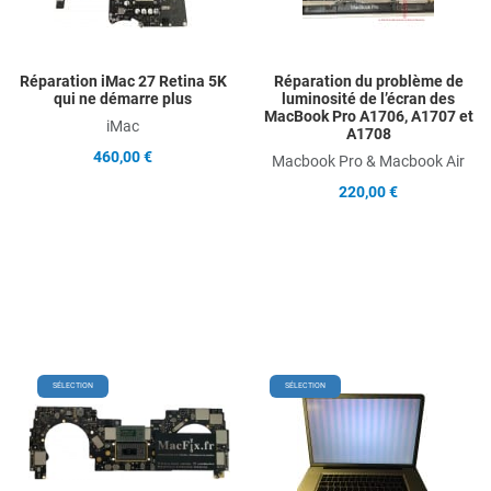
Quick View
Q
Réparation iMac 27 Retina 5K
Réparation du problème de
qui ne démarre plus
luminosité de l’écran des
MacBook Pro A1706, A1707 et
iMac
A1708
460,00 €
Macbook Pro & Macbook Air
220,00 €
Add to Wishlist
Add
SÉLECTION
SÉLECTION
Add to Compare
Ad
Quick View
Qu