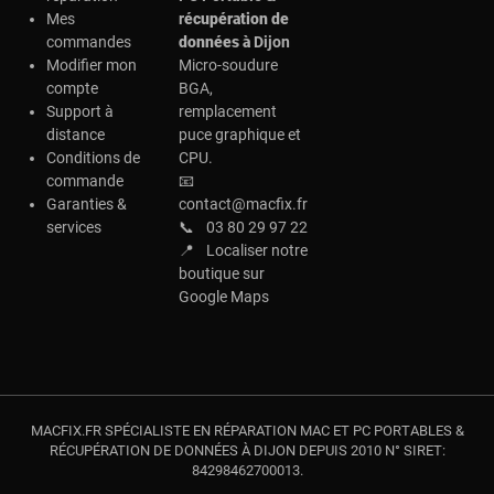
Mes
r
écupération de
commandes
données à
Dijon
Modifier mon
Micro-soudure
compte
BGA,
Support à
remplacement
distance
puce graphique et
Conditions de
CPU.
commande
📧
Garanties &
contact@macfix.fr
services
📞
03 80 29 97 22
📍
Localiser notre
boutique sur
Google Maps
MACFIX.FR SPÉCIALISTE EN RÉPARATION MAC ET PC PORTABLES &
RÉCUPÉRATION DE DONNÉES À DIJON DEPUIS 2010 N° SIRET:
84298462700013.