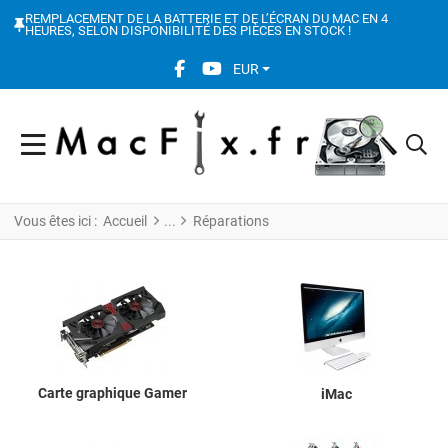
REMPLACEMENT DE LA BATTERIE ET DE L’ÉCRAN DU MAC EN 4
HEURES, SELON DISPONIBILITÉ DES PIÈCES EN STOCK !
FACEBOOK SOCIAL LINK
YOUTUBE SOCIAL LINK
EUR
Vous êtes ici :
Accueil
Réparations
Carte graphique Gamer
iMac