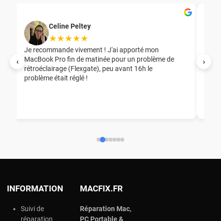
Celine Peltey
★★★★★
Je recommande vivement ! J'ai apporté mon
MacBook Pro fin de matinée pour un problème de
Mer
‹
›
rétroéclairage (Flexgate), peu avant 16h le
éga
problème était réglé !
nou
nou
aid
ép
ch
INFORMATION
MACFIX.FR
Suivi de
Réparation Mac,
réparation
PC Portable &