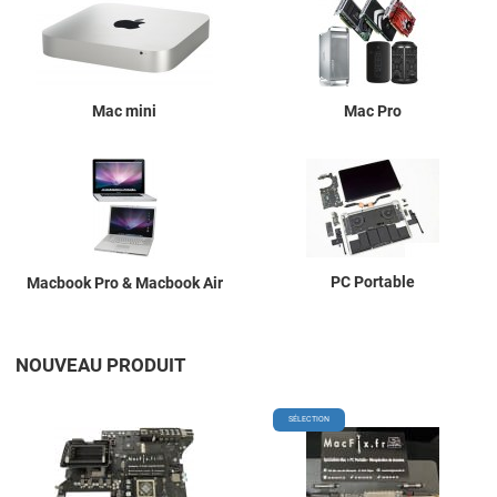
Mac mini
Mac Pro
PC Portable
Macbook Pro & Macbook Air
NOUVEAU PRODUIT
Add to Wishlist
A
SÉLECTION
Add to Compare
A