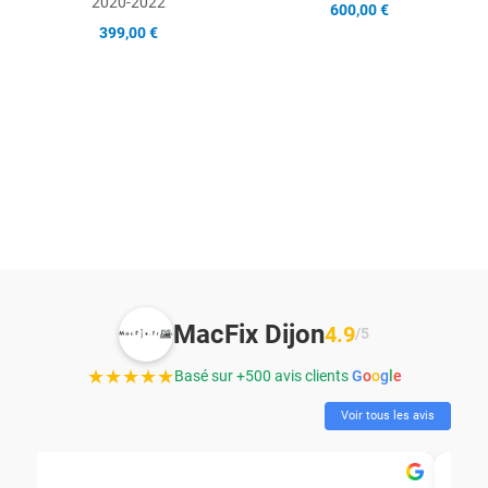
2020-2022
600,00 €
399,00 €
MacFix Dijon
4.9
/5
★★★★★
Basé sur +500 avis clients
G
o
o
g
l
e
Voir tous les avis