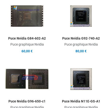
Add to Wishlist
A
Add to Compare
A
Quick View
Q
Puce Nvidia G84-602-A2
Puce Nvidia G92-740-A2
Puce graphique Nvidia
Puce graphique Nvidia
60,00 €
80,00 €
Add to Wishlist
A
Add to Compare
A
Quick View
Q
Puce Nvidia G96-650-c1
Puce Nvidia N11E-GS-A1
Puce graphique Nvidia
Puce graphique Nvidia