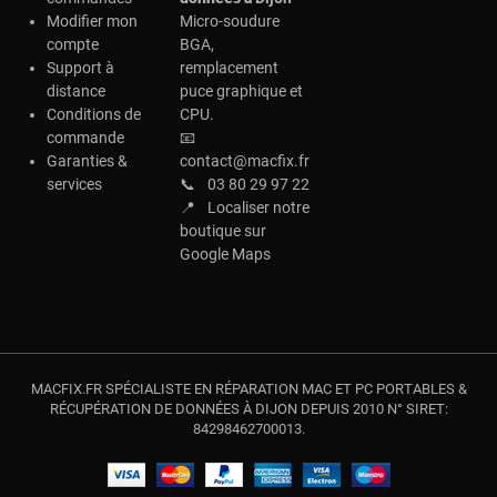
Modifier mon
Micro-soudure
compte
BGA,
Support à
remplacement
distance
puce graphique et
Conditions de
CPU.
commande
📧
Garanties &
contact@macfix.fr
services
📞
03 80 29 97 22
📍
Localiser notre
boutique sur
Google Maps
MACFIX.FR SPÉCIALISTE EN RÉPARATION MAC ET PC PORTABLES &
RÉCUPÉRATION DE DONNÉES À DIJON DEPUIS 2010 N° SIRET:
84298462700013.