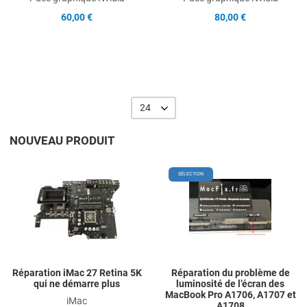
60,00 €
80,00 €
24
NOUVEAU PRODUIT
Add to Wishlist
A
SÉLECTION
Add to Compare
A
Quick View
Q
Réparation iMac 27 Retina 5K
Réparation du problème de
qui ne démarre plus
luminosité de l’écran des
MacBook Pro A1706, A1707 et
iMac
A1708