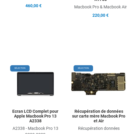
460,00 €
Macbook Pro & Macbook Air
220,00 €
Add to Wishlist
Add
SÉLECTION
SÉLECTION
Add to Compare
Ad
Quick View
Qu
Ecran LCD Complet pour
Récupération de données
Apple Macbook Pro 13
sur carte mère Macbook Pro
A2338
et Air
A2338 - Macbook Pro 13
Récupération données