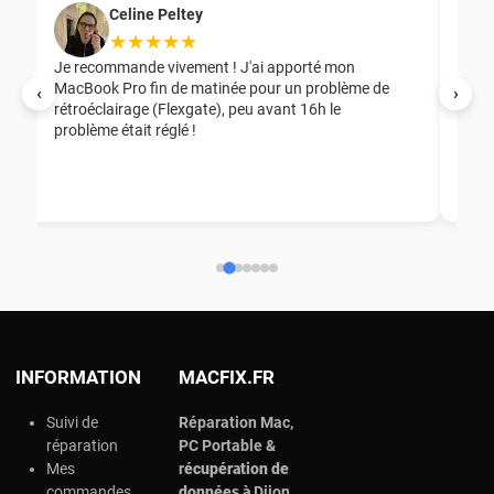
Celine Peltey
★★★★★
Je recommande vivement ! J'ai apporté mon
MacBook Pro fin de matinée pour un problème de
Mer
‹
›
rétroéclairage (Flexgate), peu avant 16h le
éga
problème était réglé !
nou
nou
aid
ép
ch
INFORMATION
MACFIX.FR
Suivi de
Réparation Mac,
réparation
PC Portable &
Mes
r
écupération de
commandes
données à
Dijon