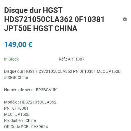
Disque dur HGST
HDS721050CLA362 0F10381
JPT50E HGST CHINA
149,00 €
In Stock
Réf.:
ART1387
Disque dur HGST HDS721050CLA362 PN 0F10381 MLC JPT50E
500GB Chine
Numéro de série : FR2BGVUK
Modèle : HDS721050CLA362
PN : 0F10381
MLC : JPT50E
Produit en : Chine
QR Code PCB : 0A39624