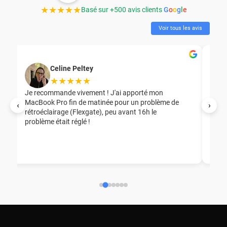
★★★★★
Basé sur +500 avis clients
G
o
o
g
l
e
Voir tous les avis
Celine Peltey
★★★★★
Je recommande vivement ! J'ai apporté mon
MacBook Pro fin de matinée pour un problème de
Mer
‹
›
rétroéclairage (Flexgate), peu avant 16h le
éga
problème était réglé !
nou
nou
aid
ép
ch