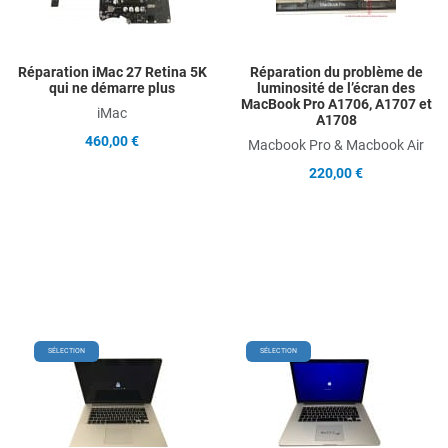
Quick View
Q
Réparation iMac 27 Retina 5K
Réparation du problème de
qui ne démarre plus
luminosité de l’écran des
MacBook Pro A1706, A1707 et
iMac
A1708
460,00 €
Macbook Pro & Macbook Air
220,00 €
Add to Wishlist
Add
SÉLECTION
SÉLECTION
Add to Compare
Ad
Quick View
Qu