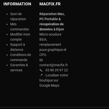
INFORMATION
MACFIX.FR
Suivi de
Réparation Mac,
réparation
PC Portable &
Mes
r
écupération de
commandes
données à
Dijon
Modifier mon
Micro-soudure
compte
BGA,
Support à
remplacement
distance
puce graphique et
Conditions de
CPU.
commande
📧
Garanties &
contact@macfix.fr
services
📞
03 80 29 97 22
📍
Localiser notre
boutique sur
Google Maps