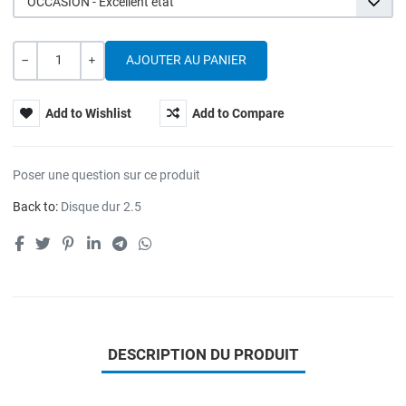
OCCASION - Excellent état
Quantité
---
+
Add to Wishlist
Add to Compare
Poser une question sur ce produit
Back to:
Disque dur 2.5
DESCRIPTION DU PRODUIT