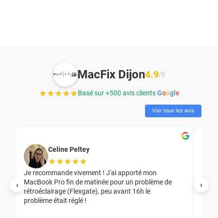
MacFix Dijon
4.9
/5
★★★★★
Basé sur +500 avis clients
G
o
o
g
l
e
Voir tous les avis
Celine Peltey
★★★★★
Je recommande vivement ! J'ai apporté mon
MacBook Pro fin de matinée pour un problème de
Mer
‹
›
rétroéclairage (Flexgate), peu avant 16h le
éga
problème était réglé !
nou
nou