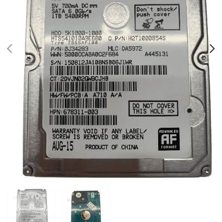
PREV
N