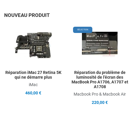
NOUVEAU PRODUIT
Add to Wishlist
A
SÉLECTION
Add to Compare
A
Quick View
Q
Réparation iMac 27 Retina 5K
Réparation du problème de
qui ne démarre plus
luminosité de l’écran des
MacBook Pro A1706, A1707 et
iMac
A1708
460,00 €
Macbook Pro & Macbook Air
220,00 €