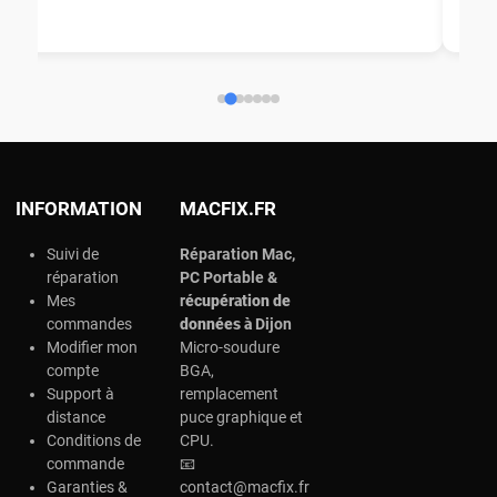
aid
ép
ch
INFORMATION
MACFIX.FR
Suivi de
Réparation Mac,
réparation
PC Portable &
Mes
r
écupération de
commandes
données à
Dijon
Modifier mon
Micro-soudure
compte
BGA,
Support à
remplacement
distance
puce graphique et
Conditions de
CPU.
commande
📧
Garanties &
contact@macfix.fr