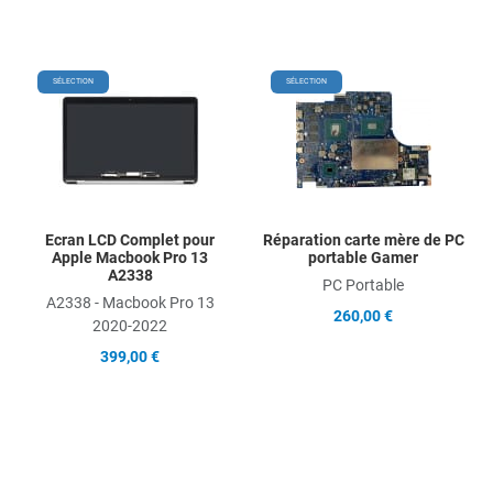
Add to Wishlist
Add
SÉLECTION
SÉLECTION
Add to Compare
Ad
Quick View
Qu
Ecran LCD Complet pour
Réparation carte mère de PC
Apple Macbook Pro 13
portable Gamer
A2338
PC Portable
A2338 - Macbook Pro 13
260,00 €
2020-2022
399,00 €