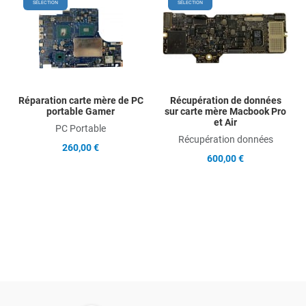
Add to Wishlist
Add
SÉLECTION
SÉLECTION
Add to Compare
Ad
Quick View
Qu
Réparation carte mère de PC
Récupération de données
portable Gamer
sur carte mère Macbook Pro
et Air
PC Portable
Récupération données
260,00 €
600,00 €