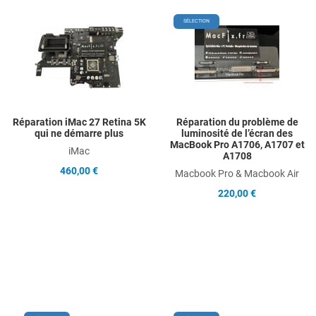
Add to Wishlist
A
SÉLECTION
Add to Compare
A
Quick View
Q
Réparation iMac 27 Retina 5K
Réparation du problème de
qui ne démarre plus
luminosité de l’écran des
MacBook Pro A1706, A1707 et
iMac
A1708
460,00 €
Macbook Pro & Macbook Air
220,00 €