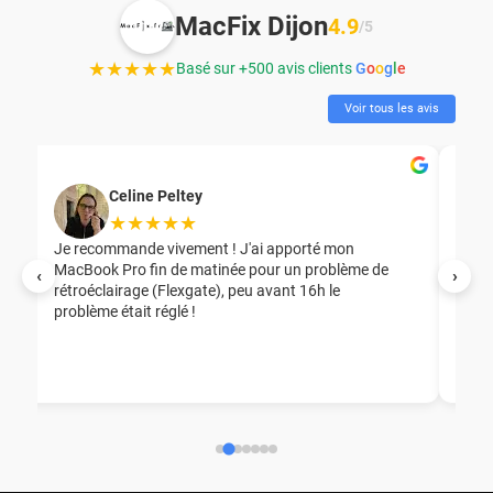
MacFix Dijon
4.9
/5
★★★★★
Basé sur +500 avis clients
G
o
o
g
l
e
Voir tous les avis
Celine Peltey
★★★★★
Je recommande vivement ! J'ai apporté mon
MacBook Pro fin de matinée pour un problème de
Mer
‹
›
rétroéclairage (Flexgate), peu avant 16h le
éga
problème était réglé !
nou
nou
aid
ép
ch