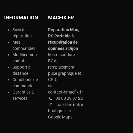
INFORMATION
MACFIX.FR
Suivi de
Réparation Mac,
réparation
PC Portable &
Mes
r
écupération de
commandes
données à
Dijon
Modifier mon
Micro-soudure
compte
BGA,
Support à
remplacement
distance
puce graphique et
Conditions de
CPU.
commande
📧
Garanties &
contact@macfix.fr
services
📞
03 80 29 97 22
📍
Localiser notre
boutique sur
Google Maps