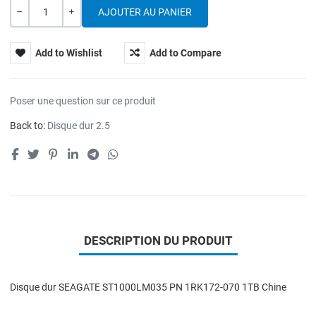
Quantité
---
+
Add to Wishlist
Add to Compare
Poser une question sur ce produit
Back to:
Disque dur 2.5
DESCRIPTION DU PRODUIT
Disque dur SEAGATE ST1000LM035 PN 1RK172-070 1TB Chine