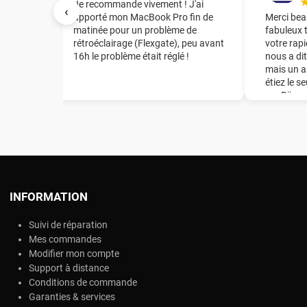
irant le
Je recommande vivement ! J'ai
‹
te mère
apporté mon MacBook Pro fin de
Merci bea
tuation
matinée pour un problème de
fabuleux 
rétroéclairage (Flexgate), peu avant
votre rapi
16h le problème était réglé !
nous a dit
t
mais un a
de la
étiez le s
mon Mac
sur Dijon
e en
énorme ép
de la
recomman
té
notre ent
er la
l et
grâce de
a puce,
INFORMATION
changer
Suivi de réparation
 !
Mes commandes
Modifier mon compte
Support à distance
Conditions de commande
Garanties & services