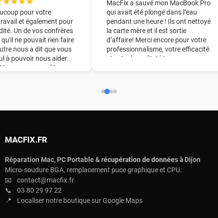
★★★★★
MacFix a sauvé mon MacBook Pro
ucoup pour votre
qui avait été plongé dans l’eau
travail et également pour
pendant une heure ! Ils ont nettoyé
dité. Un de vos confrères
la carte mère et il est sortie
 qu'il ne pouvait rien faire
d’affaire! Merci encore pour votre
utre nous a dit que vous
professionnalisme, votre efficacité
eul à pouvoir nous aider
et votre honnêteté !
. Vous nous avez ôter une
ine du pied !! Nous vous
derons chaudement à
ourage.
MACFIX.FR
Réparation Mac, PC Portable & r
écupération de données à
Dijon
Micro-soudure BGA, remplacement puce graphique et CPU.
📧
contact@macfix.fr
📞
03 80 29 97 22
📍
Localiser notre boutique sur Google Maps