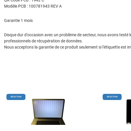
Modèle PCB : 100781943 REV A
Garantie 1 mois
Disque dur d'occasion avec un problème de secteur, nous avons testé les
professionnels de récupération de données.
Nous acceptons la garantie de ce produit seulement si l'étiquette est in
Add to Wishlist
SÉLECTION
SÉLECTION
Add to Compare
Quick View