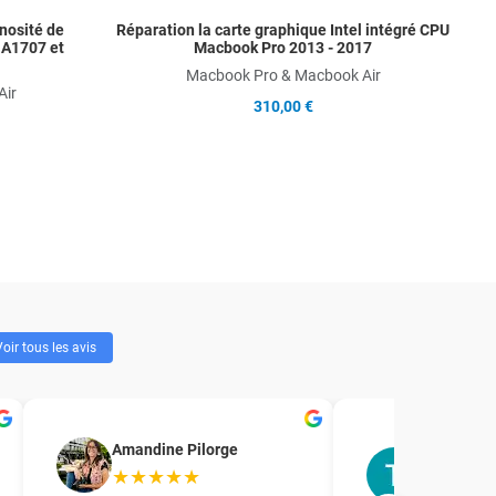
nosité de
Réparation la carte graphique Intel intégré CPU
 A1707 et
Macbook Pro 2013 - 2017
Macbook Pro & Macbook Air
Air
310,00 €
oir tous les avis
T.R. Forma
Amandine Pilorge
accompag
★★★★★