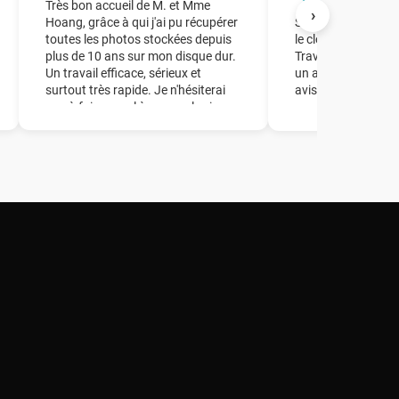
★★★★
Très bon accueil de M. et Mme
›
Hoang, grâce à qui j'ai pu récupérer
Société à laquelle j
toutes les photos stockées depuis
le clonage d'un dis
plus de 10 ans sur mon disque dur.
Travail parfait en 
Un travail efficace, sérieux et
un accueil de quali
surtout très rapide. Je n'hésiterai
avisés.
pas à faire appel à ce couple si
besoin ! Un grand merci à vous !!