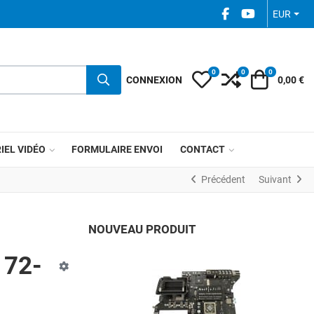
FACEBOOK SOCIAL
YOUTUBE SOC
EUR
0
0
0
My Wishlist
Compare
Votre pani
CONNEXION
0,00 €
IEL VIDÉO
FORMULAIRE ENVOI
CONTACT
Précédent
Suivant
NOUVEAU PRODUIT
172-
A
A