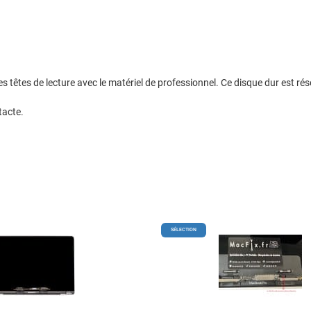
 têtes de lecture avec le matériel de professionnel. Ce disque dur est ré
tacte.
Add to Wishlist
SÉLECTION
Add to Compare
Quick View