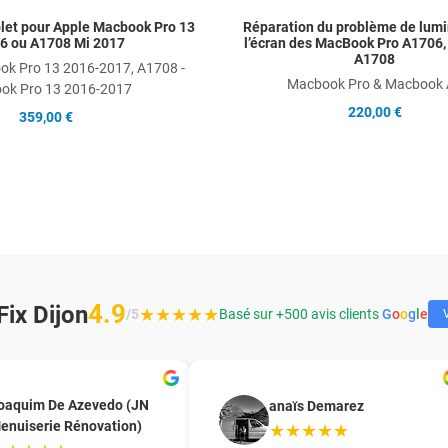
let pour Apple Macbook Pro 13
Réparation du problème de lumi
6 ou A1708 Mi 2017
l’écran des MacBook Pro A1706,
A1708
ok Pro 13 2016-2017, A1708 -
Macbook Pro & Macbook 
ok Pro 13 2016-2017
220,00 €
359,00 €
4.9
ix Dijon
★★★★★
/5
Basé sur +500 avis clients
G
o
o
g
l
e
V
oaquim De Azevedo (JN
anaïs Demarez
enuiserie Rénovation)
★★★★★