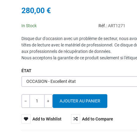
280,00 €
In Stock
Réf.:
ART1271
Disque dur d'occasion avec un problème de secteur, nous avon
têtes de lecture avec le matériel de professionnel. Ce disque d
aux professionnels de récupération de données.
Nous acceptons la garantie de ce produit seulement si l'étiquet
ÉTAT
OCCASION - Excellent état
Quantité
---
+
Add to Wishlist
Add to Compare