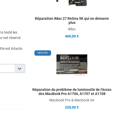
Q
Réparation iMac 27 Retina 5K qui ne démarre
plus
iMac
s testé les
460,00 €
ur est réservé
te est intacte.
A
SÉLECTION
A
Q
Réparation du problème de luminosité de l’écran
des MacBook Pro A1706, A1707 et A1708
Macbook Pro & Macbook Air
220,00 €