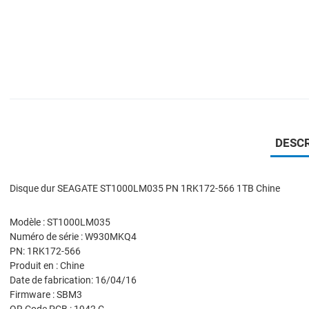
DESCR
Disque dur SEAGATE ST1000LM035 PN 1RK172-566 1TB Chine
Modèle : ST1000LM035
Numéro de série : W930MKQ4
PN: 1RK172-566
Produit en : Chine
Date de fabrication: 16/04/16
Firmware : SBM3
QR Code PCB : 1942 C