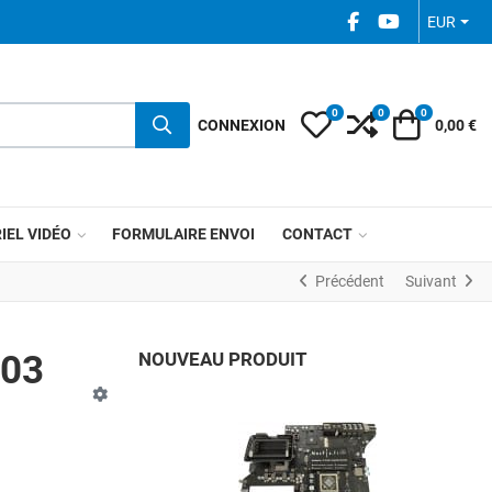
FACEBOOK SOCIAL
YOUTUBE SOC
EUR
0
0
0
My Wishlist
Compare
Votre pani
CONNEXION
0,00 €
IEL VIDÉO
FORMULAIRE ENVOI
CONTACT
Précédent
Suivant
003
NOUVEAU PRODUIT
A
A