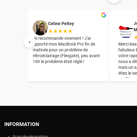
J
Celine Peltey
M
★★★★★
irant le
Je recommande vivement ! J'ai
‹
te mère
apporté mon MacBook Pro fin de
Merci bea
tuation
matinée pour un problème de
fabuleux 
rétroéclairage (Flexgate), peu avant
votre rapi
16h le problème était réglé !
nous a dit
t
mais un a
de la
étiez le s
mon Mac
sur Dijon
e en
énorme ép
de la
recomman
té
notre ent
er la
l et
grâce de
a puce,
INFORMATION
changer
Suivi de réparation
 !