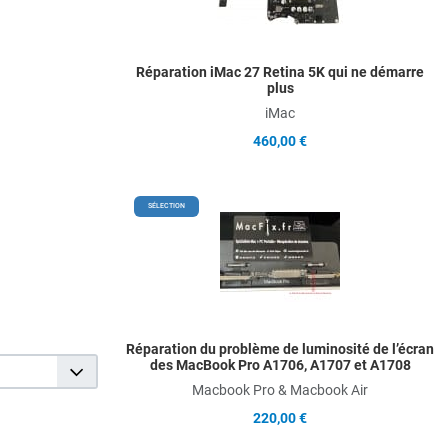
Q
Réparation iMac 27 Retina 5K qui ne démarre
plus
iMac
460,00 €
A
SÉLECTION
A
Q
Réparation du problème de luminosité de l’écran
des MacBook Pro A1706, A1707 et A1708
Macbook Pro & Macbook Air
220,00 €