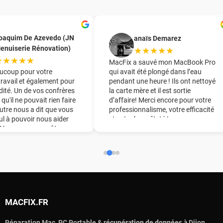
oaquim De Azevedo (JN
anaïs Demarez
enuiserie Rénovation)
★★★★★
★★★★★
MacFix a sauvé mon MacBook Pro
ucoup pour votre
qui avait été plongé dans l’eau
travail et également pour
pendant une heure ! Ils ont nettoyé
dité. Un de vos confrères
la carte mère et il est sortie
 qu'il ne pouvait rien faire
d’affaire! Merci encore pour votre
utre nous a dit que vous
professionnalisme, votre efficacité
eul à pouvoir nous aider
et votre honnêteté !
. Vous nous avez ôter une
ine du pied !! Nous vous
derons chaudement à
ourage.
MACFIX.FR
Réparation Mac, PC Portable & r
écupération de données à
Dijon