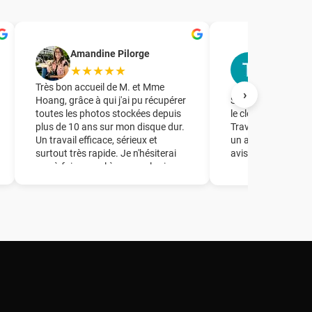
T.R. Forma
Amandine Pilorge
accompag
★★★★★
★★★★
Très bon accueil de M. et Mme
›
Hoang, grâce à qui j'ai pu récupérer
Société à laquelle j
toutes les photos stockées depuis
le clonage d'un dis
plus de 10 ans sur mon disque dur.
Travail parfait en 
Un travail efficace, sérieux et
un accueil de quali
surtout très rapide. Je n'hésiterai
avisés.
pas à faire appel à ce couple si
besoin ! Un grand merci à vous !!