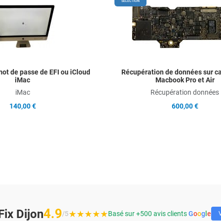
Add to Wishlist
SÉLECTION
Add to Compare
Quick View
ot de passe de EFI ou iCloud
Récupération de données sur c
iMac
Macbook Pro et Air
iMac
Récupération données
140,00 €
600,00 €
4.9
ix Dijon
★★★★★
/5
Basé sur +500 avis clients
G
o
o
g
l
e
V