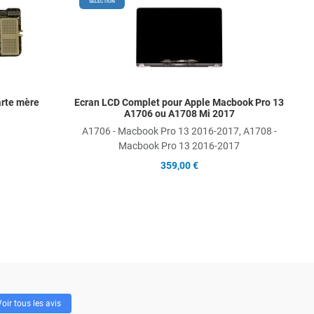
Add to Wishlist
Add t
SÉLECTION
Add to Compare
Add t
Quick View
Quick
arte mère
Ecran LCD Complet pour Apple Macbook Pro 13
A1706 ou A1708 Mi 2017
A1706 - Macbook Pro 13 2016-2017, A1708 -
Macbook Pro 13 2016-2017
359,00 €
oir tous les avis