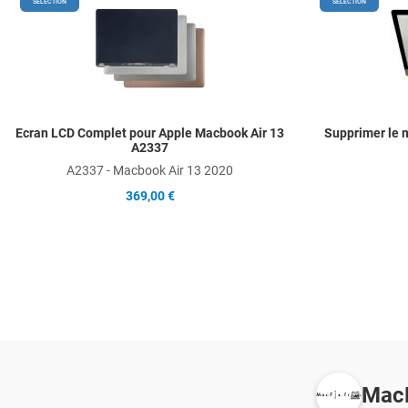
Add to Wishlist
SÉLECTION
SÉLECTION
Add to Compare
Quick View
Ecran LCD Complet pour Apple Macbook Air 13
Supprimer le m
A2337
A2337 - Macbook Air 13 2020
369,00 €
MacF