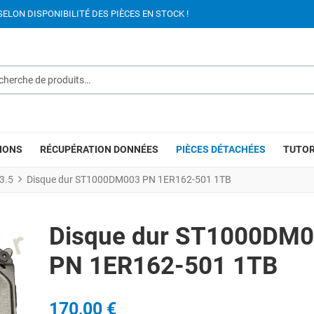
SELON DISPONIBILITÉ DES PIÈCES EN STOCK !
rche de produits…
IONS
RÉCUPÉRATION DONNÉES
PIÈCES DÉTACHÉES
TUTOR
3.5
Disque dur ST1000DM003 PN 1ER162-501 1TB
Disque dur ST1000DM
PN 1ER162-501 1TB
170,00 €