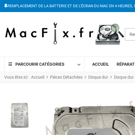
REMPLACEMENT DE LA BATTERIE ET DE L’ÉCRAN DU MAC EN 4 HEURES, 
Reche
PARCOURIR CATÉGORIES
ACCUEIL
RÉPARAT
Vous êtes ici :
Accueil
Pièces Détachées
Disque dur
Disque dur 