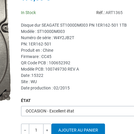
In Stock
Réf.:
ART1365
Disque dur SEAGATE ST1000DM003 PN 1ER162-501 1TB
Modèle : ST1000DM003
Numéro de série : W4Y2JB2T
PN: 1ER162-501
Produit en : Chine
Firmware : CC45
QR Code PCB : 100652392
Modèle PCB: 100749730 REV A
Date :15322
Site : WU
Date production : 02/2015
ÉTAT
OCCASION - Excellent état
Quantité
---
+