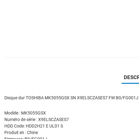
DESCR
Disque dur TOSHIBA MK5055GSX SN X9ELSCZASES7 FW B0/FG001J 
Modèle : MK5055GSX
Numéro de série : X9ELSCZASES7
HDD Code: HDD2H21 E UL01 S
Produit en : Chine
Firmware; B0/FG001J