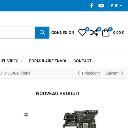
FACEBOOK SOCIAL
YOUTUBE SOC
EUR
0
0
0
My Wishlist
Compare
Votre pani
CONNEXION
0,00 €
IEL VIDÉO
FORMULAIRE ENVOI
CONTACT
01J 500GB Chine
Précédent
Suivant
NOUVEAU PRODUIT
A
A