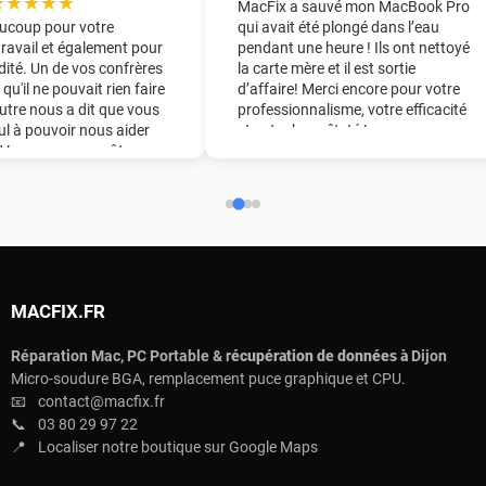
★★★★★
MacFix a sauvé mon MacBook Pro
ucoup pour votre
qui avait été plongé dans l’eau
travail et également pour
pendant une heure ! Ils ont nettoyé
dité. Un de vos confrères
la carte mère et il est sortie
 qu'il ne pouvait rien faire
d’affaire! Merci encore pour votre
utre nous a dit que vous
professionnalisme, votre efficacité
eul à pouvoir nous aider
et votre honnêteté !
. Vous nous avez ôter une
ine du pied !! Nous vous
derons chaudement à
ourage.
MACFIX.FR
Réparation Mac, PC Portable & r
écupération de données à
Dijon
Micro-soudure BGA, remplacement puce graphique et CPU.
📧
contact@macfix.fr
📞
03 80 29 97 22
📍
Localiser notre boutique sur Google Maps