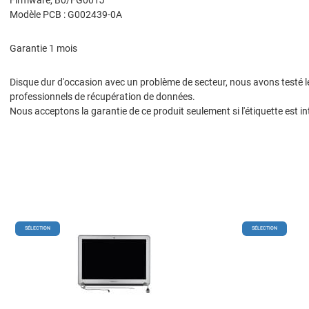
Modèle PCB : G002439-0A
Garantie 1 mois
Disque dur d'occasion avec un problème de secteur, nous avons testé les
professionnels de récupération de données.
Nous acceptons la garantie de ce produit seulement si l'étiquette est in
Add to Wishlist
SÉLECTION
SÉLECTION
Add to Compare
Quick View