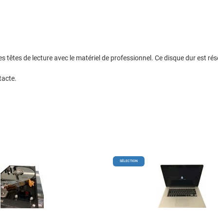
 têtes de lecture avec le matériel de professionnel. Ce disque dur est ré
tacte.
Add to Wishlist
SÉLECTION
Add to Compare
Quick View