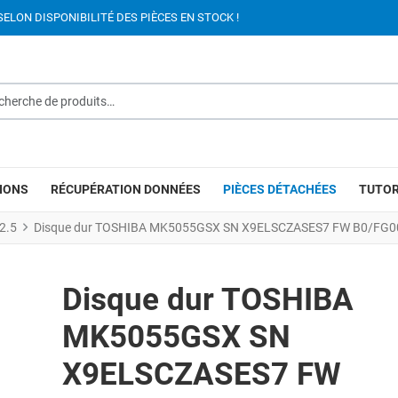
SELON DISPONIBILITÉ DES PIÈCES EN STOCK !
rche de produits…
IONS
RÉCUPÉRATION DONNÉES
PIÈCES DÉTACHÉES
TUTOR
2.5
Disque dur TOSHIBA MK5055GSX SN X9ELSCZASES7 FW B0/FG0
Disque dur TOSHIBA
MK5055GSX SN
X9ELSCZASES7 FW