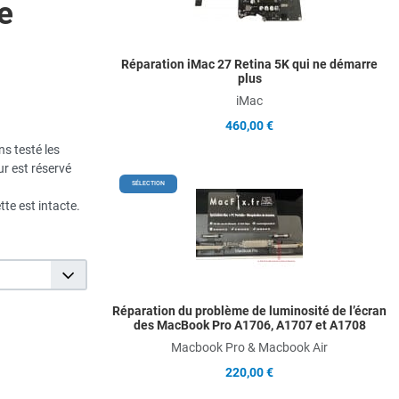
e
Q
Réparation iMac 27 Retina 5K qui ne démarre
plus
iMac
460,00 €
s testé les
ur est réservé
A
SÉLECTION
te est intacte.
A
Q
Réparation du problème de luminosité de l’écran
des MacBook Pro A1706, A1707 et A1708
Macbook Pro & Macbook Air
220,00 €