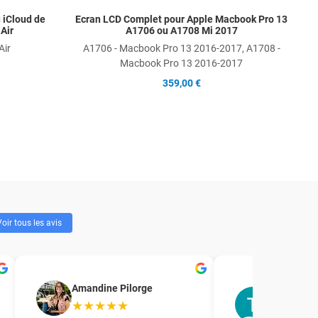
u iCloud de
Ecran LCD Complet pour Apple Macbook Pro 13
Air
A1706 ou A1708 Mi 2017
Air
A1706 - Macbook Pro 13 2016-2017, A1708 -
Macbook Pro 13 2016-2017
359,00 €
oir tous les avis
T.R. Forma
Amandine Pilorge
accompag
★★★★★