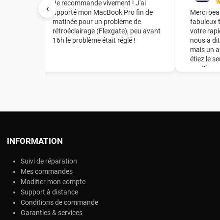
irant le
Je recommande vivement ! J'ai
‹
te mère
apporté mon MacBook Pro fin de
Merci bea
tuation
matinée pour un problème de
fabuleux 
rétroéclairage (Flexgate), peu avant
votre rapi
16h le problème était réglé !
nous a dit
t
mais un a
de la
étiez le s
mon Mac
sur Dijon
e en
énorme ép
de la
recomman
té
notre ent
er la
l et
grâce de
a puce,
INFORMATION
changer
Suivi de réparation
 !
Mes commandes
Modifier mon compte
Support à distance
Conditions de commande
Garanties & services