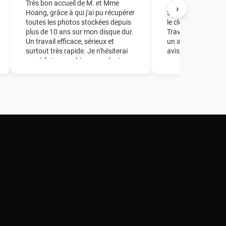
★★★★
Très bon accueil de M. et Mme
›
Hoang, grâce à qui j'ai pu récupérer
Société à laquelle j
toutes les photos stockées depuis
le clonage d'un dis
plus de 10 ans sur mon disque dur.
Travail parfait en 
Un travail efficace, sérieux et
un accueil de quali
surtout très rapide. Je n'hésiterai
avisés.
pas à faire appel à ce couple si
besoin ! Un grand merci à vous !!