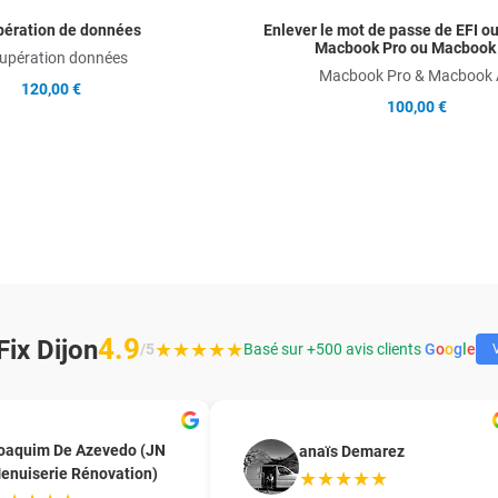
ération de données
Enlever le mot de passe de EFI o
Macbook Pro ou Macbook 
upération données
Macbook Pro & Macbook 
120,00 €
100,00 €
4.9
ix Dijon
★★★★★
/5
Basé sur +500 avis clients
G
o
o
g
l
e
V
oaquim De Azevedo (JN
anaïs Demarez
enuiserie Rénovation)
★★★★★