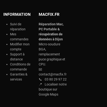
INFORMATION
MACFIX.FR
Suivi de
Réparation Mac,
réparation
PC Portable &
Mes
r
écupération de
commandes
données à
Dijon
Modifier mon
Micro-soudure
compte
BGA,
Support à
remplacement
distance
puce graphique et
Conditions de
CPU.
commande
📧
Garanties &
contact@macfix.fr
services
📞
03 80 29 97 22
📍
Localiser notre
boutique sur
Google Maps