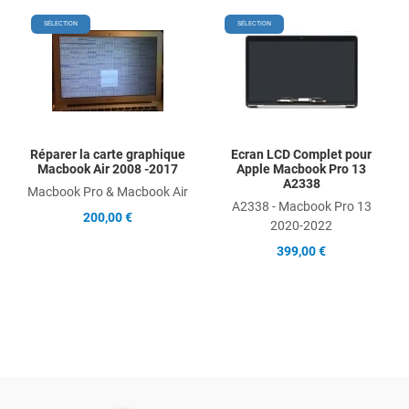
Add to Wishlist
Add
SÉLECTION
SÉLECTION
Add to Compare
Ad
Quick View
Qu
Réparer la carte graphique
Ecran LCD Complet pour
Macbook Air 2008 -2017
Apple Macbook Pro 13
A2338
Macbook Pro & Macbook Air
A2338 - Macbook Pro 13
200,00 €
2020-2022
399,00 €