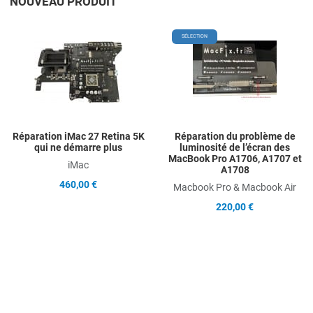
NOUVEAU PRODUIT
Add to Wishlist
A
SÉLECTION
Add to Compare
A
Quick View
Q
Réparation iMac 27 Retina 5K
Réparation du problème de
qui ne démarre plus
luminosité de l’écran des
MacBook Pro A1706, A1707 et
iMac
A1708
460,00 €
Macbook Pro & Macbook Air
220,00 €