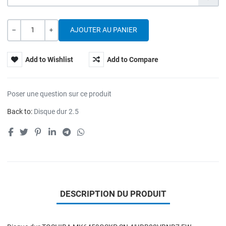
Quantité
---
+
Add to Wishlist
Add to Compare
Poser une question sur ce produit
Back to:
Disque dur 2.5
DESCRIPTION DU PRODUIT