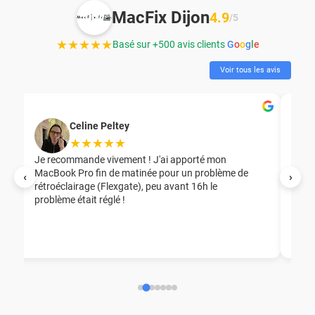
MacFix Dijon
4.9
/5
★★★★★
Basé sur +500 avis clients
G
o
o
g
l
e
Voir tous les avis
Celine Peltey
★★★★★
Je recommande vivement ! J'ai apporté mon
MacBook Pro fin de matinée pour un problème de
Mer
‹
›
rétroéclairage (Flexgate), peu avant 16h le
éga
problème était réglé !
nou
nou
aid
ép
ch