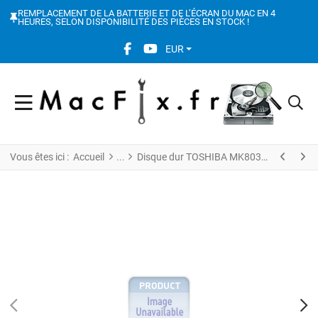
REMPLACEMENT DE LA BATTERIE ET DE L’ÉCRAN DU MAC EN 4
HEURES, SELON DISPONIBILITÉ DES PIÈCES EN STOCK !
FACEBOOK SOCIAL LINK
YOUTUBE SOCIAL LINK
EUR
Vous êtes ici :
Accueil
Disque dur TOSHIBA MK8032GSX SN 263I1243S7X7 FW A0/AS111G 80GB Chine