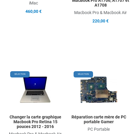
MacBook Pro A1706, A1707 et
iMac
A1708
460,00 €
Macbook Pro & Macbook Air
220,00 €
Add to Wishlist
Add
SÉLECTION
SÉLECTION
Add to Compare
Ad
Quick View
Qu
Changer la carte graphique
Réparation carte mère de PC
Macbook Pro Retina 15
portable Gamer
pouces 2012 - 2016
PC Portable