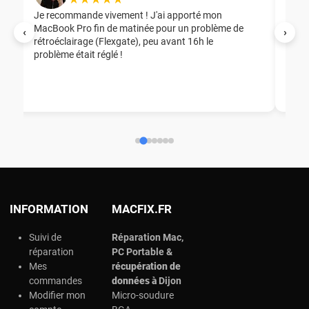
Je recommande vivement ! J'ai apporté mon
MacBook Pro fin de matinée pour un problème de
Mer
‹
›
rétroéclairage (Flexgate), peu avant 16h le
éga
problème était réglé !
nou
nou
aid
ép
ch
INFORMATION
MACFIX.FR
Suivi de
Réparation Mac,
réparation
PC Portable &
Mes
r
écupération de
commandes
données à
Dijon
Modifier mon
Micro-soudure