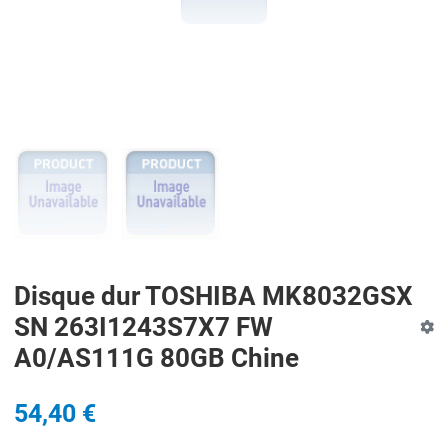
PREV
N
Disque dur TOSHIBA MK8032GSX
SN 263I1243S7X7 FW
A0/AS111G 80GB Chine
54,40 €