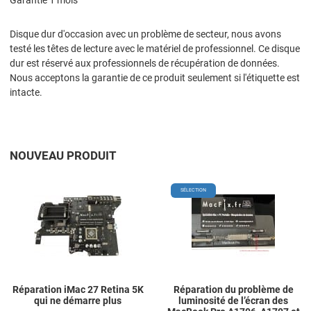
Garantie 1 mois
Disque dur d'occasion avec un problème de secteur, nous avons
testé les têtes de lecture avec le matériel de professionnel. Ce disque
dur est réservé aux professionnels de récupération de données.
Nous acceptons la garantie de ce produit seulement si l'étiquette est
intacte.
NOUVEAU PRODUIT
Add to Wishlist
A
SÉLECTION
Add to Compare
A
Quick View
Q
Réparation iMac 27 Retina 5K
Réparation du problème de
qui ne démarre plus
luminosité de l’écran des