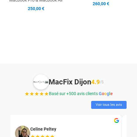
Macbook Pro & Macbook Air
260,00 €
250,00 €
MacFix Dijon
4.9
/5
★★★★★
Basé sur +500 avis clients
G
o
o
g
l
e
Voir tous les avis
Celine Peltey
★★★★★