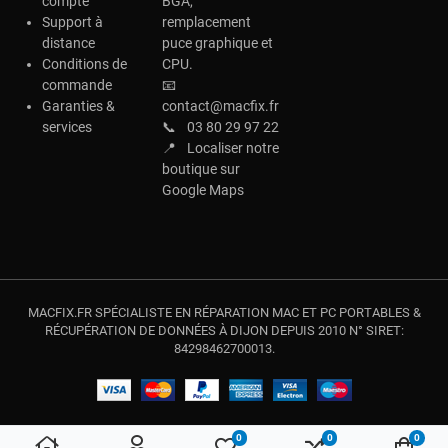
compte
BGA,
Support à
remplacement
distance
puce graphique et
Conditions de
CPU.
commande
📧
Garanties &
contact@macfix.fr
services
📞
03 80 29 97 22
📍
Localiser notre
boutique sur
Google Maps
MACFIX.FR SPÉCIALISTE EN RÉPARATION MAC ET PC PORTABLES &
RÉCUPÉRATION DE DONNÉES À DIJON DEPUIS 2010 N° SIRET:
84298462700013.
0
0
0
My Wishlist
Compare
Votre