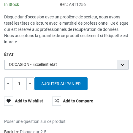
In Stock
Réf.:
ART1256
Disque dur d'occasion avec un problème de secteur, nous avons
testé les têtes de lecture avec le matériel de professionnel. Ce disque
dur est réservé aux professionnels de récupération de données.
Nous acceptons la garantie de ce produit seulement si l'étiquette est
intacte.
ÉTAT
OCCASION - Excellent état
Quantité
---
+
Add to Wishlist
Add to Compare
Poser une question sur ce produit
Back to:
Disque dur 2.5