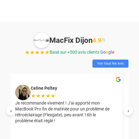
MacFix Dijon
4.9
/5
★★★★★
Basé sur +500 avis clients
G
o
o
g
l
e
Voir tous les avis
Celine Peltey
★★★★★
Je recommande vivement ! J'ai apporté mon
MacBook Pro fin de matinée pour un problème de
Mer
‹
›
rétroéclairage (Flexgate), peu avant 16h le
éga
problème était réglé !
nou
nou
aid
ép