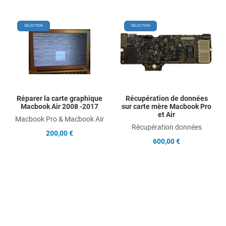
Add to Wishlist
Add
SÉLECTION
SÉLECTION
Add to Compare
Ad
Quick View
Qu
Réparer la carte graphique
Récupération de données
Macbook Air 2008 -2017
sur carte mère Macbook Pro
et Air
Macbook Pro & Macbook Air
Récupération données
200,00 €
600,00 €