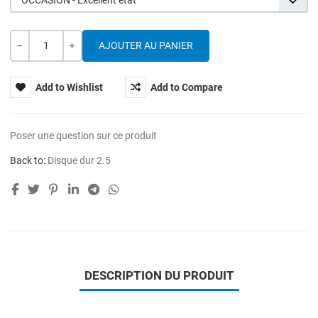
OCCASION - Excellent état
Quantité
---
+
Add to Wishlist
Add to Compare
Poser une question sur ce produit
Back to:
Disque dur 2.5
DESCRIPTION DU PRODUIT