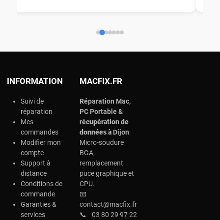
ch
INFORMATION
MACFIX.FR
Suivi de
Réparation Mac,
réparation
PC Portable &
Mes
r
écupération de
commandes
données à
Dijon
Modifier mon
Micro-soudure
compte
BGA,
Support à
remplacement
distance
puce graphique et
Conditions de
CPU.
commande
📧
Garanties &
contact@macfix.fr
services
📞
03 80 29 97 22