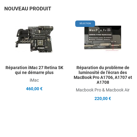
NOUVEAU PRODUIT
Add to Wishlist
A
SÉLECTION
Add to Compare
A
Quick View
Q
Réparation iMac 27 Retina 5K
Réparation du problème de
qui ne démarre plus
luminosité de l’écran des
MacBook Pro A1706, A1707 et
iMac
A1708
460,00 €
Macbook Pro & Macbook Air
220,00 €