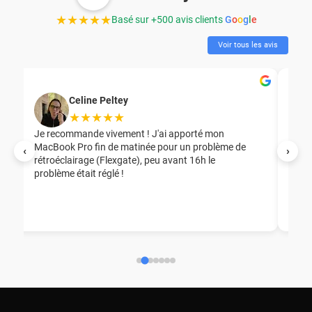
★★★★★
Basé sur +500 avis clients
G
o
o
g
l
e
Voir tous les avis
Celine Peltey
★★★★★
Je recommande vivement ! J'ai apporté mon
MacBook Pro fin de matinée pour un problème de
Mer
‹
›
rétroéclairage (Flexgate), peu avant 16h le
éga
problème était réglé !
nou
nou
aid
ép
ch