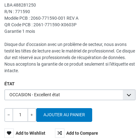
LBA:488281250
R/N : 771590
Modèle PCB : 2060-771590-001 REV A
QR Code PCB : 2061-771590-X0603P
Garantie 1 mois
Disque dur d'occasion avec un problème de secteur, nous avons
testé les têtes de lecture avec le matériel de professionnel. Ce disque
dur est réservé aux professionnels de récupération de données.
Nous acceptons la garantie de ce produit seulement si l'étiquette est
intacte.
ÉTAT
OCCASION - Excellent état
Quantité
---
+
Add to Wishlist
Add to Compare