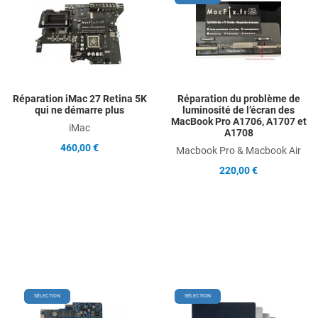
Add to Compare
A
Quick View
Q
Réparation iMac 27 Retina 5K
Réparation du problème de
qui ne démarre plus
luminosité de l’écran des
MacBook Pro A1706, A1707 et
iMac
A1708
460,00 €
Macbook Pro & Macbook Air
220,00 €
Add to Wishlist
Add
SÉLECTION
SÉLECTION