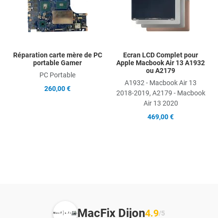
Add to Compare
Ad
Quick View
Qu
Réparation carte mère de PC
Ecran LCD Complet pour
portable Gamer
Apple Macbook Air 13 A1932
ou A2179
PC Portable
A1932 - Macbook Air 13
260,00 €
2018-2019, A2179 - Macbook
Air 13 2020
469,00 €
MacFix Dijon
4.9
/5