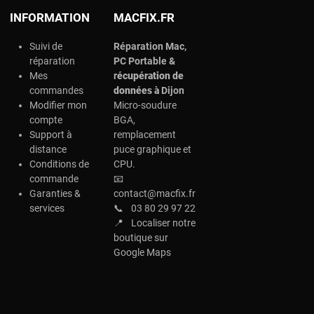
INFORMATION
MACFIX.FR
Suivi de
Réparation Mac,
réparation
PC Portable &
Mes
r
écupération de
commandes
données à
Dijon
Modifier mon
Micro-soudure
compte
BGA,
Support à
remplacement
distance
puce graphique et
Conditions de
CPU.
commande
📧
Garanties &
contact@macfix.fr
services
📞
03 80 29 97 22
📍
Localiser notre
boutique sur
Google Maps