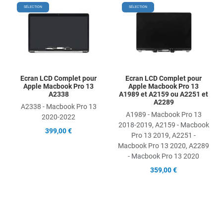
Add to Wishlist
Add
SÉLECTION
SÉLECTION
Add to Compare
Ad
Quick View
Qu
Ecran LCD Complet pour
Ecran LCD Complet pour
Apple Macbook Pro 13
Apple Macbook Pro 13
A2338
A1989 et A2159 ou A2251 et
A2289
A2338 - Macbook Pro 13
A1989 - Macbook Pro 13
2020-2022
2018-2019, A2159 - Macbook
399,00 €
Pro 13 2019, A2251 -
Macbook Pro 13 2020, A2289
- Macbook Pro 13 2020
359,00 €