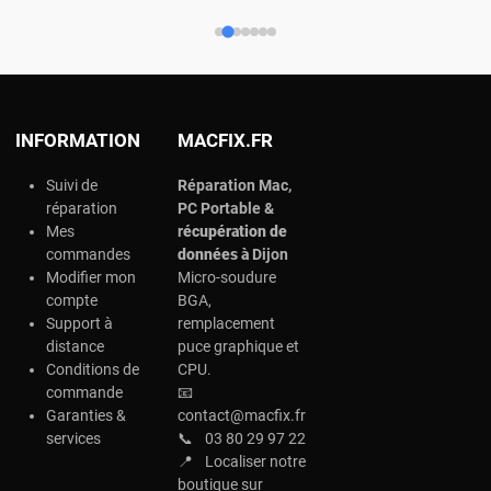
INFORMATION
MACFIX.FR
Suivi de
Réparation Mac,
réparation
PC Portable &
Mes
r
écupération de
commandes
données à
Dijon
Modifier mon
Micro-soudure
compte
BGA,
Support à
remplacement
distance
puce graphique et
Conditions de
CPU.
commande
📧
Garanties &
contact@macfix.fr
services
📞
03 80 29 97 22
📍
Localiser notre
boutique sur