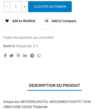
Quantité
---
+
Add to Wishlist
Add to Compare
Poser une question sur ce produit
Back to:
Disque dur 2.5
DESCRIPTION DU PRODUIT
Disque dur WESTERN DIGITAL WD3200BEKT-60F3T1 DCM
HBNTJANB 320GB Thailande