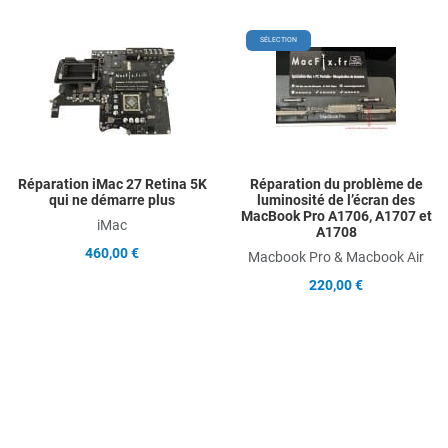
Add to Wishlist
A
SÉLECTION
Add to Compare
A
Quick View
Q
Réparation iMac 27 Retina 5K
Réparation du problème de
qui ne démarre plus
luminosité de l’écran des
MacBook Pro A1706, A1707 et
iMac
A1708
460,00 €
Macbook Pro & Macbook Air
220,00 €