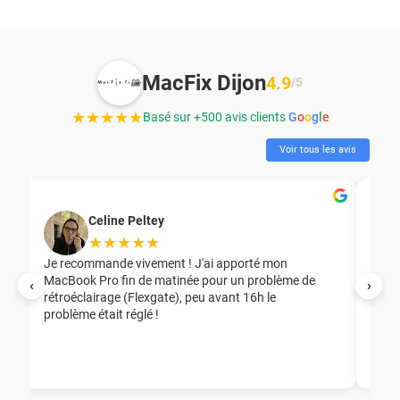
MacFix Dijon
4.9
/5
★★★★★
Basé sur +500 avis clients
G
o
o
g
l
e
Voir tous les avis
Celine Peltey
★★★★★
Je recommande vivement ! J'ai apporté mon
MacBook Pro fin de matinée pour un problème de
Mer
‹
›
rétroéclairage (Flexgate), peu avant 16h le
éga
problème était réglé !
nou
nou
aid
ép
ch