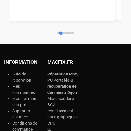
nou
aid
ép
ch
INFORMATION
MACFIX.FR
Suivi de
Réparation Mac,
réparation
PC Portable &
Mes
r
écupération de
commandes
données à
Dijon
Modifier mon
Micro-soudure
compte
BGA,
Support à
remplacement
distance
puce graphique et
Conditions de
CPU.
commande
📧