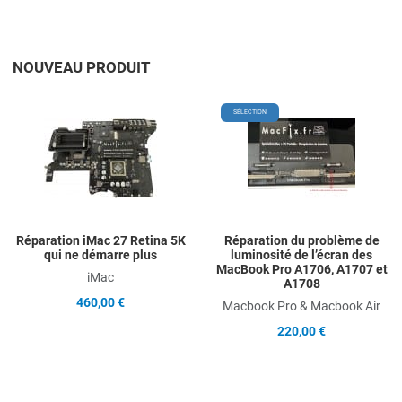
NOUVEAU PRODUIT
Add to Wishlist
A
SÉLECTION
Add to Compare
A
Quick View
Q
Réparation iMac 27 Retina 5K
Réparation du problème de
qui ne démarre plus
luminosité de l’écran des
MacBook Pro A1706, A1707 et
iMac
A1708
460,00 €
Macbook Pro & Macbook Air
220,00 €