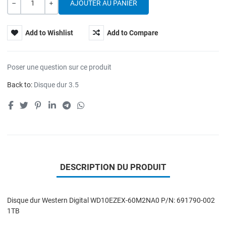
Quantité
---
+
Add to Wishlist
Add to Compare
Poser une question sur ce produit
Back to:
Disque dur 3.5
DESCRIPTION DU PRODUIT
Disque dur Western Digital WD10EZEX-60M2NA0 P/N: 691790-002
1TB