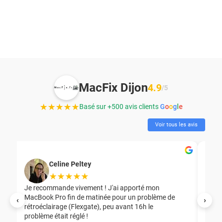
MacFix Dijon
4.9
/5
★★★★★
Basé sur +500 avis clients
G
o
o
g
l
e
Voir tous les avis
Celine Peltey
★★★★★
Je recommande vivement ! J'ai apporté mon
MacBook Pro fin de matinée pour un problème de
Mer
‹
›
rétroéclairage (Flexgate), peu avant 16h le
éga
problème était réglé !
nou