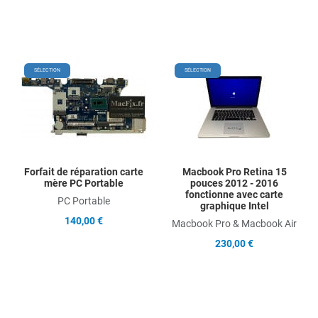
Add to Wishlist
Add
SÉLECTION
SÉLECTION
Add to Compare
Ad
Quick View
Qu
Forfait de réparation carte
Macbook Pro Retina 15
mère PC Portable
pouces 2012 - 2016
fonctionne avec carte
PC Portable
graphique Intel
140,00 €
Macbook Pro & Macbook Air
230,00 €