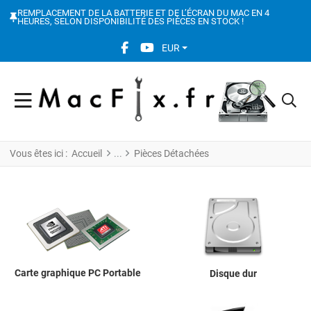
REMPLACEMENT DE LA BATTERIE ET DE L’ÉCRAN DU MAC EN 4
HEURES, SELON DISPONIBILITÉ DES PIÈCES EN STOCK !
FACEBOOK SOCIAL LINK
YOUTUBE SOCIAL LINK
EUR
Vous êtes ici :
Accueil
Pièces Détachées
Carte graphique PC Portable
Disque dur