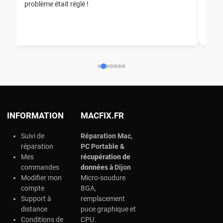
problème était réglé !
nou
nou
aid
ép
ch
INFORMATION
MACFIX.FR
Suivi de
Réparation Mac,
réparation
PC Portable &
Mes
r
écupération de
commandes
données à
Dijon
Modifier mon
Micro-soudure
compte
BGA,
Support à
remplacement
distance
puce graphique et
Conditions de
CPU.