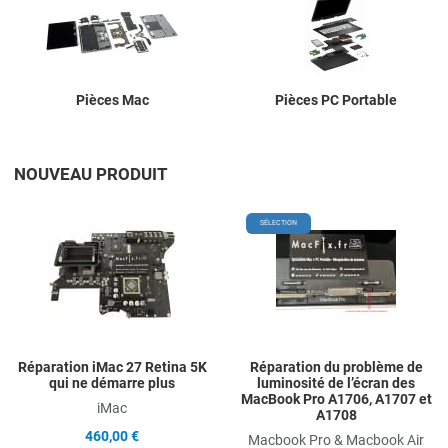
Pièces Mac
Pièces PC Portable
NOUVEAU PRODUIT
Add to Wishlist
A
SÉLECTION
Add to Compare
A
Quick View
Q
Réparation iMac 27 Retina 5K
Réparation du problème de
qui ne démarre plus
luminosité de l’écran des
MacBook Pro A1706, A1707 et
iMac
A1708
460,00 €
Macbook Pro & Macbook Air