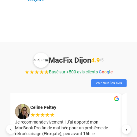
MacFix Dijon
4.9
/5
★★★★★
Basé sur +500 avis clients
G
o
o
g
l
e
Voir tous les avis
Celine Peltey
★★★★★
Je recommande vivement ! J'ai apporté mon
MacBook Pro fin de matinée pour un problème de
Mer
‹
›
rétroéclairage (Flexgate), peu avant 16h le
éga