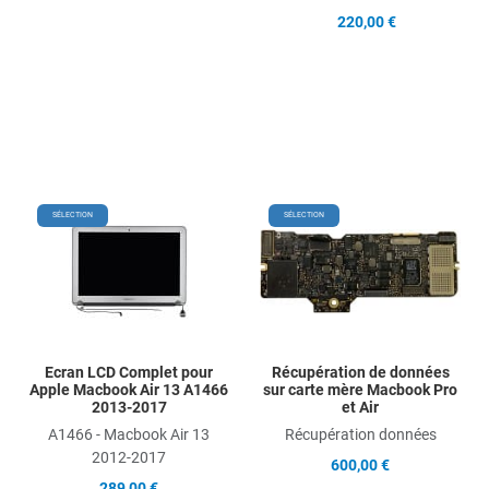
220,00 €
Add to Wishlist
Add
SÉLECTION
SÉLECTION
Add to Compare
Ad
Quick View
Qu
Ecran LCD Complet pour
Récupération de données
Apple Macbook Air 13 A1466
sur carte mère Macbook Pro
2013-2017
et Air
A1466 - Macbook Air 13
Récupération données
2012-2017
600,00 €
289,00 €