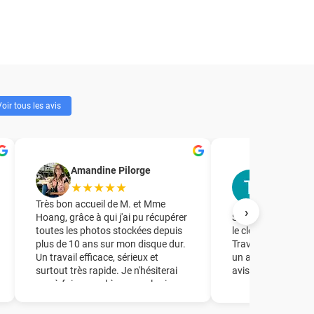
oir tous les avis
T.R. Forma
Amandine Pilorge
accompag
★★★★★
★★★★
Très bon accueil de M. et Mme
›
Hoang, grâce à qui j'ai pu récupérer
Société à laquelle j
toutes les photos stockées depuis
le clonage d'un dis
plus de 10 ans sur mon disque dur.
Travail parfait en 
Un travail efficace, sérieux et
un accueil de quali
surtout très rapide. Je n'hésiterai
avisés.
pas à faire appel à ce couple si
besoin ! Un grand merci à vous !!