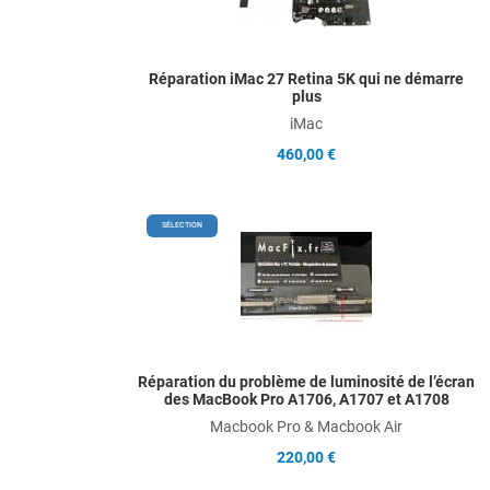
Q
Réparation iMac 27 Retina 5K qui ne démarre
plus
iMac
460,00 €
A
SÉLECTION
A
Q
Réparation du problème de luminosité de l’écran
des MacBook Pro A1706, A1707 et A1708
Macbook Pro & Macbook Air
220,00 €