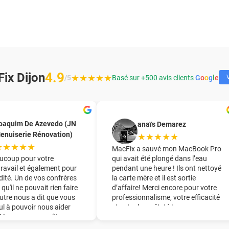
4.9
ix Dijon
★★★★★
/5
Basé sur +500 avis clients
G
o
o
g
l
e
V
oaquim De Azevedo (JN
anaïs Demarez
enuiserie Rénovation)
★★★★★
★★★★★
MacFix a sauvé mon MacBook Pro
ucoup pour votre
qui avait été plongé dans l’eau
travail et également pour
pendant une heure ! Ils ont nettoyé
dité. Un de vos confrères
la carte mère et il est sortie
 qu'il ne pouvait rien faire
d’affaire! Merci encore pour votre
utre nous a dit que vous
professionnalisme, votre efficacité
eul à pouvoir nous aider
et votre honnêteté !
. Vous nous avez ôter une
ine du pied !! Nous vous