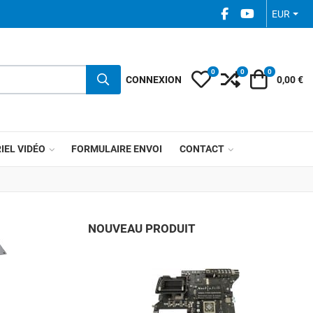
FACEBOOK SOCIAL
YOUTUBE SOC
EUR
0
0
0
My Wishlist
Compare
Votre pani
CONNEXION
0,00 €
IEL VIDÉO
FORMULAIRE ENVOI
CONTACT
NOUVEAU PRODUIT
A
A