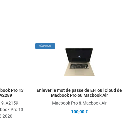
Add to Wishlist
Add t
SÉLECTION
Add to Compare
Add t
Quick View
Quick
book Pro 13
Enlever le mot de passe de EFI ou iCloud de
 A2289
Macbook Pro ou Macbook Air
9, A2159 -
Macbook Pro & Macbook Air
book Pro 13
100,00 €
3 2020