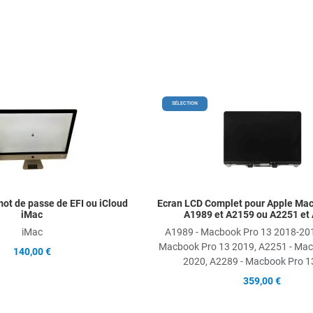
Add to Wishlist
SÉLECTION
Add to Compare
Quick View
ot de passe de EFI ou iCloud
Ecran LCD Complet pour Apple Mac
iMac
A1989 et A2159 ou A2251 et
iMac
A1989 - Macbook Pro 13 2018-201
Macbook Pro 13 2019, A2251 - Mac
140,00 €
2020, A2289 - Macbook Pro 1
359,00 €