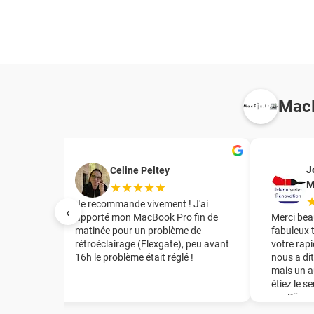
MacF
J
Celine Peltey
M
★★★★★
irant le
Je recommande vivement ! J'ai
‹
te mère
apporté mon MacBook Pro fin de
Merci bea
tuation
matinée pour un problème de
fabuleux 
rétroéclairage (Flexgate), peu avant
votre rapi
16h le problème était réglé !
nous a dit
t
mais un a
de la
étiez le s
mon Mac
sur Dijon
e en
énorme ép