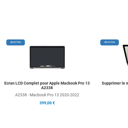
Add to Wishlist
SÉLECTION
SÉLECTION
Add to Compare
Quick View
Ecran LCD Complet pour Apple Macbook Pro 13
Supprimer le m
A2338
A2338 - Macbook Pro 13 2020-2022
399,00 €