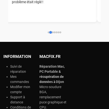
problème était réglé !
nou
nou
aid
ép
ch
INFORMATION
MACFIX.FR
Suivi de
Réparation Mac,
réparation
PC Portable &
Mes
r
écupération de
commandes
données à
Dijon
Modifier mon
Micro-soudure
compte
BGA,
Support à
remplacement
distance
puce graphique et
Conditions de
CPU.