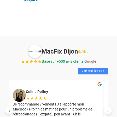
MacFix Dijon
4.9
/5
★★★★★
Basé sur +500 avis clients
G
o
o
g
l
e
Voir tous les avis
Celine Peltey
★★★★★
Je recommande vivement ! J'ai apporté mon
MacBook Pro fin de matinée pour un problème de
Mer
‹
›
rétroéclairage (Flexgate), peu avant 16h le
éga