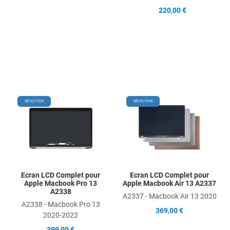
220,00 €
Add to Wishlist
Add
SÉLECTION
SÉLECTION
Add to Compare
Ad
Quick View
Qu
Ecran LCD Complet pour
Ecran LCD Complet pour
Apple Macbook Pro 13
Apple Macbook Air 13 A2337
A2338
A2337 - Macbook Air 13 2020
A2338 - Macbook Pro 13
369,00 €
2020-2022
399,00 €