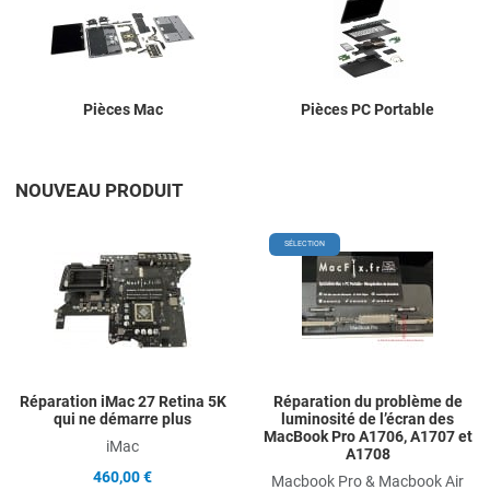
Pièces Mac
Pièces PC Portable
NOUVEAU PRODUIT
Add to Wishlist
A
SÉLECTION
Add to Compare
A
Quick View
Q
Réparation iMac 27 Retina 5K
Réparation du problème de
qui ne démarre plus
luminosité de l’écran des
MacBook Pro A1706, A1707 et
iMac
A1708
460,00 €
Macbook Pro & Macbook Air