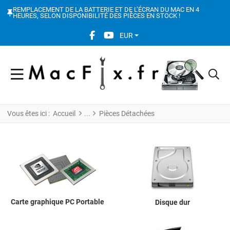
REMPLACEMENT DE LA BATTERIE ET DE L’ÉCRAN DU MAC EN 4
HEURES, SELON DISPONIBILITÉ DES PIÈCES EN STOCK !
FACEBOOK SOCIAL LINK
YOUTUBE SOCIAL LINK
EUR
Vous êtes ici :
Accueil
Pièces Détachées
Carte graphique PC Portable
Disque dur