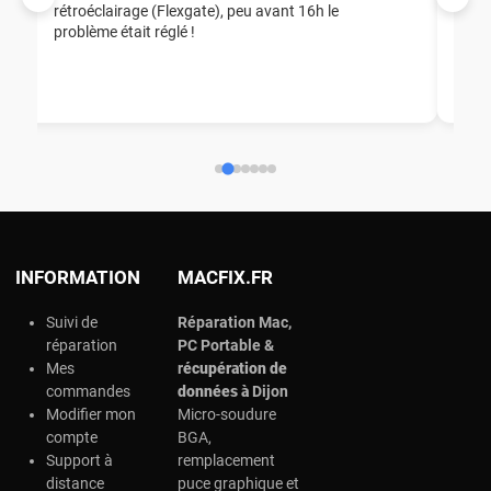
rétroéclairage (Flexgate), peu avant 16h le
éga
problème était réglé !
nou
nou
aid
ép
ch
INFORMATION
MACFIX.FR
Suivi de
Réparation Mac,
réparation
PC Portable &
Mes
r
écupération de
commandes
données à
Dijon
Modifier mon
Micro-soudure
compte
BGA,
Support à
remplacement
distance
puce graphique et