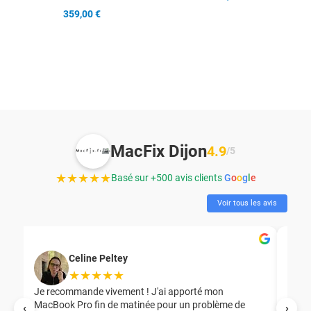
359,00 €
MacFix Dijon
4.9
/5
★★★★★
Basé sur +500 avis clients
G
o
o
g
l
e
Voir tous les avis
Celine Peltey
★★★★★
Je recommande vivement ! J'ai apporté mon
MacBook Pro fin de matinée pour un problème de
Mer
‹
›