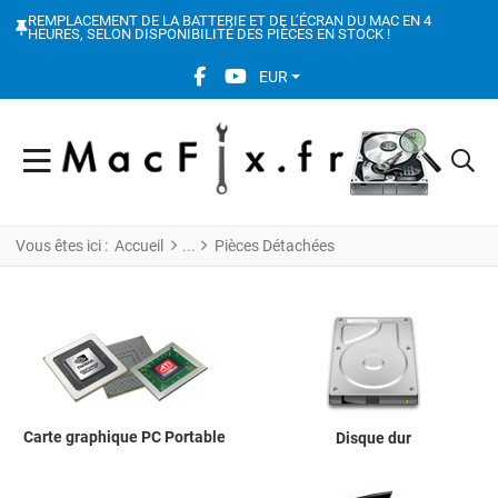
REMPLACEMENT DE LA BATTERIE ET DE L’ÉCRAN DU MAC EN 4
HEURES, SELON DISPONIBILITÉ DES PIÈCES EN STOCK !
FACEBOOK SOCIAL LINK
YOUTUBE SOCIAL LINK
EUR
Vous êtes ici :
Accueil
Pièces Détachées
Carte graphique PC Portable
Disque dur