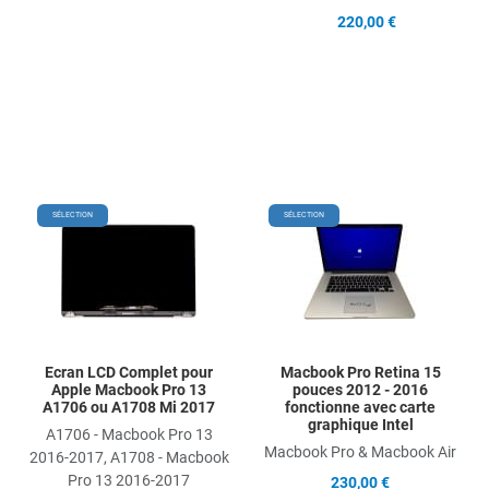
220,00 €
Add to Wishlist
Add
SÉLECTION
SÉLECTION
Add to Compare
Ad
Quick View
Qu
Ecran LCD Complet pour
Macbook Pro Retina 15
Apple Macbook Pro 13
pouces 2012 - 2016
A1706 ou A1708 Mi 2017
fonctionne avec carte
graphique Intel
A1706 - Macbook Pro 13
Macbook Pro & Macbook Air
2016-2017, A1708 - Macbook
Pro 13 2016-2017
230,00 €