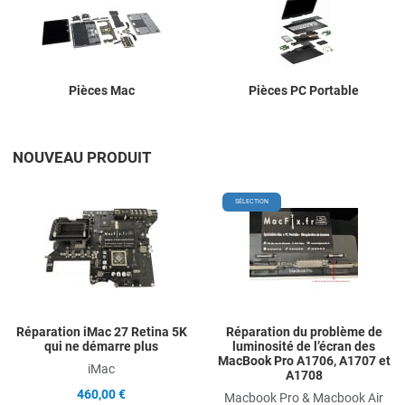
Pièces Mac
Pièces PC Portable
NOUVEAU PRODUIT
Add to Wishlist
A
SÉLECTION
Add to Compare
A
Quick View
Q
Réparation iMac 27 Retina 5K
Réparation du problème de
qui ne démarre plus
luminosité de l’écran des
MacBook Pro A1706, A1707 et
iMac
A1708
460,00 €
Macbook Pro & Macbook Air