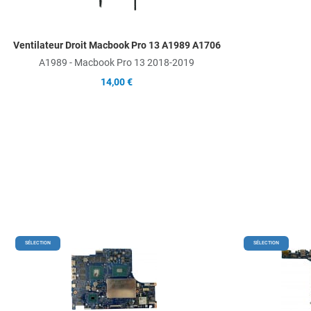
Quick View
Ventilateur Droit Macbook Pro 13 A1989 A1706
A1989 - Macbook Pro 13 2018-2019
14,00 €
Add to Wishlist
SÉLECTION
SÉLECTION
Add to Compare
Quick View