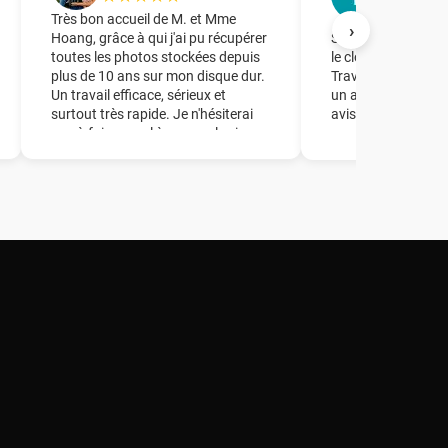
★★★★
Très bon accueil de M. et Mme
›
Hoang, grâce à qui j'ai pu récupérer
Société à laquelle j
toutes les photos stockées depuis
le clonage d'un dis
plus de 10 ans sur mon disque dur.
Travail parfait en 
Un travail efficace, sérieux et
un accueil de quali
surtout très rapide. Je n'hésiterai
avisés.
pas à faire appel à ce couple si
besoin ! Un grand merci à vous !!