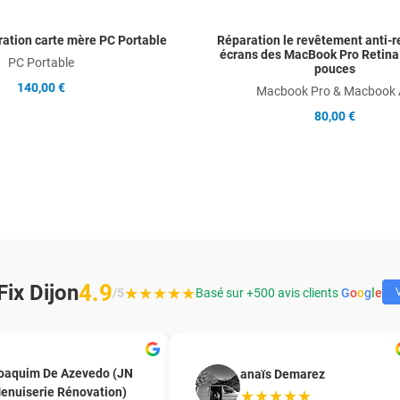
aration carte mère PC Portable
Réparation le revêtement anti-r
écrans des MacBook Pro Retina
PC Portable
pouces
140,00 €
Macbook Pro & Macbook 
80,00 €
4.9
ix Dijon
★★★★★
/5
Basé sur +500 avis clients
G
o
o
g
l
e
V
oaquim De Azevedo (JN
anaïs Demarez
enuiserie Rénovation)
★★★★★