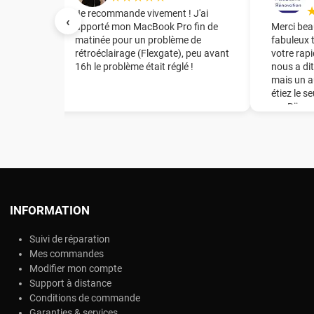
irant le
Je recommande vivement ! J'ai
‹
te mère
apporté mon MacBook Pro fin de
Merci bea
tuation
matinée pour un problème de
fabuleux 
rétroéclairage (Flexgate), peu avant
votre rapi
16h le problème était réglé !
nous a dit
t
mais un a
de la
étiez le s
mon Mac
sur Dijon
e en
énorme ép
de la
recomman
té
notre ent
er la
l et
grâce de
a puce,
INFORMATION
changer
Suivi de réparation
 !
Mes commandes
Modifier mon compte
Support à distance
Conditions de commande
Garanties & services