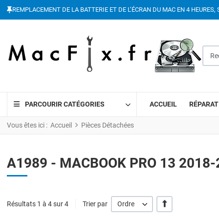
REMPLACEMENT DE LA BATTERIE ET DE L’ÉCRAN DU MAC EN 4 HEURES, 
Reche
PARCOURIR CATÉGORIES
ACCUEIL
RÉPARAT
Vous êtes ici :
Accueil
Pièces Détachées
A1989 - MACBOOK PRO 13 2018-
' +/-'
Résultats 1 à 4 sur 4
Trier par
Ordre