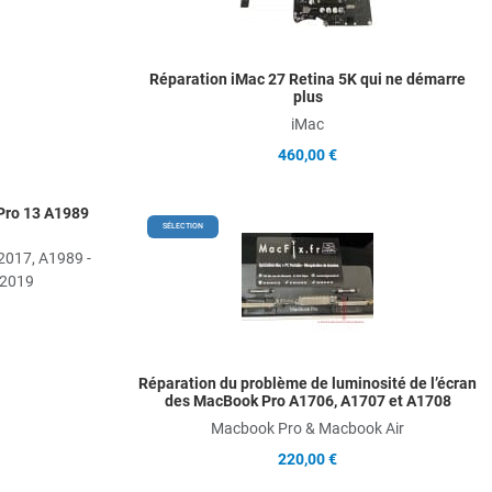
Q
Add to Wishlist
Réparation iMac 27 Retina 5K qui ne démarre
plus
Add to Compare
iMac
Quick View
460,00 €
Pro 13 A1989
A
SÉLECTION
2017, A1989 -
A
-2019
Q
Réparation du problème de luminosité de l’écran
des MacBook Pro A1706, A1707 et A1708
Macbook Pro & Macbook Air
220,00 €