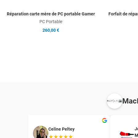
Réparation carte mère de PC portable Gamer
Forfait de rép
PC Portable
260,00 €
MacF
J
Celine Peltey
M
★★★★★