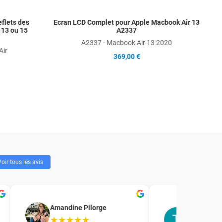
eflets des
Ecran LCD Complet pour Apple Macbook Air 13
 13 ou 15
A2337
A2337 - Macbook Air 13 2020
Air
369,00 €
oir tous les avis
T.R. Forma
Amandine Pilorge
accompag
★★★★★