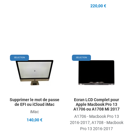
220,00 €
Add to Wishlist
Add
SÉLECTION
SÉLECTION
Add to Compare
Ad
Quick View
Qu
Supprimer le mot de passe
Ecran LCD Complet pour
de EFI ou iCloud iMac
Apple Macbook Pro 13
A1706 ou A1708 Mi 2017
iMac
A1706 - Macbook Pro 13
140,00 €
2016-2017, A1708 - Macbook
Pro 13 2016-2017