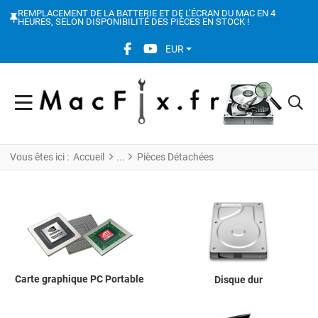
REMPLACEMENT DE LA BATTERIE ET DE L’ÉCRAN DU MAC EN 4
HEURES, SELON DISPONIBILITÉ DES PIÈCES EN STOCK !
FACEBOOK SOCIAL LINK
YOUTUBE SOCIAL LINK
EUR
Vous êtes ici :
Accueil
Pièces Détachées
Carte graphique PC Portable
Disque dur