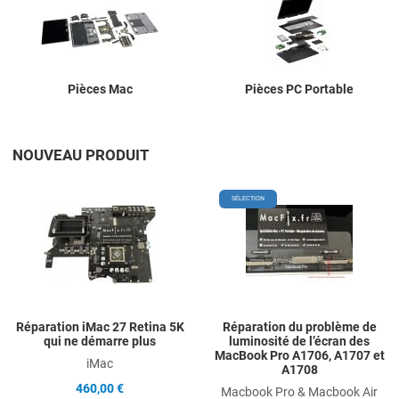
Pièces Mac
Pièces PC Portable
NOUVEAU PRODUIT
Add to Wishlist
A
SÉLECTION
Add to Compare
A
Quick View
Q
Réparation iMac 27 Retina 5K
Réparation du problème de
qui ne démarre plus
luminosité de l’écran des
MacBook Pro A1706, A1707 et
iMac
A1708
460,00 €
Macbook Pro & Macbook Air