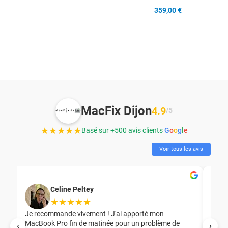
359,00 €
MacFix Dijon
4.9
/5
★★★★★
Basé sur +500 avis clients
G
o
o
g
l
e
Voir tous les avis
Celine Peltey
★★★★★
Je recommande vivement ! J'ai apporté mon
MacBook Pro fin de matinée pour un problème de
Mer
‹
›