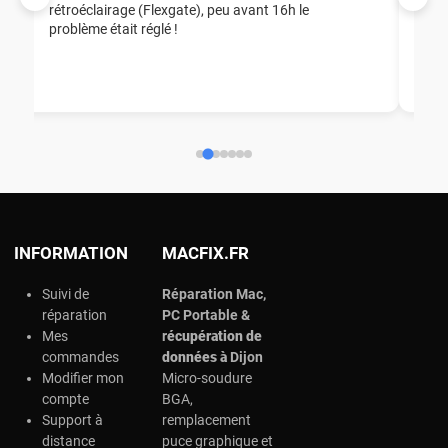
rétroéclairage (Flexgate), peu avant 16h le
éga
problème était réglé !
nou
nou
aid
ép
ch
INFORMATION
MACFIX.FR
Suivi de
Réparation Mac,
réparation
PC Portable &
Mes
r
écupération de
commandes
données à
Dijon
Modifier mon
Micro-soudure
compte
BGA,
Support à
remplacement
distance
puce graphique et