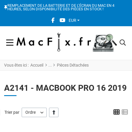
REMPLACEMENT DE LA BATTERIE ET DE L’ÉCRAN DU MAC EN 4
HEURES, SELON DISPONIBILITÉ DES PIÈCES EN STOCK !
FACEBOOK SOCIAL LINK
YOUTUBE SOCIAL LINK
EUR
Vous êtes ici :
Accueil
Pièces Détachées
A2141 - MACBOOK PRO 16 2019
Grid
L
' +/-'
Trier par
Ordre