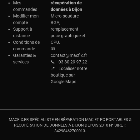
Mes
r
écupération de
commandes
données à
Dijon
Modifier mon
Micro-soudure
compte
BGA,
Support à
remplacement
distance
puce graphique et
Conditions de
CPU.
commande
📧
Garanties &
contact@macfix.fr
services
📞
03 80 29 97 22
📍
Localiser notre
boutique sur
Google Maps
MACFIX.FR SPÉCIALISTE EN RÉPARATION MAC ET PC PORTABLES &
RÉCUPÉRATION DE DONNÉES À DIJON DEPUIS 2010 N° SIRET:
84298462700013.