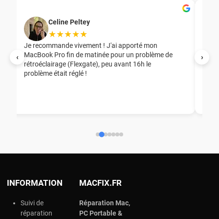
Celine Peltey
★★★★★
Je recommande vivement ! J'ai apporté mon
MacBook Pro fin de matinée pour un problème de
Mer
‹
›
rétroéclairage (Flexgate), peu avant 16h le
éga
problème était réglé !
nou
nou
aid
ép
ch
INFORMATION
MACFIX.FR
Suivi de
Réparation Mac,
réparation
PC Portable &