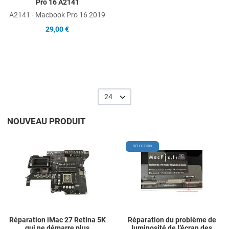
Pro 16 A2141
A2141 - Macbook Pro 16 2019
29,00 €
24
NOUVEAU PRODUIT
Add to Wishlist
A
SÉLECTION
Add to Compare
A
Quick View
Q
Réparation iMac 27 Retina 5K
Réparation du problème de
qui ne démarre plus
luminosité de l’écran des