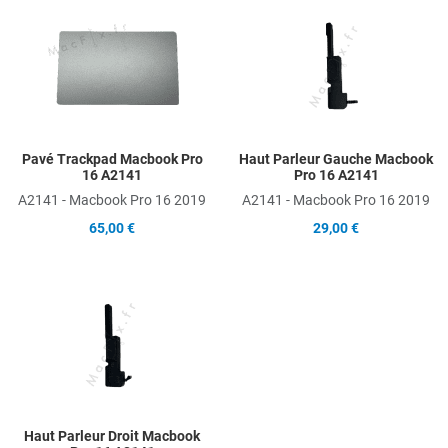
Add to Wishlist
A
Add to Compare
A
Quick View
Q
Pavé Trackpad Macbook Pro
Haut Parleur Gauche Macbook
16 A2141
Pro 16 A2141
A2141 - Macbook Pro 16 2019
A2141 - Macbook Pro 16 2019
65,00 €
29,00 €
Add to Wishlist
Add to Compare
Quick View
Haut Parleur Droit Macbook