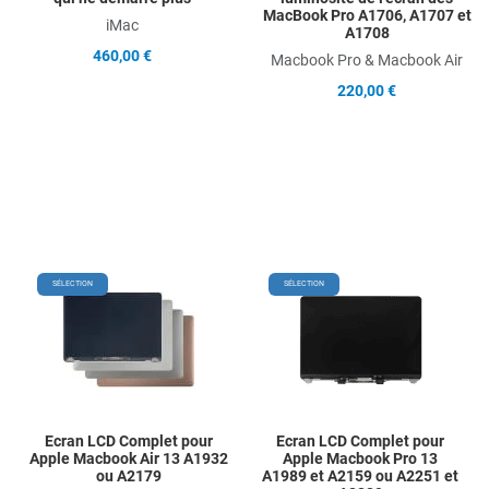
MacBook Pro A1706, A1707 et
iMac
A1708
460,00 €
Macbook Pro & Macbook Air
220,00 €
Add to Wishlist
Add
SÉLECTION
SÉLECTION
Add to Compare
Ad
Quick View
Qu
Ecran LCD Complet pour
Ecran LCD Complet pour
Apple Macbook Air 13 A1932
Apple Macbook Pro 13
ou A2179
A1989 et A2159 ou A2251 et