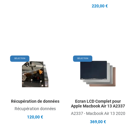
220,00 €
Add to Wishlist
Add
SÉLECTION
SÉLECTION
Add to Compare
Ad
Quick View
Qu
Récupération de données
Ecran LCD Complet pour
Apple Macbook Air 13 A2337
Récupération données
A2337 - Macbook Air 13 2020
120,00 €
369,00 €