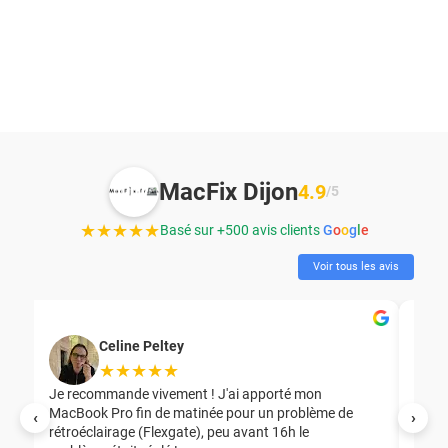
MacFix Dijon
4.9
/5
★★★★★
Basé sur +500 avis clients
G
o
o
g
l
e
Voir tous les avis
Celine Peltey
★★★★★
Je recommande vivement ! J'ai apporté mon
MacBook Pro fin de matinée pour un problème de
Mer
‹
›
rétroéclairage (Flexgate), peu avant 16h le
éga