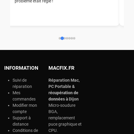
problème était réglé !
nou
nou
aid
ép
ch
INFORMATION
MACFIX.FR
Suivi de
Réparation Mac,
réparation
PC Portable &
Mes
r
écupération de
commandes
données à
Dijon
Modifier mon
Micro-soudure
compte
BGA,
Support à
remplacement
distance
puce graphique et
Conditions de
CPU.