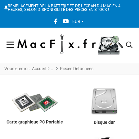
REMPLACEMENT DE LA BATTERIE ET DE L’ÉCRAN DU MAC EN 4
HEURES, SELON DISPONIBILITÉ DES PIÈCES EN STOCK !
FACEBOOK SOCIAL LINK
YOUTUBE SOCIAL LINK
EUR
Vous êtes ici :
Accueil
Pièces Détachées
Carte graphique PC Portable
Disque dur