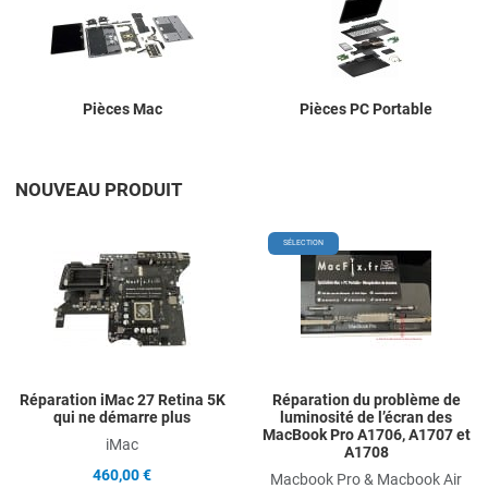
Pièces Mac
Pièces PC Portable
NOUVEAU PRODUIT
Add to Wishlist
A
SÉLECTION
Add to Compare
A
Quick View
Q
Réparation iMac 27 Retina 5K
Réparation du problème de
qui ne démarre plus
luminosité de l’écran des
MacBook Pro A1706, A1707 et
iMac
A1708
460,00 €
Macbook Pro & Macbook Air