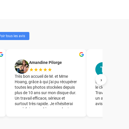
oir tous les avis
T.R. Forma
Amandine Pilorge
accompag
★★★★★
★★★★
Très bon accueil de M. et Mme
›
Hoang, grâce à qui j'ai pu récupérer
Société à laquelle j
toutes les photos stockées depuis
le clonage d'un dis
plus de 10 ans sur mon disque dur.
Travail parfait en 
Un travail efficace, sérieux et
un accueil de quali
surtout très rapide. Je n'hésiterai
avisés.
pas à faire appel à ce couple si
besoin ! Un grand merci à vous !!