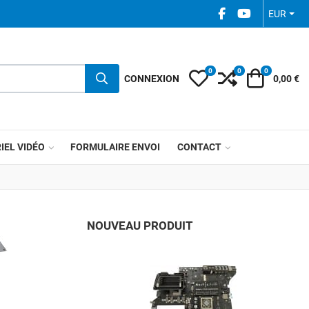
FACEBOOK SOCIAL
YOUTUBE SOC
EUR
0
0
0
My Wishlist
Compare
Votre pani
CONNEXION
0,00 €
IEL VIDÉO
FORMULAIRE ENVOI
CONTACT
NOUVEAU PRODUIT
A
A