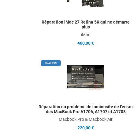
Q
Réparation iMac 27 Retina 5K qui ne démarre
plus
iMac
460,00 €
A
SÉLECTION
A
Q
Réparation du problème de luminosité de l’écran
des MacBook Pro A1706, A1707 et A1708
Macbook Pro & Macbook Air
220,00 €