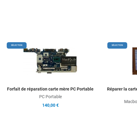
Add to Wishlist
SÉLECTION
SÉLECTION
Add to Compare
Quick View
Forfait de réparation carte mère PC Portable
Réparer la car
PC Portable
Macboo
140,00 €