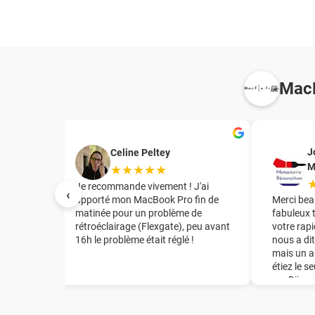
MacF
J
Celine Peltey
M
★★★★★
irant le
Je recommande vivement ! J'ai
‹
te mère
apporté mon MacBook Pro fin de
Merci bea
tuation
matinée pour un problème de
fabuleux 
rétroéclairage (Flexgate), peu avant
votre rapi
16h le problème était réglé !
nous a dit
t
mais un a
de la
étiez le s
mon Mac
sur Dijon
e en
énorme ép
de la
recomman