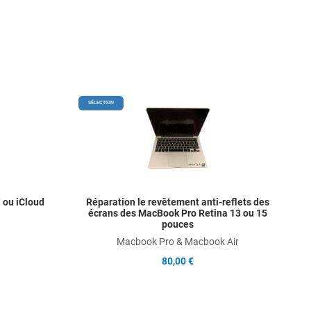
Add to Wishlist
Add t
SÉLECTION
Add to Compare
Add t
Quick View
Quick
 ou iCloud
Réparation le revêtement anti-reflets des
écrans des MacBook Pro Retina 13 ou 15
pouces
Macbook Pro & Macbook Air
80,00 €