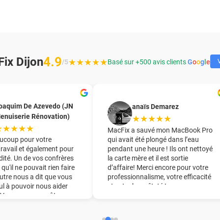
4.9
ix Dijon
★★★★★
/5
Basé sur +500 avis clients
G
o
o
g
l
e
V
oaquim De Azevedo (JN
anaïs Demarez
enuiserie Rénovation)
★★★★★
★★★★★
MacFix a sauvé mon MacBook Pro
ucoup pour votre
qui avait été plongé dans l’eau
travail et également pour
pendant une heure ! Ils ont nettoyé
dité. Un de vos confrères
la carte mère et il est sortie
 qu'il ne pouvait rien faire
d’affaire! Merci encore pour votre
utre nous a dit que vous
professionnalisme, votre efficacité
eul à pouvoir nous aider
et votre honnêteté !
. Vous nous avez ôter une
ine du pied !! Nous vous
derons chaudement à