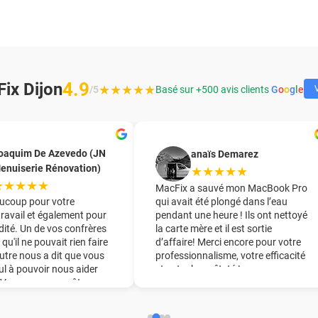
4.9
ix Dijon
★★★★★
/5
Basé sur +500 avis clients
G
o
o
g
l
e
V
oaquim De Azevedo (JN
anaïs Demarez
enuiserie Rénovation)
★★★★★
★★★★★
MacFix a sauvé mon MacBook Pro
ucoup pour votre
qui avait été plongé dans l’eau
travail et également pour
pendant une heure ! Ils ont nettoyé
dité. Un de vos confrères
la carte mère et il est sortie
 qu'il ne pouvait rien faire
d’affaire! Merci encore pour votre
utre nous a dit que vous
professionnalisme, votre efficacité
eul à pouvoir nous aider
et votre honnêteté !
. Vous nous avez ôter une
ine du pied !! Nous vous
derons chaudement à