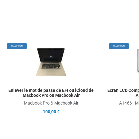
Add to Wishlist
SÉLECTION
SÉLECTION
Add to Compare
Quick View
Enlever le mot de passe de EFI ou iCloud de
Ecran LCD Comp
Macbook Pro ou Macbook Air
A
Macbook Pro & Macbook Air
A1466 - M
100,00 €