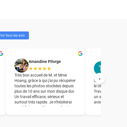
oir tous les avis
T.R. Forma
Amandine Pilorge
accompag
★★★★★
★★★★
Très bon accueil de M. et Mme
›
Hoang, grâce à qui j'ai pu récupérer
Société à laquelle j
toutes les photos stockées depuis
le clonage d'un dis
plus de 10 ans sur mon disque dur.
Travail parfait en 
Un travail efficace, sérieux et
un accueil de quali
surtout très rapide. Je n'hésiterai
avisés.
pas à faire appel à ce couple si
besoin ! Un grand merci à vous !!