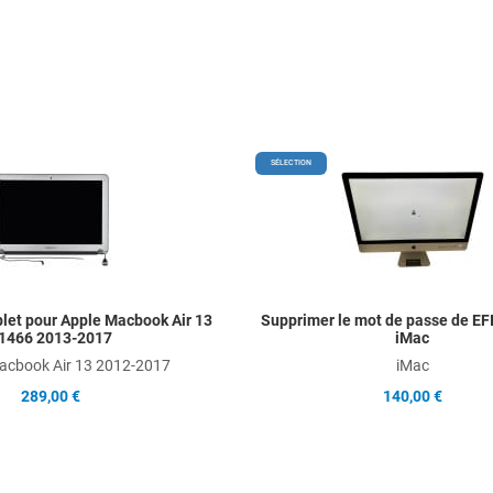
Add to Wishlist
SÉLECTION
Add to Compare
Quick View
let pour Apple Macbook Air 13
Supprimer le mot de passe de EFI
1466 2013-2017
iMac
acbook Air 13 2012-2017
iMac
289,00 €
140,00 €