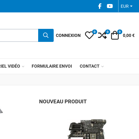
FACEBOOK SOCIAL
YOUTUBE SOC
EUR
0
0
0
My Wishlist
Compare
Votre pani
CONNEXION
0,00 €
IEL VIDÉO
FORMULAIRE ENVOI
CONTACT
NOUVEAU PRODUIT
A
A