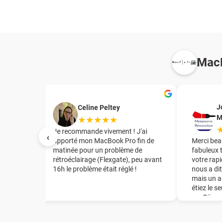
MacF
J
Celine Peltey
M
★★★★★
irant le
Je recommande vivement ! J'ai
‹
te mère
apporté mon MacBook Pro fin de
Merci bea
tuation
matinée pour un problème de
fabuleux 
rétroéclairage (Flexgate), peu avant
votre rapi
16h le problème était réglé !
nous a dit
t
mais un a
de la
étiez le s
mon Mac
sur Dijon
e en
énorme ép
de la
recomman