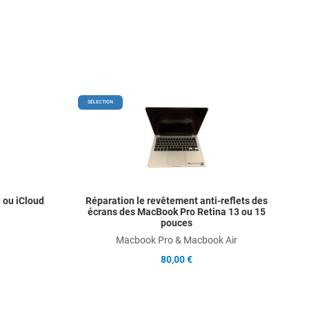
Add to Wishlist
Add t
SÉLECTION
Add to Compare
Add t
Quick View
Quick
 ou iCloud
Réparation le revêtement anti-reflets des
écrans des MacBook Pro Retina 13 ou 15
pouces
Macbook Pro & Macbook Air
80,00 €