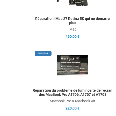
Q
Réparation iMac 27 Retina 5K qui ne démarre
plus
iMac
460,00 €
A
SÉLECTION
A
Q
Réparation du problème de luminosité de l’écran
des MacBook Pro A1706, A1707 et A1708
Macbook Pro & Macbook Air
220,00 €