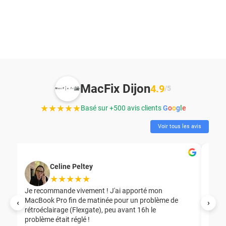
MacFix Dijon
4.9
/5
★★★★★
Basé sur +500 avis clients
G
o
o
g
l
e
Voir tous les avis
Celine Peltey
★★★★★
Je recommande vivement ! J'ai apporté mon
MacBook Pro fin de matinée pour un problème de
Mer
‹
›
rétroéclairage (Flexgate), peu avant 16h le
éga
problème était réglé !
nou