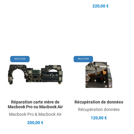
220,00 €
Add to Wishlist
Add
SÉLECTION
SÉLECTION
Add to Compare
Ad
Quick View
Qu
Réparation carte mère de
Récupération de données
Macbook Pro ou Macbook Air
Récupération données
Macbook Pro & Macbook Air
120,00 €
200,00 €