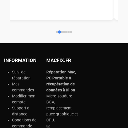
nou
aid
ép
ch
INFORMATION
MACFIX.FR
Suivi de
Réparation Mac,
réparation
PC Portable &
Mes
r
écupération de
commandes
données à
Dijon
Modifier mon
Micro-soudure
compte
BGA,
Support à
remplacement
distance
puce graphique et
Conditions de
CPU.
commande
📧