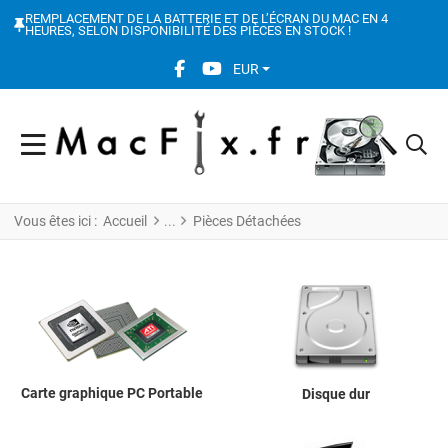
REMPLACEMENT DE LA BATTERIE ET DE L’ÉCRAN DU MAC EN 4
HEURES, SELON DISPONIBILITÉ DES PIÈCES EN STOCK !
FACEBOOK SOCIAL LINK
YOUTUBE SOCIAL LINK
EUR
Vous êtes ici :
Accueil
Pièces Détachées
Carte graphique PC Portable
Disque dur