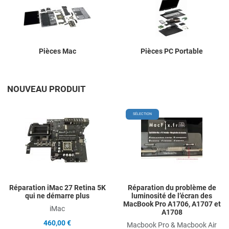
Pièces Mac
Pièces PC Portable
NOUVEAU PRODUIT
Add to Wishlist
A
SÉLECTION
Add to Compare
A
Quick View
Q
Réparation iMac 27 Retina 5K
Réparation du problème de
qui ne démarre plus
luminosité de l’écran des
MacBook Pro A1706, A1707 et
iMac
A1708
460,00 €
Macbook Pro & Macbook Air