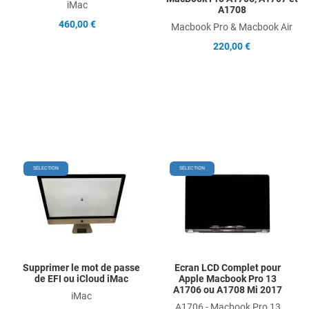
iMac
A1708
460,00 €
Macbook Pro & Macbook Air
220,00 €
Add to Wishlist
Add
SÉLECTION
SÉLECTION
Add to Compare
Ad
Quick View
Qu
Supprimer le mot de passe
Ecran LCD Complet pour
de EFI ou iCloud iMac
Apple Macbook Pro 13
A1706 ou A1708 Mi 2017
iMac
A1706 - Macbook Pro 13