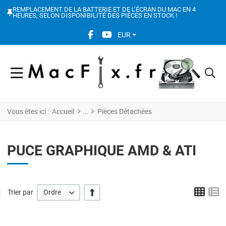
REMPLACEMENT DE LA BATTERIE ET DE L’ÉCRAN DU MAC EN 4
HEURES, SELON DISPONIBILITÉ DES PIÈCES EN STOCK !
FACEBOOK SOCIAL LINK
YOUTUBE SOCIAL LINK
EUR
Vous êtes ici :
Accueil
Pièces Détachées
PUCE GRAPHIQUE AMD & ATI
Grid
L
' +/-'
Trier par
Ordre