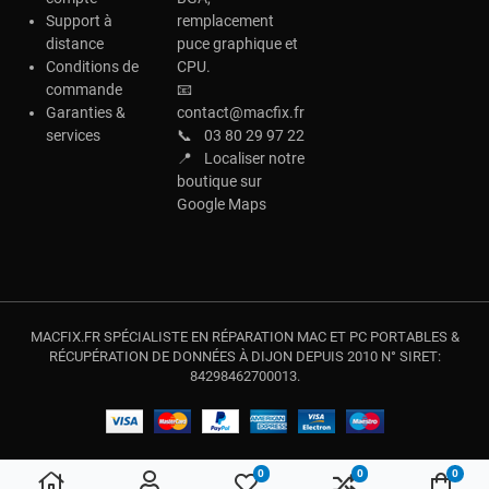
Support à
remplacement
distance
puce graphique et
Conditions de
CPU.
commande
📧
Garanties &
contact@macfix.fr
services
📞
03 80 29 97 22
📍
Localiser notre
boutique sur
Google Maps
MACFIX.FR SPÉCIALISTE EN RÉPARATION MAC ET PC PORTABLES &
RÉCUPÉRATION DE DONNÉES À DIJON DEPUIS 2010 N° SIRET:
84298462700013.
0
0
0
My Wishlist
Compare
Votre