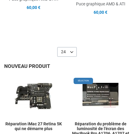
Puce graphique AMD & ATI
60,00 €
60,00 €
24
NOUVEAU PRODUIT
Add to Wishlist
A
SÉLECTION
Add to Compare
A
Quick View
Q
Réparation iMac 27 Retina 5K
Réparation du problème de
qui ne démarre plus
luminosité de l’écran des
MacBook Pro A1706, A1707 et