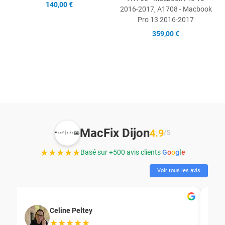
140,00 €
2016-2017, A1708 - Macbook
Pro 13 2016-2017
359,00 €
MacFix Dijon
4.9
/5
★★★★★
Basé sur +500 avis clients
G
o
o
g
l
e
Voir tous les avis
Celine Peltey
★★★★★