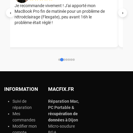
Je recommande vivement ! J'ai apporté mon
MacBook Pro fin de matinée pour un problème de
Mer
‹
›
rétroéclairage (Flexgate), peu avant 16h le
éga
problème était réglé !
nou
nou
aid
ép
ch
INFORMATION
MACFIX.FR
Suivi de
Réparation Mac,
réparation
PC Portable &
Mes
r
écupération de
commandes
données à
Dijon
Modifier mon
Micro-soudure
compte
BGA,