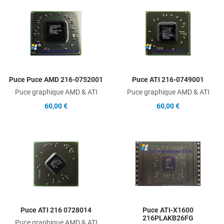
Add to Wishlist
A
Add to Compare
A
Quick View
Q
Puce Puce AMD 216-0752001
Puce ATI 216-0749001
Puce graphique AMD & ATI
Puce graphique AMD & ATI
60,00 €
60,00 €
Add to Wishlist
A
Add to Compare
A
Quick View
Q
Puce ATI 216 0728014
Puce ATI-X1600
216PLAKB26FG
Puce graphique AMD & ATI