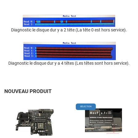
Diagnostic le disque dur y a 2 tête (La tête 0 est hors service).
Diagnostic le disque dur y a 4 têtes (Les têtes sont hors service).
NOUVEAU PRODUIT
Add to Wishlist
A
SÉLECTION
Add to Compare
A
Quick View
Q