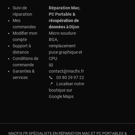
Suivi de
Réparation Mac,
réparation
PC Portable &
Mes
r
écupération de
commandes
données à
Dijon
Modifier mon
Micro-soudure
compte
BGA,
Support à
remplacement
distance
puce graphique et
Conditions de
CPU.
commande
📧
Garanties &
contact@macfix.fr
services
📞
03 80 29 97 22
📍
Localiser notre
boutique sur
Google Maps
MACFIX.FR SPÉCIALISTE EN RÉPARATION MAC ET PC PORTABLES &