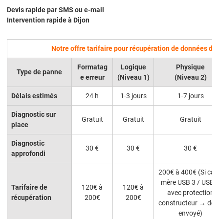
Devis rapide par SMS ou e-mail
Intervention rapide à Dijon
Notre offre tarifaire pour récupération de données d’u
Formatag
Logique
Physique
Type de panne
e erreur
(Niveau 1)
(Niveau 2)
Délais estimés
24 h
1-3 jours
1-7 jours
Diagnostic sur
Gratuit
Gratuit
Gratuit
place
Diagnostic
30 €
30 €
30 €
approfondi
200€ à 400€ (Si car
mère USB 3 / USB-
Tarifaire de
120€ à
120€ à
avec protection
récupération
200€
200€
constructeur → dev
envoyé)