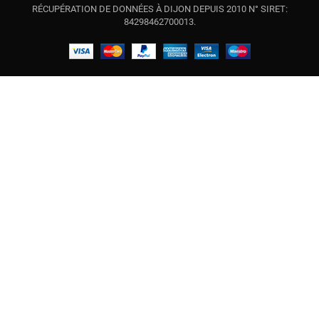
RÉCUPÉRATION DE DONNÉES À DIJON DEPUIS 2010 N° SIRET:
84298462700013.