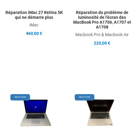
Réparation iMac 27 Retina 5K
Réparation du problème de
qui ne démarre plus
luminosité de l’écran des
MacBook Pro A1706, A1707 et
iMac
A1708
460,00 €
Macbook Pro & Macbook Air
220,00 €
Add to Wishlist
Add
SÉLECTION
SÉLECTION
Add to Compare
Ad
Quick View
Qu