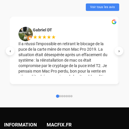
Voir tous les avis
Gabriel DT
★★★★★
Il a réussi l'impossible en retirant le blocage de la
puce de la carte mère de mon Mac Pro 2019. La
‹
›
situation était désespérée après un effacement du
système : la réinstallation de mac os était
compromise par le cryptage de la puce intel T2. Je
pensais mon Mac Pro perdu, bon pour la vente en
pièces détachées, en raison de la pitoyable politique
de sécurité Apple, ( cryptage pour bloquer la
réinstallation des puces Intel et silicon, une honte ).
Et à la grâce de Dieu, il a pu reprogrammer la puce,
et réinstaller Mac Os sans changer la carte mère .
Encore merci madame et monsieur MacFix !
INFORMATION
MACFIX.FR