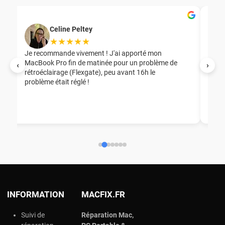
Celine Peltey
★★★★★
Je recommande vivement ! J'ai apporté mon
MacBook Pro fin de matinée pour un problème de
Mer
‹
›
rétroéclairage (Flexgate), peu avant 16h le
éga
problème était réglé !
nou
nou
aid
ép
ch
INFORMATION
MACFIX.FR
Suivi de
Réparation Mac,