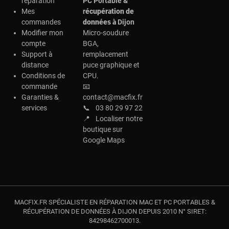
réparation
PC Portable &
Mes
r
écupération de
commandes
données à
Dijon
Modifier mon
Micro-soudure
compte
BGA,
Support à
remplacement
distance
puce graphique et
Conditions de
CPU.
commande
📧
Garanties &
contact@macfix.fr
services
📞
03 80 29 97 22
📍
Localiser notre
boutique sur
Google Maps
MACFIX.FR SPÉCIALISTE EN RÉPARATION MAC ET PC PORTABLES &
RÉCUPÉRATION DE DONNÉES À DIJON DEPUIS 2010 N° SIRET:
84298462700013.