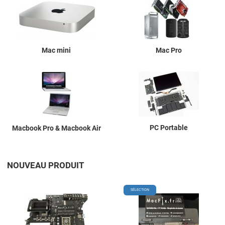
Mac mini
Mac Pro
PC Portable
Macbook Pro & Macbook Air
NOUVEAU PRODUIT
Add to Wishlist
A
SÉLECTION
Add to Compare
A