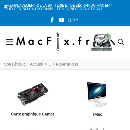
REMPLACEMENT DE LA BATTERIE ET DE L’ÉCRAN DU MAC EN 4
HEURES, SELON DISPONIBILITÉ DES PIÈCES EN STOCK !
FACEBOOK SOCIAL LINK
YOUTUBE SOCIAL LINK
EUR
Vous êtes ici :
Accueil
Réparations
Carte graphique Gamer
iMac