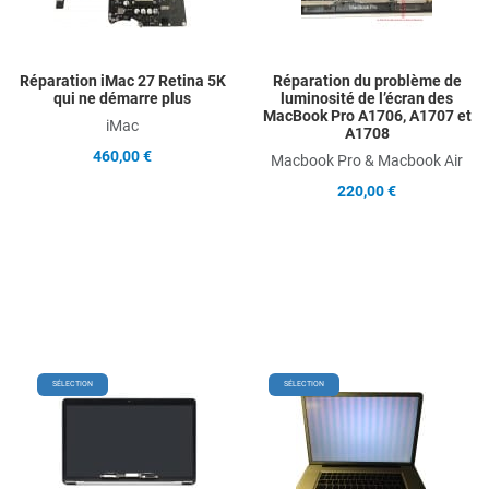
Quick View
Q
Réparation iMac 27 Retina 5K
Réparation du problème de
qui ne démarre plus
luminosité de l’écran des
MacBook Pro A1706, A1707 et
iMac
A1708
460,00 €
Macbook Pro & Macbook Air
220,00 €
Add to Wishlist
Add
SÉLECTION
SÉLECTION
Add to Compare
Ad
Quick View
Qu