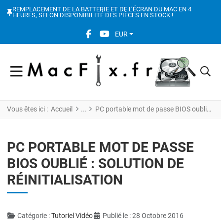
REMPLACEMENT DE LA BATTERIE ET DE L’ÉCRAN DU MAC EN 4
HEURES, SELON DISPONIBILITÉ DES PIÈCES EN STOCK !
FACEBOOK SOCIAL LINK
YOUTUBE SOCIAL LINK
EUR
Vous êtes ici :
Accueil
PC portable mot de passe BIOS oublié : solution de réinitialisation
PC PORTABLE MOT DE PASSE
BIOS OUBLIÉ : SOLUTION DE
RÉINITIALISATION
Détails
Catégorie :
Tutoriel Vidéo
Publié le : 28 Octobre 2016