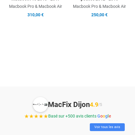
Macbook Pro & Macbook Air
Macbook Pro & Macbook Air
310,00 €
250,00 €
MacFix Dijon
4.9
/5
★★★★★
Basé sur +500 avis clients
G
o
o
g
l
e
Voir tous les avis