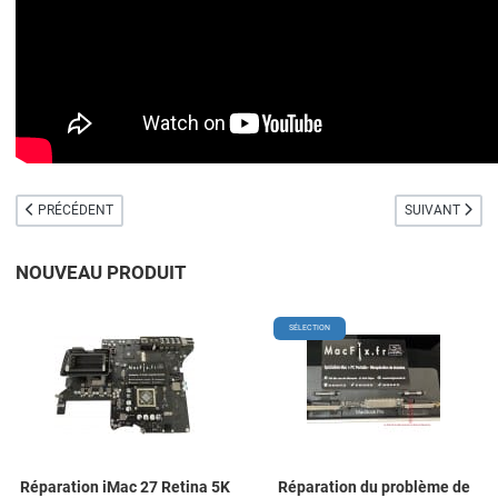
ARTICLE PRÉCÉDENT : MACBOOK PRO / AIR, IMAC, MAC MINI VERROUILLÉ EFI
ARTICLE SUIVA
PRÉCÉDENT
SUIVANT
NOUVEAU PRODUIT
Add to Wishlist
A
SÉLECTION
Add to Compare
A
Quick View
Q
Réparation iMac 27 Retina 5K
Réparation du problème de