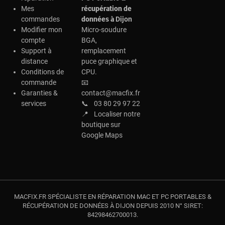
Mes
r
écupération de
commandes
données à
Dijon
Modifier mon
Micro-soudure
compte
BGA,
Support à
remplacement
distance
puce graphique et
Conditions de
CPU.
commande
📧
Garanties &
contact@macfix.fr
services
📞
03 80 29 97 22
📍
Localiser notre
boutique sur
Google Maps
MACFIX.FR SPÉCIALISTE EN RÉPARATION MAC ET PC PORTABLES &
RÉCUPÉRATION DE DONNÉES À DIJON DEPUIS 2010 N° SIRET:
84298462700013.