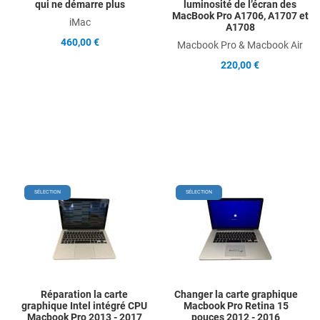
qui ne démarre plus
luminosité de l’écran des
MacBook Pro A1706, A1707 et
iMac
A1708
460,00 €
Macbook Pro & Macbook Air
220,00 €
Add to Wishlist
Add
SÉLECTION
SÉLECTION
Add to Compare
Ad
Quick View
Qu
Réparation la carte
Changer la carte graphique
graphique Intel intégré CPU
Macbook Pro Retina 15
Macbook Pro 2013 - 2017
pouces 2012 - 2016