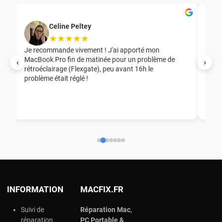
Celine Peltey
★★★★★
Je recommande vivement ! J'ai apporté mon
MacBook Pro fin de matinée pour un problème de
Mer
‹
›
rétroéclairage (Flexgate), peu avant 16h le
éga
problème était réglé !
nou
nou
aid
ép
ch
INFORMATION
MACFIX.FR
Suivi de
Réparation Mac,
réparation
PC Portable &