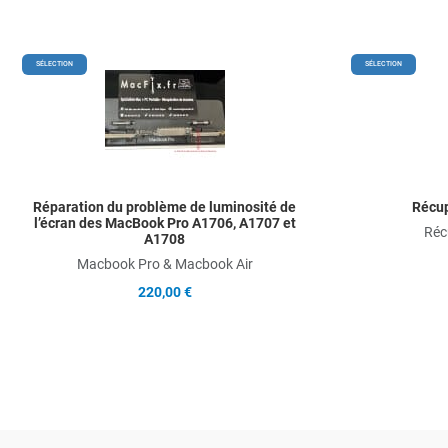
Add to Wishlist
SÉLECTION
SÉLECTION
Add to Compare
Quick View
Réparation du problème de luminosité de
Récup
l’écran des MacBook Pro A1706, A1707 et
Réc
A1708
Macbook Pro & Macbook Air
220,00 €