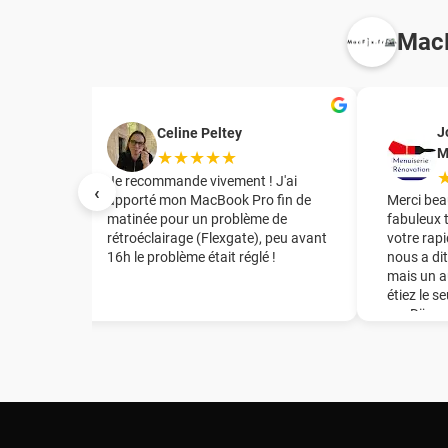
MacF
J
Celine Peltey
M
★★★★★
irant le
Je recommande vivement ! J'ai
‹
te mère
apporté mon MacBook Pro fin de
Merci bea
tuation
matinée pour un problème de
fabuleux 
rétroéclairage (Flexgate), peu avant
votre rapi
16h le problème était réglé !
nous a dit
t
mais un a
de la
étiez le s
mon Mac
sur Dijon
e en
énorme ép
de la
recomman
té
notre ent
er la
l et
grâce de
a puce,