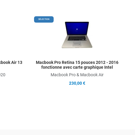
Add to Wishlist
Add t
SÉLECTION
Add to Compare
Add t
Quick View
Quick
book Air 13
Macbook Pro Retina 15 pouces 2012 - 2016
fonctionne avec carte graphique Intel
020
Macbook Pro & Macbook Air
230,00 €