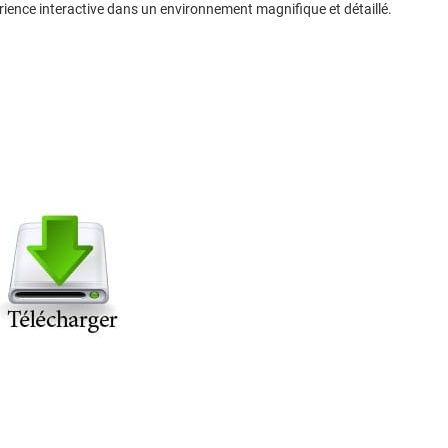
ience interactive dans un environnement magnifique et détaillé.
MENT UN CONTENU