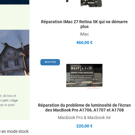
Q
Réparation iMac 27 Retina 5K qui ne démarre
plus
iMac
460,00 €
A
SÉLECTION
A
Q
Réparation du problème de luminosité de l’écran
des MacBook Pro A1706, A1707 et A1708
Macbook Pro & Macbook Air
220,00 €
me en mode stock