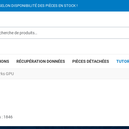
SELON DISPONIBILITÉ DES PIÈCES EN STOCK !
rche de produits…
IONS
RÉCUPÉRATION DONNÉES
PIÈCES DÉTACHÉES
TUTOR
rks GPU
s : 1846