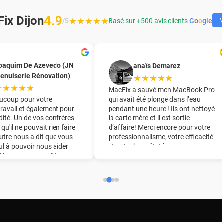
4.9
ix Dijon
★★★★★
/5
Basé sur +500 avis clients
G
o
o
g
l
e
V
oaquim De Azevedo (JN
anaïs Demarez
enuiserie Rénovation)
★★★★★
★★★★★
MacFix a sauvé mon MacBook Pro
ucoup pour votre
qui avait été plongé dans l’eau
travail et également pour
pendant une heure ! Ils ont nettoyé
dité. Un de vos confrères
la carte mère et il est sortie
 qu'il ne pouvait rien faire
d’affaire! Merci encore pour votre
utre nous a dit que vous
professionnalisme, votre efficacité
eul à pouvoir nous aider
et votre honnêteté !
. Vous nous avez ôter une
ine du pied !! Nous vous
derons chaudement à
ourage.