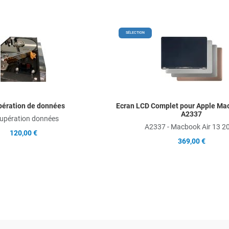
Add to Wishlist
SÉLECTION
Add to Compare
Quick View
ération de données
Ecran LCD Complet pour Apple Mac
A2337
upération données
A2337 - Macbook Air 13 2
120,00 €
369,00 €