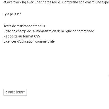
et overclocking avec une charge réelle ! Comprend également une expér
l y a plus ici:
Tests de résistance étendus
Prise en charge de l'automatisation de la ligne de commande
Rapports au format CSV
Licences d'utilisation commerciale
ARTICLE PRÉCÉDENT : ASTROGREP VOUS PERMET DE RECHERCHER RAPIDE
PRÉCÉDENT