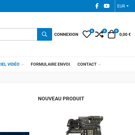
FACEBOOK SOCIAL
YOUTUBE SOC
EUR
0
0
0
My Wishlist
Compare
Votre pani
CONNEXION
0,00 €
IEL VIDÉO
FORMULAIRE ENVOI
CONTACT
NOUVEAU PRODUIT
A
A