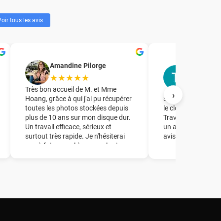
oir tous les avis
T.R. Forma
Amandine Pilorge
accompag
★★★★★
★★★★
Très bon accueil de M. et Mme
›
Hoang, grâce à qui j'ai pu récupérer
Société à laquelle j
toutes les photos stockées depuis
le clonage d'un dis
plus de 10 ans sur mon disque dur.
Travail parfait en 
Un travail efficace, sérieux et
un accueil de quali
surtout très rapide. Je n'hésiterai
avisés.
pas à faire appel à ce couple si
besoin ! Un grand merci à vous !!