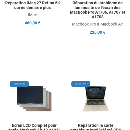
Réparation iMac 27 Retina 5K
Réparation du problème de
qui ne démarre plus
luminosité de l’écran des
MacBook Pro A1706, A1707 et
iMac
A1708
460,00 €
Macbook Pro & Macbook Air
220,00 €
Add to Wishlist
Add
SÉLECTION
SÉLECTION
Add to Compare
Ad
Quick View
Qu
Ecran LCD Complet pour
Réparation la carte