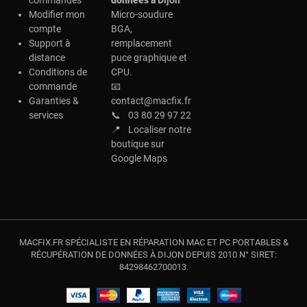
commandes
données à
Dijon
Modifier mon
Micro-soudure
compte
BGA,
Support à
remplacement
distance
puce graphique et
Conditions de
CPU.
commande
📧
Garanties &
contact@macfix.fr
services
📞
03 80 29 97 22
📍
Localiser notre
boutique sur
Google Maps
MACFIX.FR SPÉCIALISTE EN RÉPARATION MAC ET PC PORTABLES &
RÉCUPÉRATION DE DONNÉES À DIJON DEPUIS 2010 N° SIRET:
84298462700013.