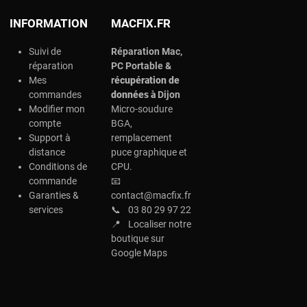
INFORMATION
MACFIX.FR
Suivi de
Réparation Mac,
réparation
PC Portable &
Mes
r
écupération de
commandes
données à
Dijon
Modifier mon
Micro-soudure
compte
BGA,
Support à
remplacement
distance
puce graphique et
Conditions de
CPU.
commande
📧
Garanties &
contact@macfix.fr
services
📞
03 80 29 97 22
📍
Localiser notre
boutique sur
Google Maps