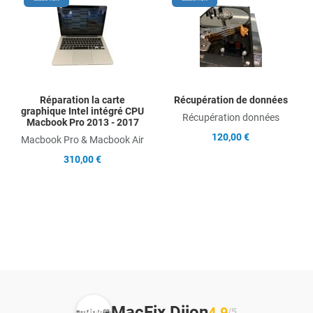
Add to Compare
Ad
Quick View
Qu
Réparation la carte
Récupération de données
graphique Intel intégré CPU
Récupération données
Macbook Pro 2013 - 2017
120,00 €
Macbook Pro & Macbook Air
310,00 €
MacFix Dijon
4.9
/5