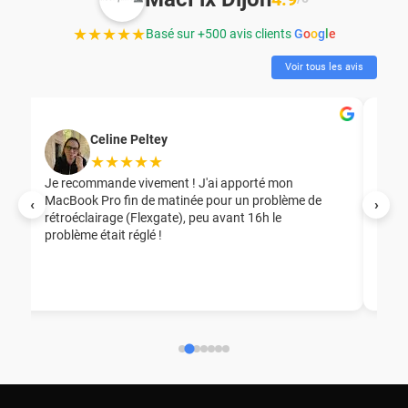
★★★★★
Basé sur +500 avis clients
G
o
o
g
l
e
Voir tous les avis
Celine Peltey
★★★★★
Je recommande vivement ! J'ai apporté mon
MacBook Pro fin de matinée pour un problème de
Mer
‹
›
rétroéclairage (Flexgate), peu avant 16h le
éga
problème était réglé !
nou
nou
aid
ép
ch