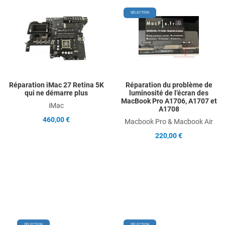
Add to Wishlist
A
SÉLECTION
Add to Compare
A
Quick View
Q
Réparation iMac 27 Retina 5K
Réparation du problème de
qui ne démarre plus
luminosité de l’écran des
MacBook Pro A1706, A1707 et
iMac
A1708
460,00 €
Macbook Pro & Macbook Air
220,00 €
Add to Wishlist
Add
SÉLECTION
SÉLECTION