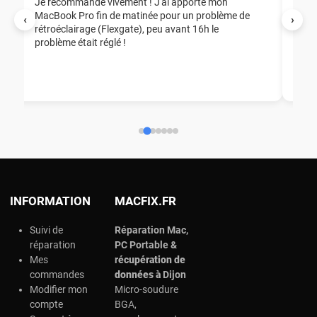
Je recommande vivement ! J'ai apporté mon
MacBook Pro fin de matinée pour un problème de
Mer
‹
›
rétroéclairage (Flexgate), peu avant 16h le
éga
problème était réglé !
nou
nou
aid
ép
ch
INFORMATION
MACFIX.FR
Suivi de
Réparation Mac,
réparation
PC Portable &
Mes
r
écupération de
commandes
données à
Dijon
Modifier mon
Micro-soudure
compte
BGA,