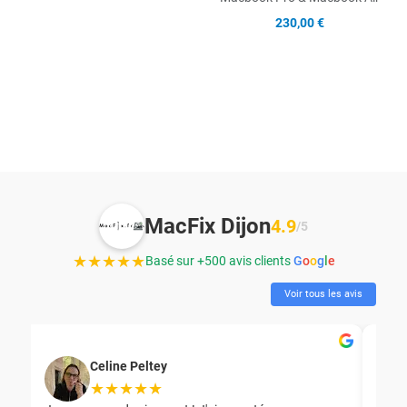
230,00 €
MacFix Dijon
4.9
/5
★★★★★
Basé sur +500 avis clients
G
o
o
g
l
e
Voir tous les avis
Celine Peltey
★★★★★