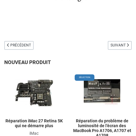
ARTICLE PRÉCÉDENT : CRÉEZ UNE CLÉ USB DÉMARRABLE DE MANIÈRE FACI
ARTICLE SUIVA
PRÉCÉDENT
SUIVANT
NOUVEAU PRODUIT
Add to Wishlist
A
SÉLECTION
Add to Compare
A
Quick View
Q
Réparation iMac 27 Retina 5K
Réparation du problème de
qui ne démarre plus
luminosité de l’écran des
MacBook Pro A1706, A1707 et
iMac
A1708