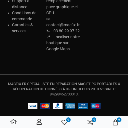
Support à
remplacement
distance
puce graphique et
Conditions de
CPU.
commande
📧
Garanties &
contact@macfix.fr
services
📞
03 80 29 97 22
📍
Localiser notre
boutique sur
Google Maps
MACFIX.FR SPÉCIALISTE EN RÉPARATION MAC ET PC PORTABLES &
RÉCUPÉRATION DE DONNÉES À DIJON DEPUIS 2010 N° SIRET:
84298462700013.
0
0
0
My Wishlist
Compare
Votre