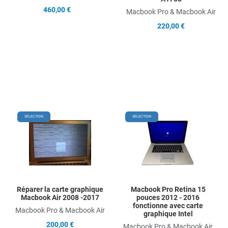
460,00 €
Macbook Pro & Macbook Air
220,00 €
Add to Wishlist
Add
SÉLECTION
SÉLECTION
Add to Compare
Ad
Quick View
Qu
Réparer la carte graphique
Macbook Pro Retina 15
Macbook Air 2008 -2017
pouces 2012 - 2016
fonctionne avec carte
Macbook Pro & Macbook Air
graphique Intel
200,00 €
Macbook Pro & Macbook Air