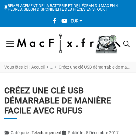
REMPLACEMENT DE LA BATTERIE ET DE L’ÉCRAN DU MAC EN 4
HEURES, SELON DISPONIBILITÉ DES PIÈCES EN STOCK !
FACEBOOK SOCIAL LINK
YOUTUBE SOCIAL LINK
EUR
Vous êtes ici :
Accueil
Créez une clé USB démarrable de manière facile avec Rufus
CRÉEZ UNE CLÉ USB
DÉMARRABLE DE MANIÈRE
FACILE AVEC RUFUS
Détails
Catégorie :
Téléchargement
Publié le : 5 Décembre 2017