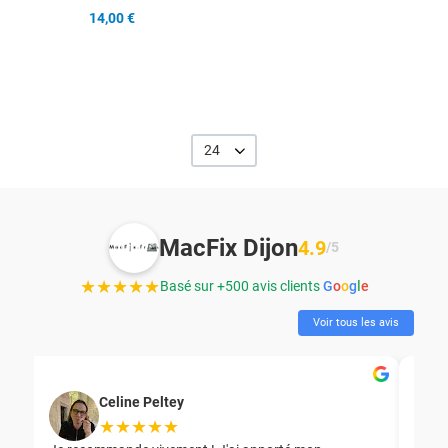
14,00 €
24
MacFix Dijon
4.9
/5
★★★★★
Basé sur +500 avis clients
G
o
o
g
l
e
Voir tous les avis
Celine Peltey
★★★★★