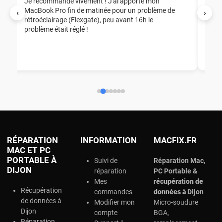
Je recommande vivement ! J'ai apporté mon
MacBook Pro fin de matinée pour un problème de
Mer
‹
›
rétroéclairage (Flexgate), peu avant 16h le
éga
problème était réglé !
nou
nou
aid
ép
ch
RÉPARATION
INFORMATION
MACFIX.FR
MAC ET PC
PORTABLE À
Suivi de
Réparation Mac,
DIJON
réparation
PC Portable &
Mes
r
écupération de
Récupération
commandes
données à
Dijon
de données à
Modifier mon
Micro-soudure
Dijon
compte
BGA,
Réparation