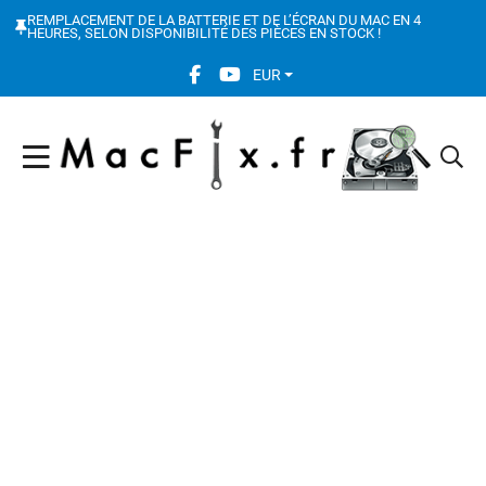
REMPLACEMENT DE LA BATTERIE ET DE L’ÉCRAN DU MAC EN 4
HEURES, SELON DISPONIBILITÉ DES PIÈCES EN STOCK !
FACEBOOK SOCIAL LINK
YOUTUBE SOCIAL LINK
EUR