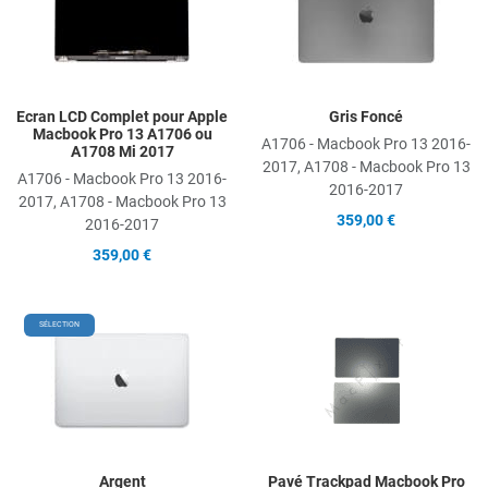
Add to Compare
A
Quick View
Q
Ecran LCD Complet pour Apple
Gris Foncé
Macbook Pro 13 A1706 ou
A1706 - Macbook Pro 13 2016-
A1708 Mi 2017
2017, A1708 - Macbook Pro 13
A1706 - Macbook Pro 13 2016-
2016-2017
2017, A1708 - Macbook Pro 13
359,00 €
2016-2017
359,00 €
Add to Wishlist
A
SÉLECTION
Add to Compare
A
Quick View
Q
Argent
Pavé Trackpad Macbook Pro