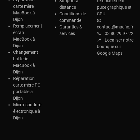
Support à
remplacement
carte mère
distance
puce graphique et
MacBook à
Conditions de
CPU.
Dijon
commande
📧
Remplacement
Garanties &
contact@macfix.fr
écran
services
📞
03 80 29 97 22
MacBook à
📍
Localiser notre
Dijon
boutique sur
Changement
Google Maps
batterie
MacBook à
Dijon
Réparation
carte mère PC
portable à
Dijon
Micro-soudure
électronique à
Dijon