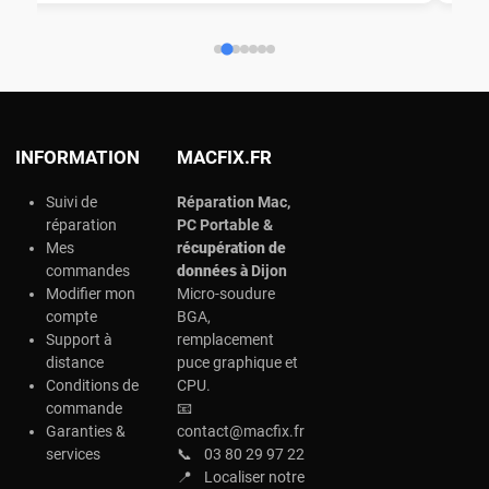
INFORMATION
MACFIX.FR
Suivi de
Réparation Mac,
réparation
PC Portable &
Mes
r
écupération de
commandes
données à
Dijon
Modifier mon
Micro-soudure
compte
BGA,
Support à
remplacement
distance
puce graphique et
Conditions de
CPU.
commande
📧
Garanties &
contact@macfix.fr
services
📞
03 80 29 97 22
📍
Localiser notre