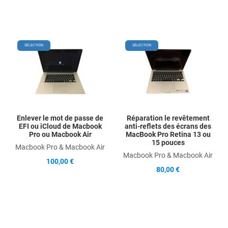
Add to Wishlist
Add
SÉLECTION
SÉLECTION
Add to Compare
Ad
Quick View
Qu
Enlever le mot de passe de
Réparation le revêtement
EFI ou iCloud de Macbook
anti-reflets des écrans des
Pro ou Macbook Air
MacBook Pro Retina 13 ou
15 pouces
Macbook Pro & Macbook Air
Macbook Pro & Macbook Air
100,00 €
80,00 €