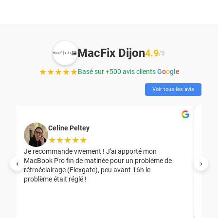
MacFix Dijon
4.9
/5
★★★★★
Basé sur +500 avis clients
G
o
o
g
l
e
Voir tous les avis
Celine Peltey
★★★★★
Je recommande vivement ! J'ai apporté mon
MacBook Pro fin de matinée pour un problème de
Mer
‹
›
rétroéclairage (Flexgate), peu avant 16h le
éga
problème était réglé !
nou
nou
aid
ép
ch