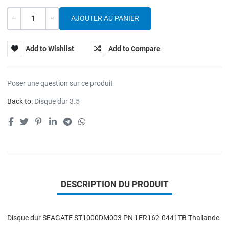
Quantité
---
+
Add to Wishlist
Add to Compare
Poser une question sur ce produit
Back to:
Disque dur 3.5
DESCRIPTION DU PRODUIT
Disque dur SEAGATE ST1000DM003 PN 1ER162-0441TB Thailande