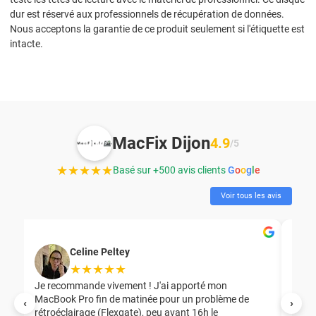
dur est réservé aux professionnels de récupération de données.
Nous acceptons la garantie de ce produit seulement si l'étiquette est
intacte.
MacFix Dijon
4.9
/5
★★★★★
Basé sur +500 avis clients
G
o
o
g
l
e
Voir tous les avis
Celine Peltey
★★★★★
Je recommande vivement ! J'ai apporté mon
MacBook Pro fin de matinée pour un problème de
Mer
‹
›
rétroéclairage (Flexgate), peu avant 16h le
éga