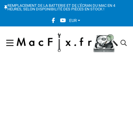
REMPLACEMENT DE LA BATTERIE ET DE L’ÉCRAN DU MAC EN 4
HEURES, SELON DISPONIBILITÉ DES PIÈCES EN STOCK !
FACEBOOK SOCIAL LINK
YOUTUBE SOCIAL LINK
EUR