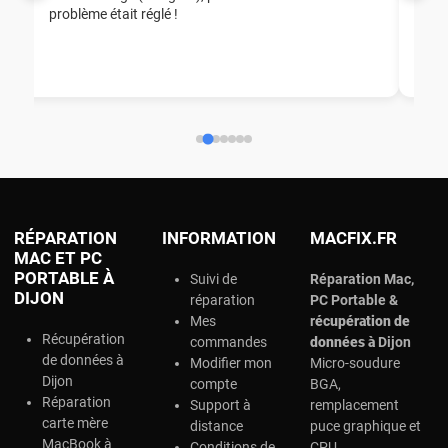
problème était réglé !
nou
nou
aid
ép
ch
RÉPARATION
INFORMATION
MACFIX.FR
MAC ET PC
PORTABLE À
Suivi de
Réparation Mac,
DIJON
réparation
PC Portable &
Mes
r
écupération de
Récupération
commandes
données à
Dijon
de données à
Modifier mon
Micro-soudure
Dijon
compte
BGA,
Réparation
Support à
remplacement
carte mère
distance
puce graphique et
MacBook à
Conditions de
CPU.