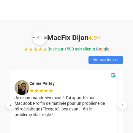
MacFix Dijon
4.9
/5
★★★★★
Basé sur +500 avis clients
G
o
o
g
l
e
Voir tous les avis
Celine Peltey
★★★★★
Je recommande vivement ! J'ai apporté mon
MacBook Pro fin de matinée pour un problème de
Mer
‹
›
rétroéclairage (Flexgate), peu avant 16h le
éga
problème était réglé !
nou
nou
aid
ép