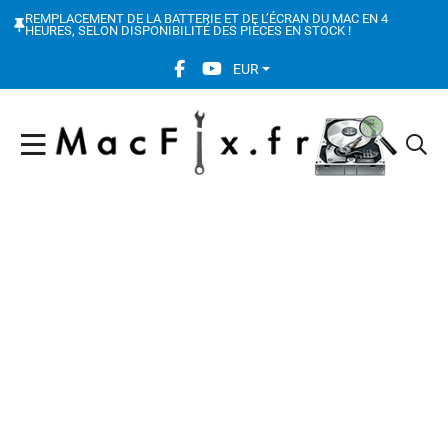
REMPLACEMENT DE LA BATTERIE ET DE L’ÉCRAN DU MAC EN 4
HEURES, SELON DISPONIBILITÉ DES PIÈCES EN STOCK !
FACEBOOK SOCIAL LINK
YOUTUBE SOCIAL LINK
EUR