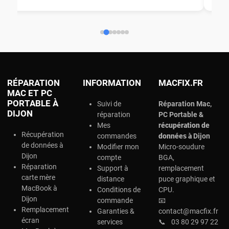
ch
RÉPARATION
INFORMATION
MACFIX.FR
MAC ET PC
PORTABLE À
Suivi de
Réparation Mac,
DIJON
réparation
PC Portable &
Mes
r
écupération de
Récupération
commandes
données à
Dijon
de données à
Modifier mon
Micro-soudure
Dijon
compte
BGA,
Réparation
Support à
remplacement
carte mère
distance
puce graphique et
MacBook à
Conditions de
CPU.
Dijon
commande
📧
Remplacement
Garanties &
contact@macfix.fr
écran
services
📞
03 80 29 97 22