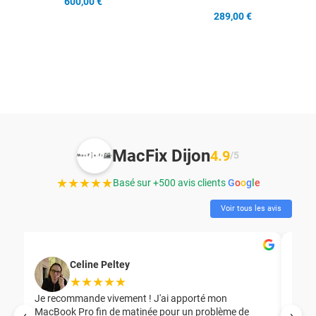
600,00 €
289,00 €
MacFix Dijon
4.9
/5
★★★★★
Basé sur +500 avis clients
G
o
o
g
l
e
Voir tous les avis
Celine Peltey
★★★★★
Je recommande vivement ! J'ai apporté mon
MacBook Pro fin de matinée pour un problème de
Mer
‹
›