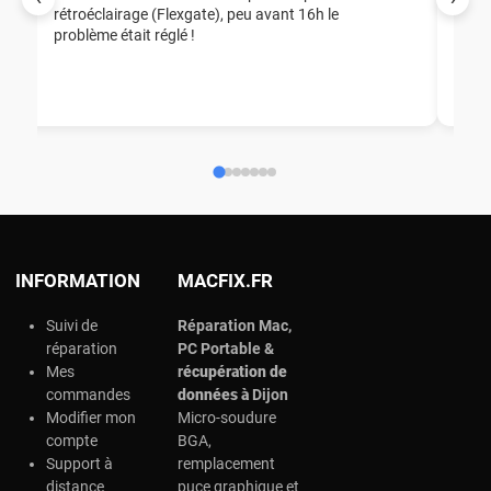
rétroéclairage (Flexgate), peu avant 16h le
éga
problème était réglé !
nou
nou
aid
ép
ch
INFORMATION
MACFIX.FR
Suivi de
Réparation Mac,
réparation
PC Portable &
Mes
r
écupération de
commandes
données à
Dijon
Modifier mon
Micro-soudure
compte
BGA,
Support à
remplacement
distance
puce graphique et