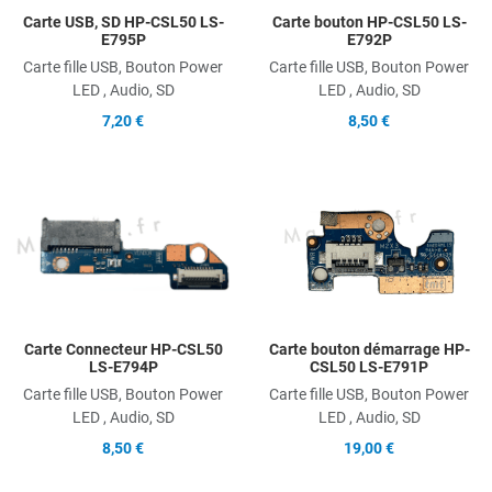
Carte USB, SD HP-CSL50 LS-
Carte bouton HP-CSL50 LS-
E795P
E792P
Carte fille USB, Bouton Power
Carte fille USB, Bouton Power
LED , Audio, SD
LED , Audio, SD
7,20 €
8,50 €
Add to Wishlist
A
Add to Compare
A
Quick View
Q
Carte Connecteur HP-CSL50
Carte bouton démarrage HP-
LS-E794P
CSL50 LS-E791P
Carte fille USB, Bouton Power
Carte fille USB, Bouton Power
LED , Audio, SD
LED , Audio, SD
8,50 €
19,00 €