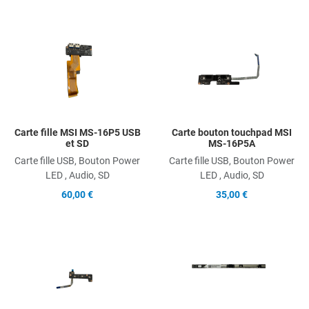
Add to Wishlist
A
Add to Compare
A
Quick View
Q
Carte fille MSI MS-16P5 USB
Carte bouton touchpad MSI
et SD
MS-16P5A
Carte fille USB, Bouton Power
Carte fille USB, Bouton Power
LED , Audio, SD
LED , Audio, SD
60,00 €
35,00 €
Add to Wishlist
A
Add to Compare
A
Quick View
Q