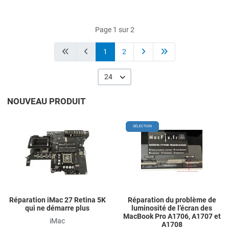
Page 1 sur 2
1
2
24
NOUVEAU PRODUIT
Add to Wishlist
A
SÉLECTION
Add to Compare
A
Quick View
Q
Réparation iMac 27 Retina 5K
Réparation du problème de
qui ne démarre plus
luminosité de l’écran des
MacBook Pro A1706, A1707 et
iMac
A1708