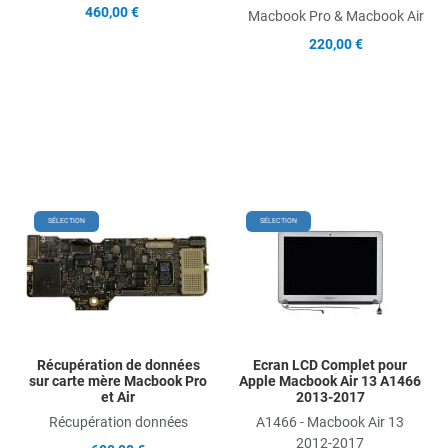
460,00 €
Macbook Pro & Macbook Air
220,00 €
Add to Wishlist
Add
SÉLECTION
SÉLECTION
Add to Compare
Ad
Quick View
Qu
Récupération de données
Ecran LCD Complet pour
sur carte mère Macbook Pro
Apple Macbook Air 13 A1466
et Air
2013-2017
Récupération données
A1466 - Macbook Air 13
2012-2017