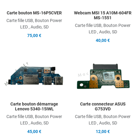
Carte bouton MS-16P5CVER
Webcam MSI 15 A10M-604FR
MS-1551
Carte fille USB, Bouton Power
Carte fille USB, Bouton Power
LED , Audio, SD
LED , Audio, SD
75,00 €
40,00 €
Add to Wishlist
A
Add to Compare
A
Quick View
Q
Carte bouton démarrage
Carte connecteur ASUS
Lenovo 5340-15IWL
G753VD
Carte fille USB, Bouton Power
Carte fille USB, Bouton Power
LED , Audio, SD
LED , Audio, SD
45,00 €
12,00 €