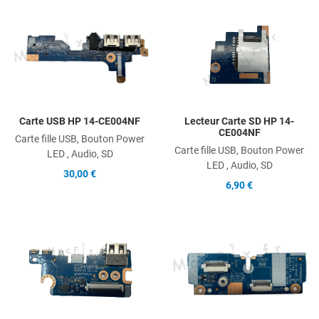
Add to Wishlist
A
Add to Compare
A
Quick View
Q
Carte USB HP 14-CE004NF
Lecteur Carte SD HP 14-
CE004NF
Carte fille USB, Bouton Power
Carte fille USB, Bouton Power
LED , Audio, SD
LED , Audio, SD
30,00 €
6,90 €
Add to Wishlist
A
Add to Compare
A
Quick View
Q