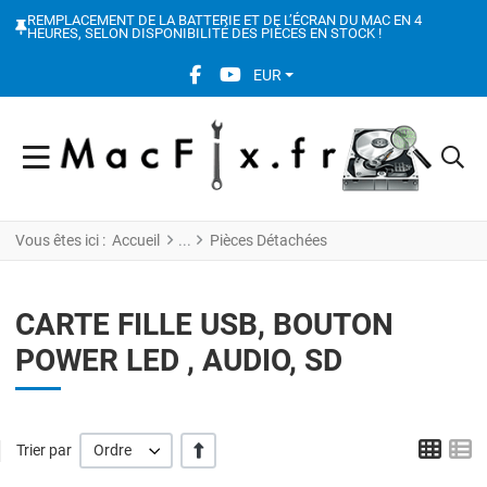
REMPLACEMENT DE LA BATTERIE ET DE L’ÉCRAN DU MAC EN 4
HEURES, SELON DISPONIBILITÉ DES PIÈCES EN STOCK !
FACEBOOK SOCIAL LINK
YOUTUBE SOCIAL LINK
EUR
Vous êtes ici :
Accueil
Pièces Détachées
CARTE FILLE USB, BOUTON
POWER LED , AUDIO, SD
Grid
L
' +/-'
Trier par
Ordre