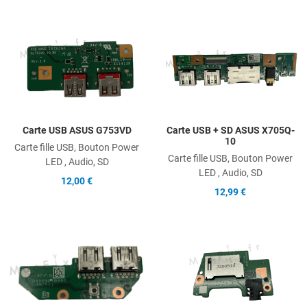
Add to Wishlist
A
Add to Compare
A
Quick View
Q
Carte USB ASUS G753VD
Carte USB + SD ASUS X705Q-
10
Carte fille USB, Bouton Power
Carte fille USB, Bouton Power
LED , Audio, SD
LED , Audio, SD
12,00 €
12,99 €
Add to Wishlist
A
Add to Compare
A
Quick View
Q