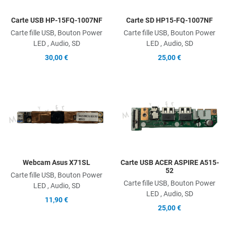
Carte USB HP-15FQ-1007NF
Carte SD HP15-FQ-1007NF
Carte fille USB, Bouton Power
Carte fille USB, Bouton Power
LED , Audio, SD
LED , Audio, SD
30,00 €
25,00 €
Add to Wishlist
A
Add to Compare
A
Quick View
Q
Webcam Asus X71SL
Carte USB ACER ASPIRE A515-
52
Carte fille USB, Bouton Power
Carte fille USB, Bouton Power
LED , Audio, SD
LED , Audio, SD
11,90 €
25,00 €