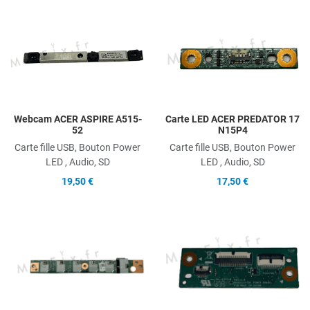
Add to Wishlist
A
Add to Compare
A
Quick View
Q
Webcam ACER ASPIRE A515-
Carte LED ACER PREDATOR 17
52
N15P4
Carte fille USB, Bouton Power
Carte fille USB, Bouton Power
LED , Audio, SD
LED , Audio, SD
19,50 €
17,50 €
Add to Wishlist
A
Add to Compare
A
Quick View
Q