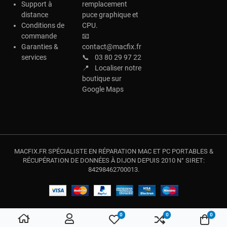
Support à
remplacement
distance
puce graphique et
Conditions de
CPU.
commande
📧
Garanties &
contact@macfix.fr
services
📞
03 80 29 97 22
📍
Localiser notre
boutique sur
Google Maps
MACFIX.FR SPÉCIALISTE EN RÉPARATION MAC ET PC PORTABLES &
RÉCUPÉRATION DE DONNÉES À DIJON DEPUIS 2010 N° SIRET:
84298462700013.
0
0
0
My Wishlist
Compare
Votre