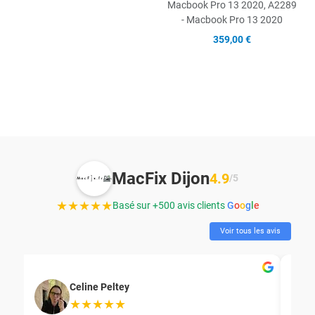
Macbook Pro 13 2020, A2289
- Macbook Pro 13 2020
359,00 €
MacFix Dijon
4.9
/5
★★★★★
Basé sur +500 avis clients
G
o
o
g
l
e
Voir tous les avis
Celine Peltey
★★★★★