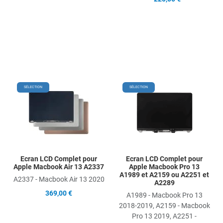
Add to Wishlist
Add
SÉLECTION
SÉLECTION
Add to Compare
Ad
Quick View
Qu
Ecran LCD Complet pour
Ecran LCD Complet pour
Apple Macbook Air 13 A2337
Apple Macbook Pro 13
A1989 et A2159 ou A2251 et
A2337 - Macbook Air 13 2020
A2289
369,00 €
A1989 - Macbook Pro 13
2018-2019, A2159 - Macbook
Pro 13 2019, A2251 -