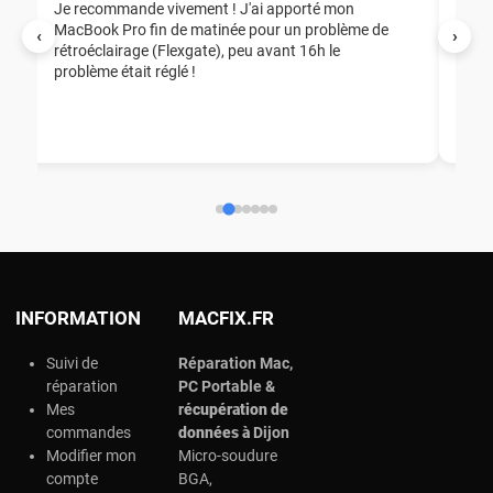
Je recommande vivement ! J'ai apporté mon
MacBook Pro fin de matinée pour un problème de
Mer
‹
›
rétroéclairage (Flexgate), peu avant 16h le
éga
problème était réglé !
nou
nou
aid
ép
ch
INFORMATION
MACFIX.FR
Suivi de
Réparation Mac,
réparation
PC Portable &
Mes
r
écupération de
commandes
données à
Dijon
Modifier mon
Micro-soudure
compte
BGA,