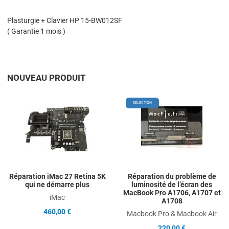
Plasturgie + Clavier HP 15-BW012SF
( Garantie 1 mois )
NOUVEAU PRODUIT
Add to Wishlist
A
SÉLECTION
Add to Compare
A
Quick View
Q
Réparation iMac 27 Retina 5K
Réparation du problème de
qui ne démarre plus
luminosité de l’écran des
MacBook Pro A1706, A1707 et
iMac
A1708
460,00 €
Macbook Pro & Macbook Air
220,00 €