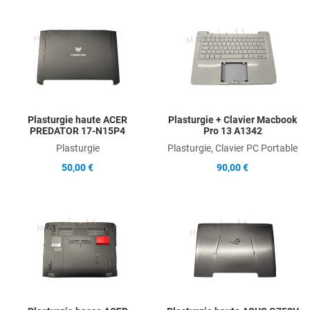
Add to Wishlist
A
Add to Compare
A
Quick View
Q
Plasturgie haute ACER
Plasturgie + Clavier Macbook
PREDATOR 17-N15P4
Pro 13 A1342
Plasturgie
Plasturgie, Clavier PC Portable
50,00 €
90,00 €
Add to Wishlist
A
Add to Compare
A
Quick View
Q