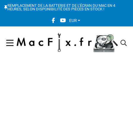
REMPLACEMENT DE LA BATTERIE ET DE L’ÉCRAN DU MAC EN 4
HEURES, SELON DISPONIBILITÉ DES PIÈCES EN STOCK !
FACEBOOK SOCIAL LINK
YOUTUBE SOCIAL LINK
EUR