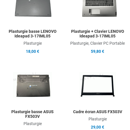
Add to Compare
A
Quick View
Q
Plasturgie basse LENOVO
Plasturgie + Clavier LENOVO
Ideapad 3-17IML05
Ideapad 3-17IML05
Plasturgie
Plasturgie, Clavier PC Portable
18,00 €
59,80 €
Add to Wishlist
A
Add to Compare
A
Quick View
Q
Plasturgie basse ASUS
Cadre écran ASUS FX503V
FX503V
Plasturgie
Plasturgie
29,00 €