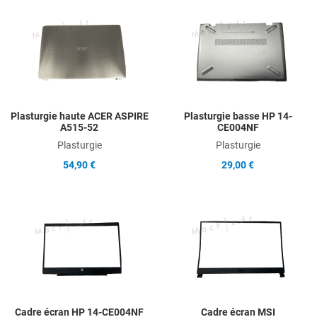
Add to Wishlist
A
Add to Compare
A
Quick View
Q
Plasturgie haute ACER ASPIRE
Plasturgie basse HP 14-
A515-52
CE004NF
Plasturgie
Plasturgie
54,90 €
29,00 €
Add to Wishlist
A
Add to Compare
A
Quick View
Q
Cadre écran HP 14-CE004NF
Cadre écran MSI