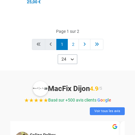
25,00 €
Page 1 sur 2
1
2
24
MacFix Dijon
4.9
/5
★★★★★
Basé sur +500 avis clients
G
o
o
g
l
e
Voir tous les avis
Celine Peltey