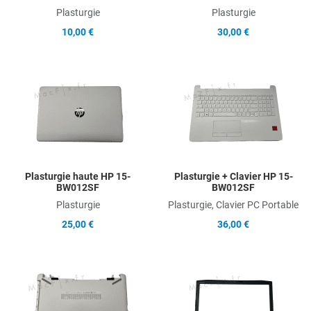
Plasturgie
Plasturgie
10,00 €
30,00 €
Add to Wishlist
A
Add to Compare
A
Quick View
Q
Plasturgie haute HP 15-
Plasturgie + Clavier HP 15-
BW012SF
BW012SF
Plasturgie
Plasturgie, Clavier PC Portable
25,00 €
36,00 €
Add to Wishlist
A
Add to Compare
A