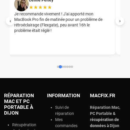
★★★★★
Je recommande vivement ! J'ai apporté mon
MacBook Pro fin de matinée pour un problème de
Mer
‹
›
rétroéclairage (Flexgate), peu avant 16h le
éga
problème était réglé !
nou
nou
aid
ép
ch
RÉPARATION
INFORMATION
MACFIX.FR
MAC ET PC
PORTABLE À
Suivi de
Réparation Mac,
DIJON
réparation
PC Portable &
Mes
r
écupération de
Récupération
commandes
données à
Dijon