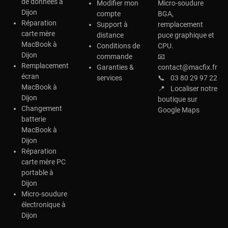
de données à
Modifier mon
Micro-soudure
Dijon
compte
BGA,
Réparation
Support à
remplacement
carte mère
distance
puce graphique et
MacBook à
Conditions de
CPU.
Dijon
commande
📧
Remplacement
Garanties &
contact@macfix.fr
écran
services
📞
03 80 29 97 22
MacBook à
📍
Localiser notre
Dijon
boutique sur
Changement
Google Maps
batterie
MacBook à
Dijon
Réparation
carte mère PC
portable à
Dijon
Micro-soudure
électronique à
Dijon