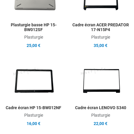
Quick View
Q
Plasturgie basse HP 15-
Cadre écran ACER PREDATOR
BW012SF
17-N15P4
Plasturgie
Plasturgie
25,00 €
35,00 €
Add to Wishlist
A
Add to Compare
A
Quick View
Q
Cadre écran HP 15-BW012NF
Cadre écran LENOVO S340
Plasturgie
Plasturgie
16,00 €
22,00 €