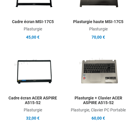
Quick View
Q
Cadre écran MSI-17C5
Plasturgie haute MSI-17C5
Plasturgie
Plasturgie
45,00 €
70,00 €
Add to Wishlist
A
Add to Compare
A
Quick View
Q
Cadre écran ACER ASPIRE
Plasturgie + Clavier ACER
A515-52
ASPIRE A515-52
Plasturgie
Plasturgie, Clavier PC Portable
32,00 €
60,00 €