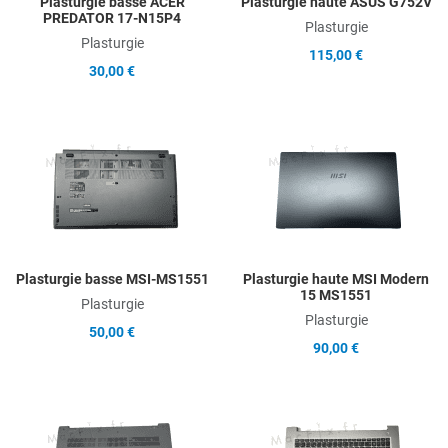
Plasturgie basse ACER
Plasturgie haute ASUS G752V
PREDATOR 17-N15P4
Plasturgie
Plasturgie
115,00 €
30,00 €
Add to Wishlist
A
Add to Compare
A
Quick View
Q
Plasturgie basse MSI-MS1551
Plasturgie haute MSI Modern
15 MS1551
Plasturgie
Plasturgie
50,00 €
90,00 €
Add to Wishlist
A